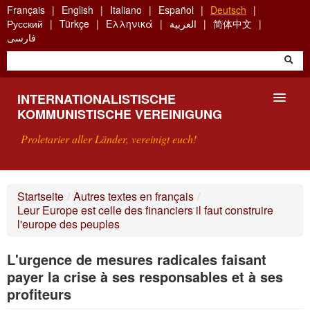
Skip
Français
English
Italiano
Español
Deutsch
to
Русский
Türkçe
Ελληνικά
العربية
简体中文
main
فارسی
content
INTERNATIONALISTISCHE
KOMMUNISTISCHE VEREINIGUNG
Proletarier aller Länder, vereinigt euch!
VORSTELLUNG
Startseite
/
Autres textes en français
/
Leur Europe est celle des financiers il faut construire
WAS IST DIE IKV?
l'europe des peuples
SUCHE
L'urgence de mesures radicales faisant
payer la crise à ses responsables et à ses
KONTAKT
profiteurs