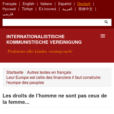
Skip
Français
English
Italiano
Español
Deutsch
to
Русский
Türkçe
Ελληνικά
العربية
简体中文
main
فارسی
content
INTERNATIONALISTISCHE
KOMMUNISTISCHE VEREINIGUNG
Proletarier aller Länder, vereinigt euch!
VORSTELLUNG
Startseite
/
Autres textes en français
/
Leur Europe est celle des financiers il faut construire
WAS IST DIE IKV?
l'europe des peuples
SUCHE
Les droits de l'homme ne sont pas ceux de
la femme...
KONTAKT