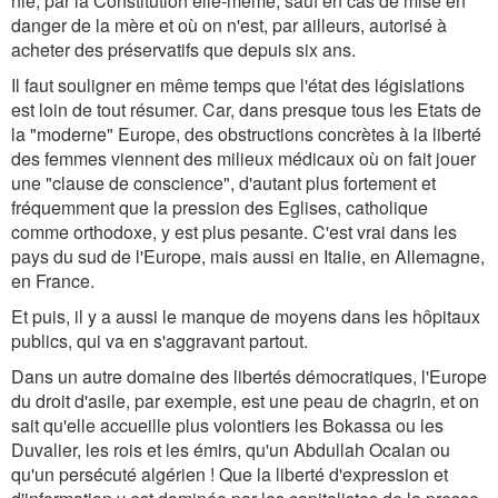
nié, par la Constitution elle-même, sauf en cas de mise en
danger de la mère et où on n'est, par ailleurs, autorisé à
acheter des préservatifs que depuis six ans.
Il faut souligner en même temps que l'état des législations
est loin de tout résumer. Car, dans presque tous les Etats de
la "moderne" Europe, des obstructions concrètes à la liberté
des femmes viennent des milieux médicaux où on fait jouer
une "clause de conscience", d'autant plus fortement et
fréquemment que la pression des Eglises, catholique
comme orthodoxe, y est plus pesante. C'est vrai dans les
pays du sud de l'Europe, mais aussi en Italie, en Allemagne,
en France.
Et puis, il y a aussi le manque de moyens dans les hôpitaux
publics, qui va en s'aggravant partout.
Dans un autre domaine des libertés démocratiques, l'Europe
du droit d'asile, par exemple, est une peau de chagrin, et on
sait qu'elle accueille plus volontiers les Bokassa ou les
Duvalier, les rois et les émirs, qu'un Abdullah Ocalan ou
qu'un persécuté algérien ! Que la liberté d'expression et