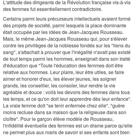
L'attitude des dirigeants de la Révolution française vis-à-vis
des femmes fut essentiellement contradictoire.
Certains parmi leurs précurseurs intellectuels avaient formé
des projets de société, parmi lesquels la place dominante
était occupée par les idées de Jean-Jacques Rousseau.
Mais, le même Jean-Jacques Rousseau qui, pour s'élever
contre les privilèges de la noblesse fondés sur les "liens du
sang", s'attachait à prouver que l'inégalité n'avait pas existé
de tout temps parmi les hommes, enseignait dans son traité
d'éducation que "Toute l'éducation des femmes doit être
relative aux hommes. Leur plaire, leur être utiles, se faire
aimer et honorer d'eux, les élever jeunes, les soigner
grands, les conseiller, les consoler, leur rendre la vie
agréable et douce : voilà les devoirs des femmes dans tous
les temps, et ce qu'on doit leur apprendre dès leur enfance".
La vraie femme doit "se tenir enfermée chez elle", "guère
moins recluse dans sa maison que la religieuse dans son
cloître". Pour le garçon élève modèle de Rousseau,
l'infidélité éventuelle des femmes est un drame parce qu'elle
ne permet plus aux maris de savoir si ses enfants sont bien