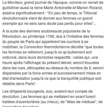
Le Moniteur, grand journal de l'époque, comme on venait de
guillotiner aussi la reine Marie-Antoinette et Manon Roland,
asséna significativement : "En peu de temps, le Tribunal
révolutionnaire vient de donner aux femmes un grand
exemple qui ne sera sans doute pas perdu pour elles"...
A la suite des derniers soubresauts populaires de la
Révolution, au printemps 1795, dus à l'initiative des femmes
du peuple de Paris qui appelèrent les ouvriers à se
mobiliser, la Convention thermidorienne décréta "que toutes
les femmes se retireront, jusqu'à ce qu'autrement soit
ordonné, dans leurs domiciles respectifs : celles qui, une
heure après l'affichage du présent décret, seront trouvées
dans les rues, attroupées au-dessus du nombre de 5, seront
dispersées par la force armée et successivement mises en
état d'arrestation jusqu'à ce que la tranquillité publique soit
rétablie dans Paris".
Les dirigeants bourgeois, eux, avaient leur compte de
révolution. Les femmes qui se mettaient en avant furent
traitées d'aventurières (au mieux), de "têtes de méduse", de
"grenadiers femelles"...