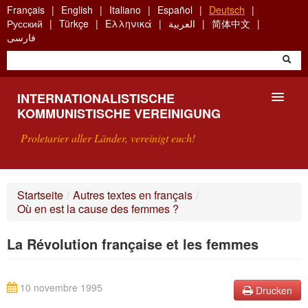
Skip
Français
English
Italiano
Español
Deutsch
to
Русский
Türkçe
Ελληνικά
العربية
简体中文
main
فارسی
content
INTERNATIONALISTISCHE
KOMMUNISTISCHE VEREINIGUNG
Proletarier aller Länder, vereinigt euch!
VORSTELLUNG
Startseite
/
Autres textes en français
/
Où en est la cause des femmes ?
WAS IST DIE IKV?
La Révolution française et les femmes
SUCHE
KONTAKT
10 novembre 1995
Drucken