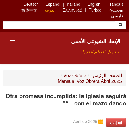
Skip
Deutsch
Español
Italiano
English
Français
to
Русский
Türkçe
Ελληνικά
العربية
简体中文
main
فارسی
content
الإتحاد الشيوعي الأممي
يا عمال العالم اتحدوا
الأعضاء
الصفحة الرئيسية
/
Voz Obrera
/
Mensual Voz Obrera Abril 2025
من نحن؟
Otra promesa incumplida: la Iglesia seguirá
بحث
“…con el mazo dando”
للاتصال بنا HTTPS://WWW.FACEBOOK.COM/UCI.ARABE
Abril de 2025
إطبع