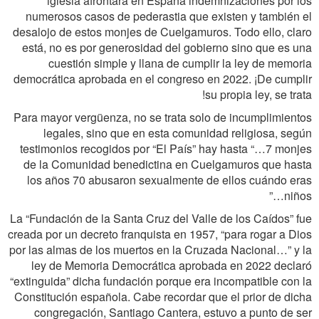
iglesia afrontara en España indemnizaciones por los
numerosos casos de pederastia que existen y también el
desalojo de estos monjes de Cuelgamuros. Todo ello, claro
está, no es por generosidad del gobierno sino que es una
cuestión simple y llana de cumplir la ley de memoria
democrática aprobada en el congreso en 2022. ¡De cumplir
su propia ley, se trata!
Para mayor vergüenza, no se trata solo de incumplimientos
legales, sino que en esta comunidad religiosa, según
testimonios recogidos por “El País” hay hasta “…7 monjes
de la Comunidad benedictina en Cuelgamuros que hasta
los años 70 abusaron sexualmente de ellos cuándo eras
niños…”
La “Fundación de la Santa Cruz del Valle de los Caídos” fue
creada por un decreto franquista en 1957, “para rogar a Dios
por las almas de los muertos en la Cruzada Nacional…” y la
ley de Memoria Democrática aprobada en 2022 declaró
“extinguida” dicha fundación porque era incompatible con la
Constitución española. Cabe recordar que el prior de dicha
congregación, Santiago Cantera, estuvo a punto de ser