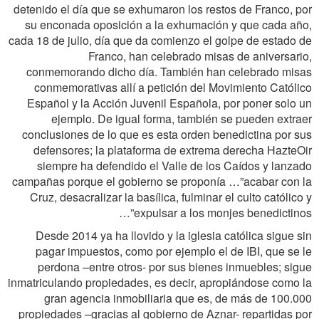
detenido el día que se exhumaron los restos de Franco, por
su enconada oposición a la exhumación y que cada año,
cada 18 de julio, día que da comienzo el golpe de estado de
Franco, han celebrado misas de aniversario,
conmemorando dicho día. También han celebrado misas
conmemorativas allí a petición del Movimiento Católico
Español y la Acción Juvenil Española, por poner solo un
ejemplo. De igual forma, también se pueden extraer
conclusiones de lo que es esta orden benedictina por sus
defensores; la plataforma de extrema derecha HazteOir
siempre ha defendido el Valle de los Caídos y lanzado
campañas porque el gobierno se proponía …”acabar con la
Cruz, desacralizar la basílica, fulminar el culto católico y
expulsar a los monjes benedictinos”…
Desde 2014 ya ha llovido y la iglesia católica sigue sin
pagar impuestos, como por ejemplo el de IBI, que se le
perdona –entre otros- por sus bienes inmuebles; sigue
inmatriculando propiedades, es decir, apropiándose como la
gran agencia inmobiliaria que es, de más de 100.000
propiedades –gracias al gobierno de Aznar- repartidas por