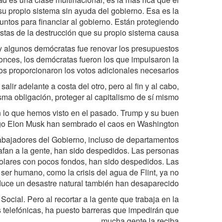
u propio sistema sin ayuda del gobierno. Esa es la
untos para financiar al gobierno. Están protegiendo
listas de la destrucción que su propio sistema causa.
s y algunos demócratas fue renovar los presupuestos
onces, los demócratas fueron los que impulsaron la
nos proporcionaron los votos adicionales necesarios.
lir adelante a costa del otro, pero al fin y al cabo,
ma obligación, proteger al capitalismo de sí mismo.
on lo que hemos visto en el pasado. Trump y su buen
o Elon Musk han sembrado el caos en Washington.
abajadores del Gobierno, incluso de departamentos
afan a la gente, han sido despedidos. Las personas
colares con pocos fondos, han sido despedidos. Las
ser humano, como la crisis del agua de Flint, ya no
uce un desastre natural también han desaparecido.
cial. Pero al recortar a la gente que trabaja en la
s telefónicas, ha puesto barreras que impedirán que
mucha gente la reciba.