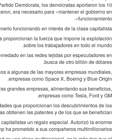
 Partido Demócrata, los demócratas aportaron los 10
ijeron, era necesario para «mantener el gobierno en
funcionamiento».
rlo funcionando en interés de la clase capitalista».
s proporcionan la fuerza que impone la explotación
sobre los trabajadores en todo el mundo.
enredado en las redes tejidas por especuladores en
busca de otro billón de dólares.
cios a algunas de las mayores empresas mundiales,
empresas como Space X, Boeing y Blue Origin.
ras grandes empresas, alimentando sus beneficios,
empresas como Tesla, Ford y GM.
sidades que proporcionan los descubrimientos de los
s obtienen las patentes y de los que se benefician.
 capitalistas un regalo especial. Autorizó la enorme
ump ha prometido a sus compañeros multimillonarios.
ad es una clase multinacional, es la más rica que el