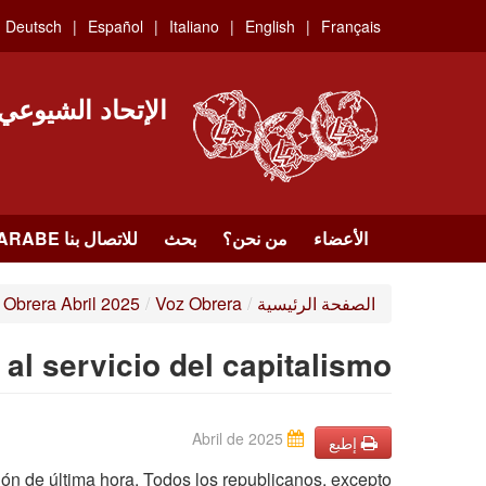
Skip
Deutsch
Español
Italiano
English
Français
to
main
content
الإتحاد الشيوعي
الأعضاء
من نحن؟
بحث
للاتصال بنا HTTPS://WWW.FACEBOOK.COM/UCI.ARABE
الصفحة الرئيسية
/
Voz Obrera
/
Obrera Abril 2025
al servicio del capitalismo
Abril de 2025
إطبع
ón de última hora. Todos los republicanos, excepto