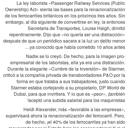
La ley laborista «Passenger Railway Services (Public
Ownership) Act» sienta las bases para la renacionalización
de los ferrocarriles británicos en los próximos tres años. Sin
embargo, al día siguiente de convertirse en ley, la entonces
Secretaria de Transportes, Louise Haigh, dimitió
repentinamente. Dijo que «no quería ser una distracción»
después de que un periódico sacara a la luz un delito menor
ya conocido que había cometido 10 años antes…
Nadie se lo creyó. De hecho, para la imagen pro-
empresarial de los laboristas, ella ya era una distracción.
Durante la elegante «Cumbre de la Inversión» de Starmer,
criticó a la compañía privada de transbordadores P&O por la
forma en que trataba a sus trabajadores, justo cuando
Starmer estaba cortejando a su propietario, DP World de
Dubai, para que invirtiera. Y lo que es «peor», ¡también
aceptó una subida salarial para los maquinistas!
Heidi Alexander, más «favorable a las empresas»,
supervisará ahora la renacionalización del ferrocarril. Pero,
de hecho, ¡el 40% de los ferrocarriles ya han sido