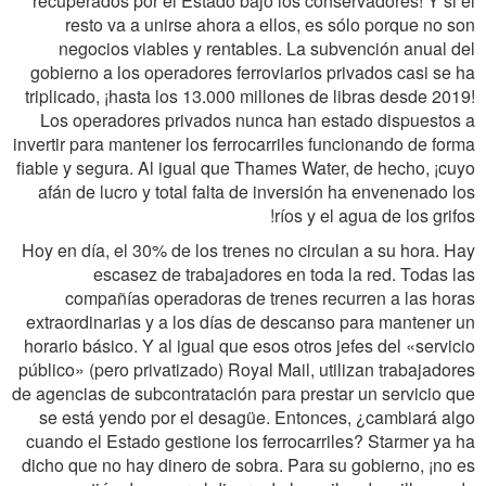
recuperados por el Estado bajo los conservadores! Y si el
resto va a unirse ahora a ellos, es sólo porque no son
negocios viables y rentables. La subvención anual del
gobierno a los operadores ferroviarios privados casi se ha
triplicado, ¡hasta los 13.000 millones de libras desde 2019!
Los operadores privados nunca han estado dispuestos a
invertir para mantener los ferrocarriles funcionando de forma
fiable y segura. Al igual que Thames Water, de hecho, ¡cuyo
afán de lucro y total falta de inversión ha envenenado los
ríos y el agua de los grifos!
Hoy en día, el 30% de los trenes no circulan a su hora. Hay
escasez de trabajadores en toda la red. Todas las
compañías operadoras de trenes recurren a las horas
extraordinarias y a los días de descanso para mantener un
horario básico. Y al igual que esos otros jefes del «servicio
público» (pero privatizado) Royal Mail, utilizan trabajadores
de agencias de subcontratación para prestar un servicio que
se está yendo por el desagüe. Entonces, ¿cambiará algo
cuando el Estado gestione los ferrocarriles? Starmer ya ha
dicho que no hay dinero de sobra. Para su gobierno, ¡no es