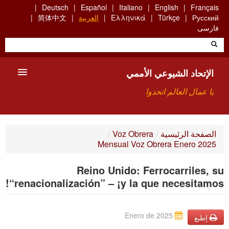
Skip
Deutsch
Español
Italiano
English
Français
to
Русский
Türkçe
Ελληνικά
العربية
简体中文
main
فارسی
content
الإتحاد الشيوعي الأممي
يا عمال العالم اتحدوا
الأعضاء
الصفحة الرئيسية
/
Voz Obrera
/
Mensual Voz Obrera Enero 2025
من نحن؟
Reino Unido: Ferrocarriles, su
بحث
“renacionalización” – ¡y la que necesitamos!
للاتصال بنا HTTPS://WWW.FACEBOOK.COM/UCI.ARABE
Enero de 2025
إطبع