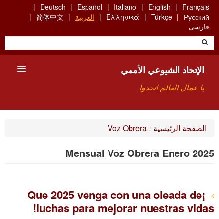
Skip
Deutsch
Español
Italiano
English
Français
to
Русский
Türkçe
Ελληνικά
العربية
简体中文
main
فارسی
content
الإتحاد الشيوعي الأممي
يا عمال العالم اتحدوا
الأعضاء
الصفحة الرئيسية
/
Voz Obrera
من نحن؟
Mensual Voz Obrera Enero 2025
بحث
للاتصال بنا HTTPS://WWW.FACEBOOK.COM/UCI.ARABE
¡Que 2025 venga con una oleada de
luchas para mejorar nuestras vidas!