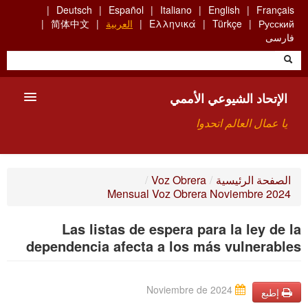
Skip
Deutsch
Español
Italiano
English
Français
to
Русский
Türkçe
Ελληνικά
العربية
简体中文
main
فارسی
content
الإتحاد الشيوعي الأممي
يا عمال العالم اتحدوا
الأعضاء
الصفحة الرئيسية
/
Voz Obrera
/
Mensual Voz Obrera Noviembre 2024
من نحن؟
Las listas de espera para la ley de la
بحث
dependencia afecta a los más vulnerables
للاتصال بنا HTTPS://WWW.FACEBOOK.COM/UCI.ARABE
Noviembre de 2024
إطبع