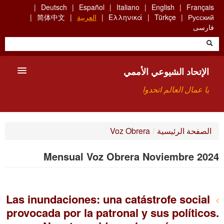
Skip
Deutsch
Español
Italiano
English
Français
to
Русский
Türkçe
Ελληνικά
العربية
简体中文
main
فارسی
content
الإتحاد الشيوعي الأممي
يا عمال العالم اتحدوا
الأعضاء
الصفحة الرئيسية
/
Voz Obrera
من نحن؟
Mensual Voz Obrera Noviembre 2024
بحث
للاتصال بنا HTTPS://WWW.FACEBOOK.COM/UCI.ARABE
Las inundaciones: una catástrofe social
provocada por la patronal y sus políticos.