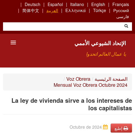
Skip
Deutsch
Español
Italiano
English
Français
to
Русский
Türkçe
Ελληνικά
العربية
简体中文
main
فارسی
content
الإتحاد الشيوعي الأممي
يا عمال العالم اتحدوا
الأعضاء
الصفحة الرئيسية
/
Voz Obrera
/
Mensual Voz Obrera Octubre 2024
من نحن؟
La ley de vivienda sirve a los intereses de
بحث
los capitalistas
للاتصال بنا HTTPS://WWW.FACEBOOK.COM/UCI.ARABE
Octubre de 2024
إطبع