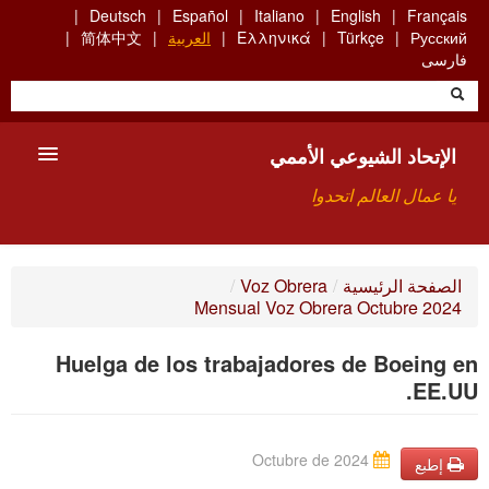
Skip
Deutsch
Español
Italiano
English
Français
to
Русский
Türkçe
Ελληνικά
العربية
简体中文
main
فارسی
content
الإتحاد الشيوعي الأممي
يا عمال العالم اتحدوا
الأعضاء
الصفحة الرئيسية
/
Voz Obrera
/
Mensual Voz Obrera Octubre 2024
من نحن؟
Huelga de los trabajadores de Boeing en
بحث
EE.UU.
للاتصال بنا HTTPS://WWW.FACEBOOK.COM/UCI.ARABE
Octubre de 2024
إطبع