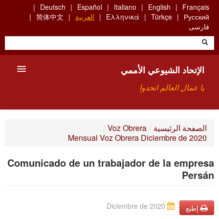
Skip
Deutsch
Español
Italiano
English
Français
to
Русский
Türkçe
Ελληνικά
العربية
简体中文
main
فارسی
content
الإتحاد الشيوعي الأممي
يا عمال العالم اتحدوا
الأعضاء
الصفحة الرئيسية
/
Voz Obrera
/
Mensual Voz Obrera Diciembre de 2020
من نحن؟
Comunicado de un trabajador de la empresa
بحث
Persán
للاتصال بنا HTTPS://WWW.FACEBOOK.COM/UCI.ARABE
Diciembre de 2020
إطبع