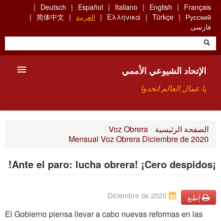
Skip
Deutsch
Español
Italiano
English
Français
to
Русский
Türkçe
Ελληνικά
العربية
简体中文
main
فارسی
content
الإتحاد الشيوعي الأممي
يا عمال العالم اتحدوا
الأعضاء
الصفحة الرئيسية
/
Voz Obrera
/
Mensual Voz Obrera Diciembre de 2020
من نحن؟
¡Ante el paro: lucha obrera! ¡Cero despidos!
بحث
للاتصال بنا HTTPS://WWW.FACEBOOK.COM/UCI.ARABE
Diciembre de 2020
إطبع
El Gobierno piensa llevar a cabo nuevas reformas en las