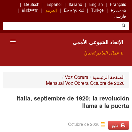
Skip
Deutsch
Español
Italiano
English
Français
to
Русский
Türkçe
Ελληνικά
العربية
简体中文
main
فارسی
content
الإتحاد الشيوعي الأممي
يا عمال العالم اتحدوا
الأعضاء
الصفحة الرئيسية
/
Voz Obrera
/
Mensual Voz Obrera Octubre de 2020
من نحن؟
Italia, septiembre de 1920: la revolución
بحث
llama a la puerta
للاتصال بنا HTTPS://WWW.FACEBOOK.COM/UCI.ARABE
Octubre de 2020
إطبع