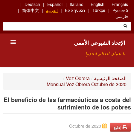
Skip
Deutsch
Español
Italiano
English
Français
to
Русский
Türkçe
Ελληνικά
العربية
简体中文
main
فارسی
content
الإتحاد الشيوعي الأممي
يا عمال العالم اتحدوا
الأعضاء
الصفحة الرئيسية
/
Voz Obrera
/
Mensual Voz Obrera Octubre de 2020
من نحن؟
El beneficio de las farmacéuticas a costa del
بحث
sufrimiento de los pobres
للاتصال بنا HTTPS://WWW.FACEBOOK.COM/UCI.ARABE
Octubre de 2020
إطبع