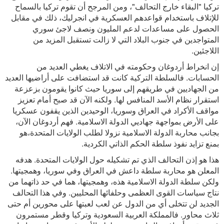
تركيا "البقاء خارج التحالف"، ومن المرجح أن تقوم تركيا بالسماح
للإتلاف باستخدام قواعدهم العسكرية في انجرليك، ذلك في مقابل
الحصول على مساعدات لدعم المليون ونصف لاجئ سوري
المتواجدين في جنوب البلاد التي لا زالت تستقبل المزيد من
اللاجئين.
إن انخراط أردوغان وحكومته في الاتلاف يغطي العديد من
الحسابات. فالسلطة التركية كانت قد استضافت على أراضيها العديد
من الجهاديين في طريقهم إلى سوريا حيث كانوا يقومون بزعزعة
استقرار نظام الأسد المنافس لها. ولكنه الآن قد صبح أمام تعزيز
مواقف الأكراد في العراق وسوريا، الوحيدين الذين يقفون عسكريا
على الأرض بمواجهة جهاديي الدولة الاسلامية. فهم أردوغان الآن،
بجانب محاربة الدولة الاسلامية نزولا لطلب الولايات المتحدة،هو
بمنع تزايد نفوذ سلطة الحكم الذاتي الكردية.
هذا هو إذن التحالف الذي تم تشكيله حول الولايات المتحدة. هدفه
المعلن هو محاربة سلطة داعش في العراق وفي سوريا، وهمجيتها.
ولكن سلطة الدولة الاسلامية هذه، وهمجيتها، هما في حد ذاتهما من
نتاج سياسات القوى العظمى وحلفائها المحليين. وفي هذا التحالف
الجديد لن تتخلى أي من الدول عن لعب لعبتها على محورين أم حتى
ثلاث محاور. فالمملكة العربية السعودية وتركيا وقطر مستمرون