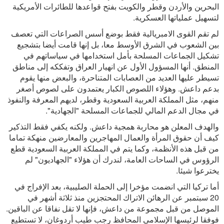
البحرين والأردن وقطر والكويت بفتح قواعدها للطائرات الأمريكية
لتسهيل عملياتها العسكرية.
لم تقم القوى الامبريالية فقط بوضع أسس الصراعات التي تعصف
بين الشعوب في الشرق الأوسط معا، بل إنها قامت أيضا بتشجيع
تشكيل الجماعات المسلحة بأمل استخدامها في سياساتهم في
المنطق. أنها المسؤول الأول عن انهيار العراق وتفككه إلى مناطق
تسيطر عليها العديد من العصابات المتناحرة، والبعض منها يقوم
بدعم داعش. وهؤلاء اللصوص الكبار يعتمدون على لصوص أصغر
منهم، مثل المملكة العربية السعودية وقطر، لديهم المعرفة والنفوذ
في مجال الدعم المالي للجماعات المسلحة "الجهادية".
والهدف المعلن هو محاربة همجية داعش. ولكنه يكفي فقط التذكير
كيف أن حقوق المرأة والعمال المهاجرين والمعارضين منهكة تماما
من قبل هذه الأنظمة، وكما يتم في المملكة العربية السعودية قطع
الرؤوس في الساحات العامة، لندرك أن هؤلاء "الجهاديون" لم
يخترعوا شيئا.
أما تركيا التي انضمت مؤخرا إلى الحملة الصليبية، بعد الإفراج في
20 سبتمبر عن الرهائن الاتراك المحتجزين منذ ثلاثة أشهر في
الموصل من قبل مجموعة من داعش، فإنها لا تقل نفاقا عن الباقين.
فوفقا لرئيسها الإسلامي المحافظ رجب طيب أردوغان، لا تستطيع