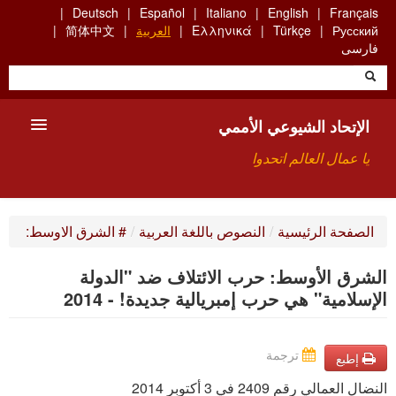
Skip
Deutsch
Español
Italiano
English
Français
to
Русский
Türkçe
Ελληνικά
العربية
简体中文
main
فارسی
content
الإتحاد الشيوعي الأممي
يا عمال العالم اتحدوا
الأعضاء
الصفحة الرئيسية
/
النصوص باللغة العربية
/
# الشرق الاوسط:
من نحن؟
الشرق الأوسط: حرب الائتلاف ضد "الدولة
بحث
الإسلامية" هي حرب إمبريالية جديدة! - 2014
للاتصال بنا HTTPS://WWW.FACEBOOK.COM/UCI.ARABE
ترجمة
إطبع
النضال العمالي رقم 2409 في 3 أكتوبر 2014