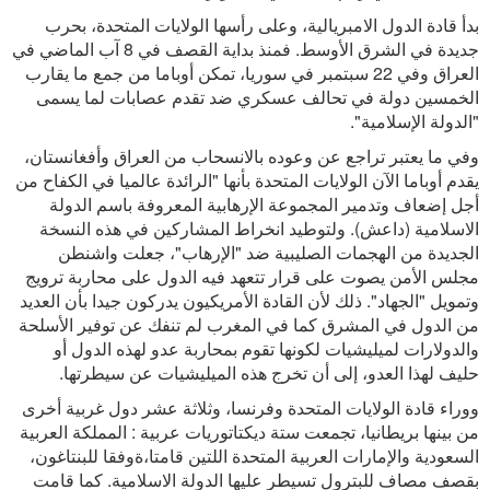
بدأ قادة الدول الامبريالية، وعلى رأسها الولايات المتحدة، بحرب
جديدة في الشرق الأوسط. فمنذ بداية القصف في 8 آب الماضي في
العراق وفي 22 سبتمبر في سوريا، تمكن أوباما من جمع ما يقارب
الخمسين دولة في تحالف عسكري ضد تقدم عصابات لما يسمى
"الدولة الإسلامية".
وفي ما يعتبر تراجع عن وعوده بالانسحاب من العراق وأفغانستان،
يقدم أوباما الآن الولايات المتحدة بأنها "الرائدة عالميا في الكفاح من
أجل إضعاف وتدمير المجموعة الإرهابية المعروفة باسم الدولة
الاسلامية (داعش). ولتوطيد انخراط المشاركين في هذه النسخة
الجديدة من الهجمات الصليبية ضد "الإرهاب"، جعلت واشنطن
مجلس الأمن يصوت على قرار تتعهد فيه الدول على محاربة ترويج
وتمويل "الجهاد". ذلك لأن القادة الأمريكيون يدركون جيدا بأن العديد
من الدول في المشرق كما في المغرب لم تنفك عن توفير الأسلحة
والدولارات لميليشيات لكونها تقوم بمحاربة عدو لهذه الدول أو
حليف لهذا العدو، إلى أن تخرج هذه الميليشيات عن سيطرتها.
ووراء قادة الولايات المتحدة وفرنسا، وثلاثة عشر دول غربية أخرى
من بينها بريطانيا، تجمعت ستة ديكتاتوريات عربية : المملكة العربية
السعودية والإمارات العربية المتحدة اللتين قامتا،ةوفقا للبنتاغون،
بقصف مصاف للبترول تسيطر عليها الدولة الاسلامية. كما قامت