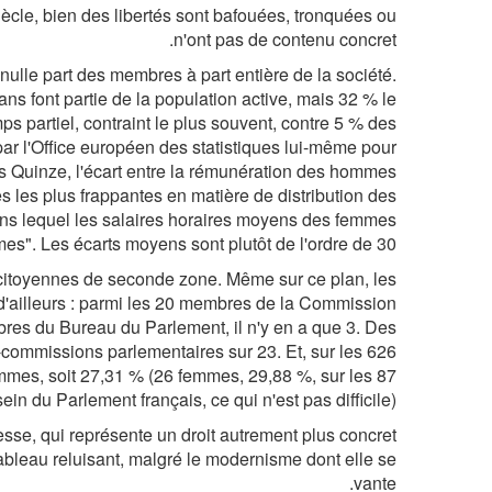
siècle, bien des libertés sont bafouées, tronquées ou
n'ont pas de contenu concret.
nulle part des membres à part entière de la société.
ns font partie de la population active, mais 32 % le
ps partiel, contraint le plus souvent, contre 5 % des
par l'Office européen des statistiques lui-même pour
es Quinze, l'écart entre la rémunération des hommes
es les plus frappantes en matière de distribution des
dans lequel les salaires horaires moyens des femmes
. Les écarts moyens sont plutôt de l'ordre de 30 %.
s citoyennes de seconde zone. Même sur ce plan, les
d'ailleurs : parmi les 20 membres de la Commission
bres du Bureau du Parlement, il n'y en a que 3. Des
ommissions parlementaires sur 23. Et, sur les 626
mes, soit 27,31 % (26 femmes, 29,88 %, sur les 87
n du Parlement français, ce qui n'est pas difficile).
sesse, qui représente un droit autrement plus concret
ableau reluisant, malgré le modernisme dont elle se
vante.