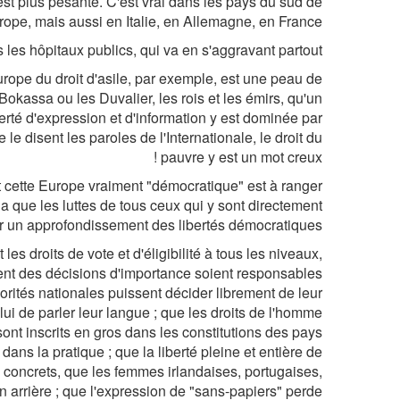
st plus pesante. C'est vrai dans les pays du sud de
rope, mais aussi en Italie, en Allemagne, en France.
les hôpitaux publics, qui va en s'aggravant partout.
rope du droit d'asile, par exemple, est une peau de
 Bokassa ou les Duvalier, les rois et les émirs, qu'un
erté d'expression et d'information y est dominée par
le disent les paroles de l'Internationale, le droit du
pauvre y est un mot creux !
it cette Europe vraiment "démocratique" est à ranger
y a que les luttes de tous ceux qui y sont directement
 un approfondissement des libertés démocratiques.
les droits de vote et d'éligibilité à tous les niveaux,
nnent des décisions d'importance soient responsables
norités nationales puissent décider librement de leur
ui de parler leur langue ; que les droits de l'homme
ont inscrits en gros dans les constitutions des pays
dans la pratique ; que la liberté pleine et entière de
 concrets, que les femmes irlandaises, portugaises,
arrière ; que l'expression de "sans-papiers" perde