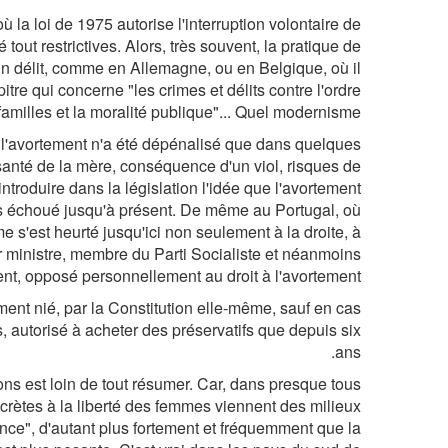
a loi de 1975 autorise l'interruption volontaire de
tout restrictives. Alors, très souvent, la pratique de
 un délit, comme en Allemagne, ou en Belgique, où il
itre qui concerne "les crimes et délits contre l'ordre
familles et la moralité publique"... Quel modernisme !
l'avortement n'a été dépénalisé que dans quelques
 santé de la mère, conséquence d'un viol, risques de
ntroduire dans la législation l'idée que l'avortement
s échoué jusqu'à présent. De même au Portugal, où
e s'est heurté jusqu'ici non seulement à la droite, à
r ministre, membre du Parti Socialiste et néanmoins
ent, opposé personnellement au droit à l'avortement.
tement nié, par la Constitution elle-même, sauf en cas
s, autorisé à acheter des préservatifs que depuis six
ans.
ions est loin de tout résumer. Car, dans presque tous
crètes à la liberté des femmes viennent des milieux
nce", d'autant plus fortement et fréquemment que la