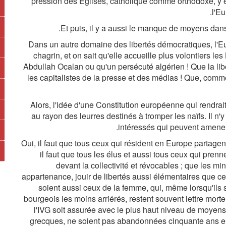
pression des Eglises, catholique comme orthodoxe, y e
l'Eu
Et puis, il y a aussi le manque de moyens dans 
Dans un autre domaine des libertés démocratiques, l'Eu
chagrin, et on sait qu'elle accueille plus volontiers les
Abdullah Ocalan ou qu'un persécuté algérien ! Que la lib
les capitalistes de la presse et des médias ! Que, comme 
Alors, l'idée d'une Constitution européenne qui rendra
au rayon des leurres destinés à tromper les naïfs. Il n'
intéressés qui peuvent amener
Oui, il faut que tous ceux qui résident en Europe partagent 
il faut que tous les élus et aussi tous ceux qui pre
devant la collectivité et révocables ; que les mi
appartenance, jouir de libertés aussi élémentaires que cel
soient aussi ceux de la femme, qui, même lorsqu'ils s
bourgeois les moins arriérés, restent souvent lettre morte 
l'IVG soit assurée avec le plus haut niveau de moyens
grecques, ne soient pas abandonnées cinquante ans en 