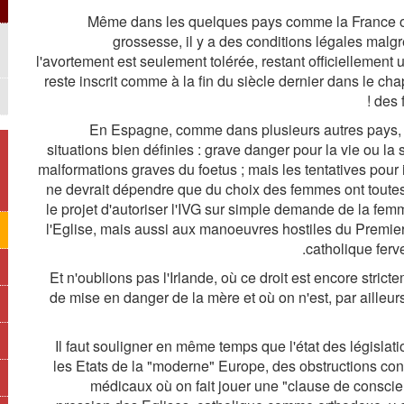
Même dans les quelques pays comme la France où l
grossesse, il y a des conditions légales malgré 
l'avortement est seulement tolérée, restant officiellement
reste inscrit comme à la fin du siècle dernier dans le chap
des 
En Espagne, comme dans plusieurs autres pays, 
situations bien définies : grave danger pour la vie ou la
malformations graves du foetus ; mais les tentatives pour i
ne devrait dépendre que du choix des femmes ont toute
le projet d'autoriser l'IVG sur simple demande de la femm
l'Eglise, mais aussi aux manoeuvres hostiles du Premie
catholique ferv
Et n'oublions pas l'Irlande, où ce droit est encore stric
de mise en danger de la mère et où on n'est, par ailleur
Il faut souligner en même temps que l'état des législat
les Etats de la "moderne" Europe, des obstructions con
médicaux où on fait jouer une "clause de conscie