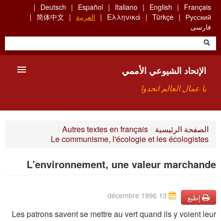
Skip
Deutsch
Español
Italiano
English
Français
to
Русский
Türkçe
Ελληνικά
العربية
简体中文
main
فارسی
content
الإتحاد الشيوعي الأممي
يا عمال العالم اتحدوا
الأعضاء
الصفحة الرئيسية
/
Autres textes en français
/
Le communisme, l'écologie et les écologistes
من نحن؟
L'environnement, une valeur marchande
بحث
للاتصال بنا HTTPS://WWW.FACEBOOK.COM/UCI.ARABE
13 décembre 1996
إطبع
Les patrons savent se mettre au vert quand ils y voient leur