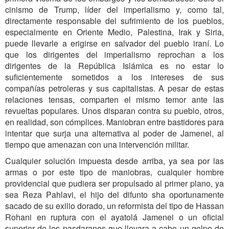
cinismo de Trump, líder del imperialismo y, como tal,
directamente responsable del sufrimiento de los pueblos,
especialmente en Oriente Medio, Palestina, Irak y Siria,
puede llevarle a erigirse en salvador del pueblo iraní. Lo
que los dirigentes del imperialismo reprochan a los
dirigentes de la República Islámica es no estar lo
suficientemente sometidos a los intereses de sus
compañías petroleras y sus capitalistas. A pesar de estas
relaciones tensas, comparten el mismo temor ante las
revueltas populares. Unos disparan contra su pueblo, otros,
en realidad, son cómplices. Maniobran entre bastidores para
intentar que surja una alternativa al poder de Jamenei, al
tiempo que amenazan con una intervención militar.
Cualquier solución impuesta desde arriba, ya sea por las
armas o por este tipo de maniobras, cualquier hombre
providencial que pudiera ser propulsado al primer plano, ya
sea Reza Pahlavi, el hijo del difunto sha oportunamente
sacado de su exilio dorado, un reformista del tipo de Hassan
Rohani en ruptura con el ayatolá Jamenei o un oficial
superior de los pasdaranes que llevara a cabo un golpe de