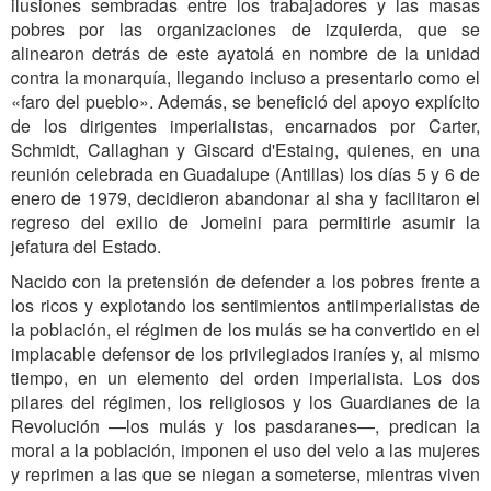
ilusiones sembradas entre los trabajadores y las masas
pobres por las organizaciones de izquierda, que se
alinearon detrás de este ayatolá en nombre de la unidad
contra la monarquía, llegando incluso a presentarlo como el
«faro del pueblo». Además, se benefició del apoyo explícito
de los dirigentes imperialistas, encarnados por Carter,
Schmidt, Callaghan y Giscard d'Estaing, quienes, en una
reunión celebrada en Guadalupe (Antillas) los días 5 y 6 de
enero de 1979, decidieron abandonar al sha y facilitaron el
regreso del exilio de Jomeini para permitirle asumir la
jefatura del Estado.
Nacido con la pretensión de defender a los pobres frente a
los ricos y explotando los sentimientos antiimperialistas de
la población, el régimen de los mulás se ha convertido en el
implacable defensor de los privilegiados iraníes y, al mismo
tiempo, en un elemento del orden imperialista. Los dos
pilares del régimen, los religiosos y los Guardianes de la
Revolución —los mulás y los pasdaranes—, predican la
moral a la población, imponen el uso del velo a las mujeres
y reprimen a las que se niegan a someterse, mientras viven