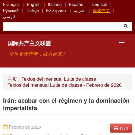
Skip
Français
English
Italiano
Español
Deutsch
to
Русский
Türkçe
Ελληνικά
العربية
简体中文
main
فارسی
content
国际共产主义联盟
全世界无产者，联合起来 !
主要观点
主页
/
Textos del mensual Lutte de classe
/
Textos del mensual Lutte de classe - Febrero de 2026
关于国际共产主义联盟（ICU）
Irán: acabar con el régimen y la dominación
搜索
imperialista
联系方式
Febrero de 2026
打印