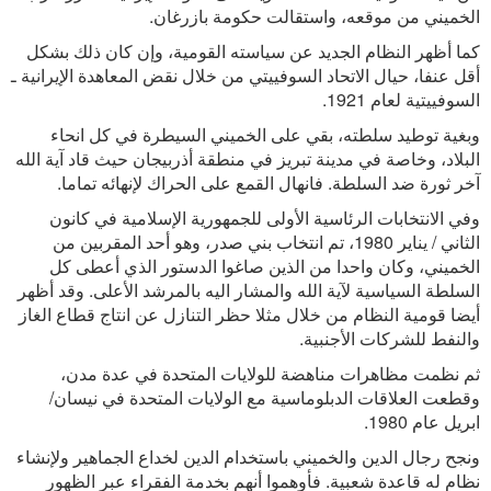
الخميني من موقعه، واستقالت حكومة بازرغان.
كما أظهر النظام الجديد عن سياسته القومية، وإن كان ذلك بشكل
أقل عنفا، حيال الاتحاد السوفييتي من خلال نقض المعاهدة الإيرانية ـ
السوفييتية لعام 1921.
وبغية توطيد سلطته، بقي على الخميني السيطرة في كل انحاء
البلاد، وخاصة في مدينة تبريز في منطقة أذربيجان حيث قاد آية الله
آخر ثورة ضد السلطة. فانهال القمع على الحراك لإنهائه تماما.
وفي الانتخابات الرئاسية الأولى للجمهورية الإسلامية في كانون
الثاني / يناير 1980، تم انتخاب بني صدر، وهو أحد المقربين من
الخميني، وكان واحدا من الذين صاغوا الدستور الذي أعطى كل
السلطة السياسية لآية الله والمشار اليه بالمرشد الأعلى. وقد أظهر
أيضا قومية النظام من خلال مثلا حظر التنازل عن انتاج قطاع الغاز
والنفط للشركات الأجنبية.
ثم نظمت مظاهرات مناهضة للولايات المتحدة في عدة مدن،
وقطعت العلاقات الدبلوماسية مع الولايات المتحدة في نيسان/
ابريل عام 1980.
ونجح رجال الدين والخميني باستخدام الدين لخداع الجماهير ولإنشاء
نظام له قاعدة شعبية. فأوهموا أنهم بخدمة الفقراء عبر الظهور