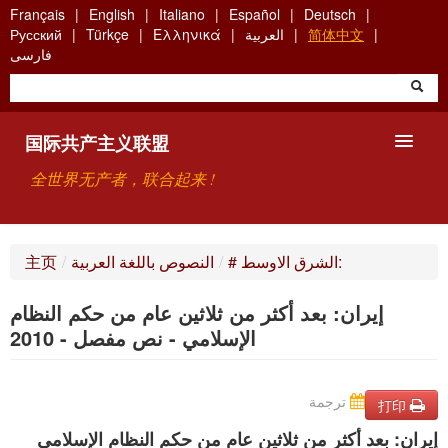
Skip
Français
English
Italiano
Español
Deutsch
to
简体中文
العربية
Ελληνικά
Türkçe
Русский
main
فارسی
content
国际共产主义联盟
全世界无产者，联合起来 !
主要观点
# الشرق الاوسط:
/
النصوص باللغة العربية
/
主页
关于国际共产主义联盟（ICU）
إيران: بعد أكثر من ثلاثين عام من حكم النظام
搜索
الإسلامي - نص مفصل - 2010
联系方式
ترجمة
打印
إيران: بعد أكثر من ثلاثين عام من حكم النظام الإسلامي