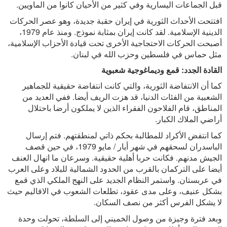
قبل الجماعات اليسارية وفي كثير من الأحيان كانوا من الماويين.
افتتحت الأحداث الثورية في إيران حقبة جديدة، وهو عصر الحركات
الدينية الإسلامية. لقد كانت إيران بمثابة نموذج. ومنذ عام 1979،
أصبحت الحركات الاحتجاجية الأخرى تحت قيادة الأحزاب الإسلامية،
مثل حماس في فلسطين وحزب الله في لبنان.
القادة الجدد: قمع وديماغوجية شعبوية
كما أن الانتفاضة الثورية، والتي كانت انتفاضة حقيقية للجماهير
الشعبية من الفئات الدنيا، قد هزت الريف أيضا. ففي العديد من
المناطق، قام الفلاحون الفقراء الذين لا يملكون أرضا باحتلال
أراضي الملاك الكبار.
كما انتفض الأكراد للمطالبة بحكم ذاتي لمنطقتهم. فتم إرسال
الباسدران لسحقهم في شهر أيار / مايو 1979، في حين قصف
الجيش مدنهم. فكانت حربا أهلية حقيقية. وسرعان ما انهال العنف
أيضا على التركمان بالقرب من الحدود الشمالية للبلاد وعلى العرب
في عربستان. واستمر النظام الجديد على النهج الملكي الذي قمع
بشكل عنيف، وعلى مدى عقود، تطلعات الشعوب في الاقاليم حيث
لا يشكل الفرس أكثر من نصف السكان.
وبعد فترة وجيزة من وصول الخميني إلى السلطة، تحولت وحدة