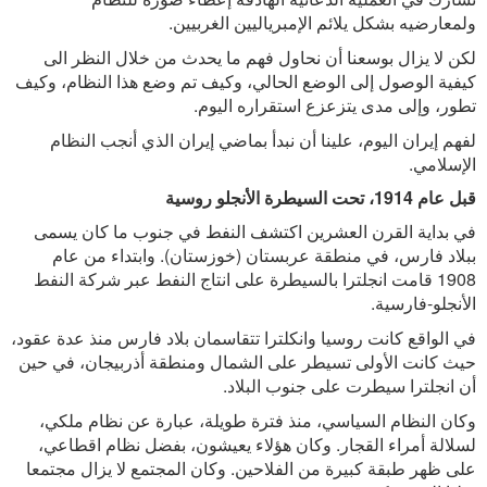
ولمعارضيه بشكل يلائم الإمبرياليين الغربيين.
لكن لا يزال بوسعنا أن نحاول فهم ما يحدث من خلال النظر الى
كيفية الوصول إلى الوضع الحالي، وكيف تم وضع هذا النظام، وكيف
تطور، وإلى مدى يتزعزع استقراره اليوم.
لفهم إيران اليوم، علينا أن نبدأ بماضي إيران الذي أنجب النظام
الإسلامي.
قبل عام 1914، تحت السيطرة الأنجلو روسية
في بداية القرن العشرين اكتشف النفط في جنوب ما كان يسمى
ببلاد فارس، في منطقة عربستان (خوزستان). وابتداء من عام
1908 قامت انجلترا بالسيطرة على انتاج النفط عبر شركة النفط
الأنجلو-فارسية.
في الواقع كانت روسيا وانكلترا تتقاسمان بلاد فارس منذ عدة عقود،
حيث كانت الأولى تسيطر على الشمال ومنطقة أذربيجان، في حين
أن انجلترا سيطرت على جنوب البلاد.
وكان النظام السياسي، منذ فترة طويلة، عبارة عن نظام ملكي،
لسلالة أمراء القجار. وكان هؤلاء يعيشون، بفضل نظام اقطاعي،
على ظهر طبقة كبيرة من الفلاحين. وكان المجتمع لا يزال مجتمعا