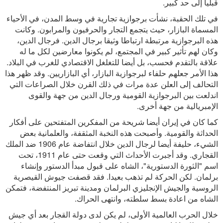
قبليا إلى حد كبير.
في تلك الحقبة، نشأت برجوازية تجارية في وسط المدن، في الأحياء
المسماة البازار، حيث يتجمع التجار والحرفيون والمرابون. وكانت
هذه البرجوازية مرتبطة ارتباطا وثيقا برجال الدين. فرجال الدين،
وكان لهم تأثير كبير في المجتمع، لم يكونوا معارضين لكل ما له
علاقة بالتقدم فحسب، بل أيضا للتغلغل الاقتصادي للغرب في البلاد.
هذا الأمر جعلهم حلفاء لبرجوازية البازار، أي البازاريين. وقد ظهر هذا
التحالف إلى العلن عدة مرات في ذلك القرن خلال الصراعات التي
اندلعت بين البرجوازية القومية ورجال الدين من جهة والقوى
الإمبريالية من جهة أخرى.
كما كان في إيران أيضا شريحة من المفكرين المتفتحين على أفكار
الحداثة والقومية. وأصبحت هذه النخبة المثقفة، والعلمانية بعض
الشيء، حليفة أيضا لرجال الدين خلال انتفاضة عام 1906 ضد الملك
القجاري. وقد أجبرت الأحداث التي وقعت حتى عام 1911، تحت
اسم "الثورة الدستورية"، الشاه على قبول مبدأ الدستور وإنشاء
برلمان. لكن الحركة لم تذهب بعيدا. فقد قصفت جيوش القيصرية
الروسية والجيش الإنجليزي البرلمان ومدينة تبريز المنتفضة، فتمكن
الشاه من اعادة بسط سلطته، وانتهى الحراك.
خلال الحرب العالمية الأولى، لم يكن لدى دولة القجار بعد أي جيش