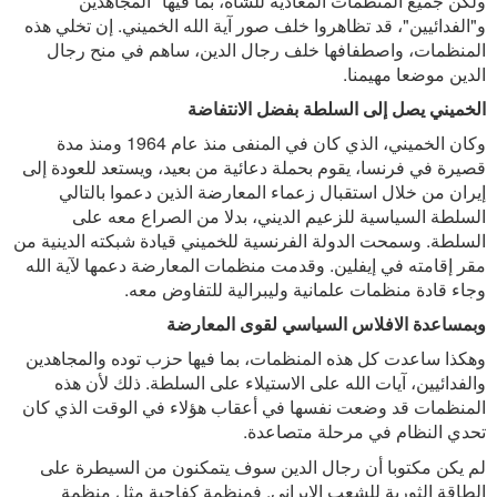
ولكن جميع المنظمات المعادية للشاه، بما فيها "المجاهدين"
و"الفدائيين"، قد تظاهروا خلف صور آية الله الخميني. إن تخلي هذه
المنظمات، واصطفافها خلف رجال الدين، ساهم في منح رجال
الدين موضعا مهيمنا.
الخميني يصل إلى السلطة بفضل الانتفاضة
وكان الخميني، الذي كان في المنفى منذ عام 1964 ومنذ مدة
قصيرة في فرنسا، يقوم بحملة دعائية من بعيد، ويستعد للعودة إلى
إيران من خلال استقبال زعماء المعارضة الذين دعموا بالتالي
السلطة السياسية للزعيم الديني، بدلا من الصراع معه على
السلطة. وسمحت الدولة الفرنسية للخميني قيادة شبكته الدينية من
مقر إقامته في إيفلين. وقدمت منظمات المعارضة دعمها لآية الله
وجاء قادة منظمات علمانية وليبرالية للتفاوض معه.
وبمساعدة الافلاس السياسي لقوى المعارضة
وهكذا ساعدت كل هذه المنظمات، بما فيها حزب توده والمجاهدين
والفدائيين، آيات الله على الاستيلاء على السلطة. ذلك لأن هذه
المنظمات قد وضعت نفسها في أعقاب هؤلاء في الوقت الذي كان
تحدي النظام في مرحلة متصاعدة.
لم يكن مكتوبا أن رجال الدين سوف يتمكنون من السيطرة على
الطاقة الثورية للشعب الإيراني. فمنظمة كفاحية مثل منظمة