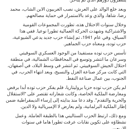
وبعد خلع الوالد على العرش، نصب الغربيون الابن الشاب، محمد
رضا، شاها، والذي وعد بالاستمرار في حماية مصالحهم.
وخلال سنوات الاحتلال هذه، تطورت المجموعات القومية
والاشتراكية وشهدت الحركة العمالية تطورا نوعيا. ففي هذا
السياق، وفي عام 1941، تم إنشاء حزب جديد يدعي الشيوعية،
حزب توده، ومعناه حزب الجماهير.
تأسس حزب توده مستفيدا من الوجود العسكري السوفيتي
وسرعان ما انتشر وتوسع في المحافظات الشمالية، في منطقة
احتلال الجيش السوفييتي. ثم انتشر في وسط البلاد، في أصفهان،
التي كانت مركز صناعة الغزل والنسيج، وبعد انتهاء الحرب، في
الجنوب، بين عمال صناعة النفط.
لم يكن حزب توده حزبا بروليتاريا، فلم يفكر حزب توده أبدا برفض
ومعارضة الملكية الخاصة، وكانت شعاراته تقتصر على "الاستقلال
والحرية والتقدم". وقد دعا منذ بدايته إلى إرساء الديمقراطية ضمن
إطار الملكية البرلمانية، ولم يعارض لا الإمبريالية ولا الدين.
ومع ذلك، ارتبط الحزب الستاليني هذا بالطبقة العاملة. وعمل
نشطاؤه على تكوين نقابات عرفت تطورا هاما في سنوات
الاربعين.