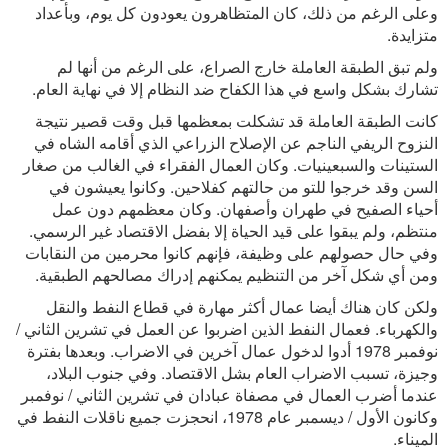
وعلى الرغم من ذلك، كان المتظاهرون يعودون كل يوم، وبأعداد
متزايدة.
ولم تبق الطبقة العاملة خارج الصراع، على الرغم من أنها لم
تشارك بشكل واسع في هذا الكفاح ضد النظام إلا في نهاية العام.
كانت الطبقة العاملة قد تشكلت بمعظمها قبل وقت قصير نتيجة
النزوح الريفي الناجم عن الإصلاح الزراعي الذي أقامه الشاه في
الستينات والسبعينيات. وكان العمال الفقراء في الغالب من صغار
السن وقد خرجوا للتو من حالتهم كفلاحين. وكانوا يعيشون في
أحياء الصفيح في طهران وأصفهان. وكان معظمهم دون عمل
منتظم، ولم يبقوا على قيد الحياة إلا بفضل الاقتصاد غير الرسمي.
وفي حال حصولهم على وظيفة، فإنهم كانوا محرمين من النقابات
ومن أي شكل آخر من التنظيم يمكنهم إدراك مصالحهم الطبقية.
ولكن كان هناك أيضا عمال أكثر مهارة في قطاع النفط والنقل
والكهرباء. فعمال النفط الذين اضربوا عن العمل في تشرين الثاني /
نوفمبر 1978 أدوا لدخول عمال آخرين في الاضراب. وبعدها بفترة
وجيزة، تسبب الاضراب العام بشل الاقتصاد. وفي جنوب البلاد،
عندما أضرب العمال في مصفاة عبادان في تشرين الثاني / نوفمبر
وكانون الأول / ديسمبر عام 1978، انحجزت جميع ناقلات النفط في
الميناء.