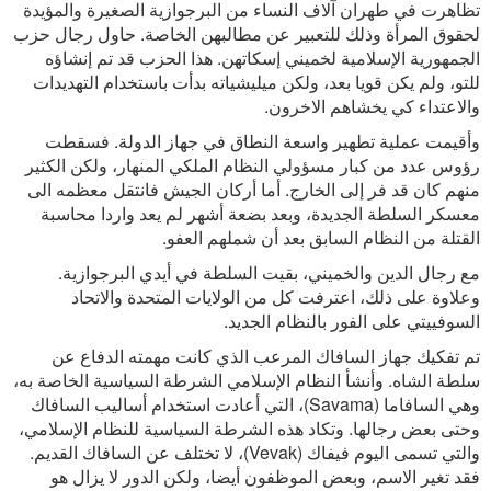
تظاهرت في طهران آلاف النساء من البرجوازية الصغيرة والمؤيدة
لحقوق المرأة وذلك للتعبير عن مطالبهن الخاصة. حاول رجال حزب
الجمهورية الإسلامية لخميني إسكاتهن. هذا الحزب قد تم إنشاؤه
للتو، ولم يكن قويا بعد، ولكن ميليشياته بدأت باستخدام التهديدات
والاعتداء كي يخشاهم الاخرون.
وأقيمت عملية تطهير واسعة النطاق في جهاز الدولة. فسقطت
رؤوس عدد من كبار مسؤولي النظام الملكي المنهار، ولكن الكثير
منهم كان قد فر إلى الخارج. أما أركان الجيش فانتقل معظمه الى
معسكر السلطة الجديدة، وبعد بضعة أشهر لم يعد واردا محاسبة
القتلة من النظام السابق بعد أن شملهم العفو.
مع رجال الدين والخميني، بقيت السلطة في أيدي البرجوازية.
وعلاوة على ذلك، اعترفت كل من الولايات المتحدة والاتحاد
السوفييتي على الفور بالنظام الجديد.
تم تفكيك جهاز السافاك المرعب الذي كانت مهمته الدفاع عن
سلطة الشاه. وأنشأ النظام الإسلامي الشرطة السياسية الخاصة به،
وهي السافاما (
Savama
)، التي أعادت استخدام أساليب السافاك
وحتى بعض رجالها. وتكاد هذه الشرطة السياسية للنظام الإسلامي،
والتي تسمى اليوم فيفاك (
Vevak
)، لا تختلف عن السافاك القديم.
فقد تغير الاسم، وبعض الموظفون أيضا، ولكن الدور لا يزال هو