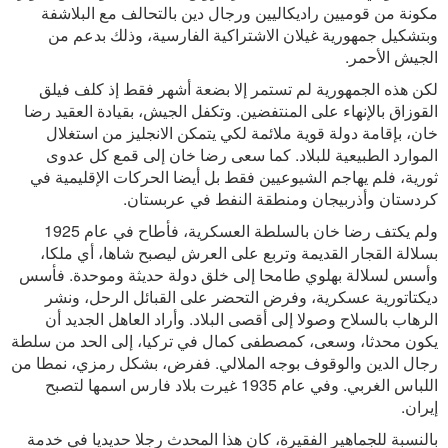
مكونة من قوميين راديكاليين ورجال دين بالتحالف مع البلاشفة
وبتشكيل جمهورية غيلان الاشتراكية الفارسية، وذلك بدعم من
الجيش الأحمر.
لكن هذه الجمهورية لم تستمر إلا بضعة أشهر فقط إذ كلف فيلق
القوزاق بالإنهاء على المنتفضين. وتكفل الجيش، بقيادة العقيد رضا
خان، بإقامة دولة قوية ملائمة لكي يتمكن الانجليز من استغلال
الموارد الطبيعية للبلاد. كما سعى رضا خان إلى قمع كل عدوى
ثورية، فلم يهاجم الشيوعيين فقط بل أيضا الحركات الإقليمية في
كردستان وأذربيجان ومنطقة النفط في عربستان.
ولم يكتف رضا خان بالسلطة العسكرية، فأطاح في عام 1925
بسلالة القجار القديمة وتربع على العرش ليصبح شاها، أي ملكا،
وأسس لسلالة بهلوي طامحا إلى خلق دولة حديثة وموحدة. فأسس
ديكتاتورية عسكرية، وفرض التحضر على القبائل الرحل، ونشر
الرهاب بالسلاح وصولا إلى أقصى البلاد. وأراد العاهل الجديد أن
يكون محدثا، وسعى، كمصطفى كمال في تركيا، إلى الحد من سلطة
رجال الدين والوقوف بوجه الملالي. ففرض، بشكل رمزي، نمطا من
اللباس الغربي. وفي عام 1935 غيرت بلاد فارس اسمها لتصبح
إيران.
بالنسبة للجماهير الفقيرة، كان هذا المحدث رجلا حديديا في خدمة