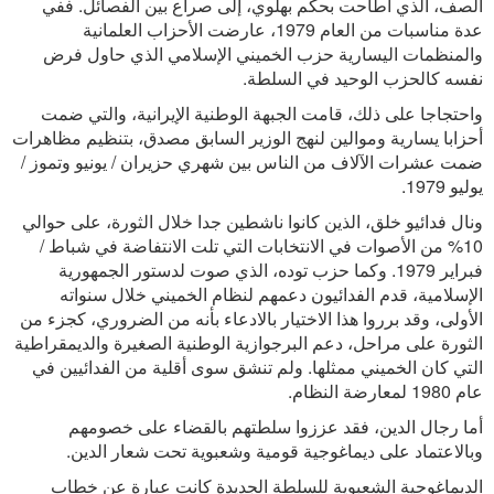
الصف، الذي أطاحت بحكم بهلوي، إلى صراع بين الفصائل. ففي
عدة مناسبات من العام 1979، عارضت الأحزاب العلمانية
والمنظمات اليسارية حزب الخميني الإسلامي الذي حاول فرض
نفسه كالحزب الوحيد في السلطة.
واحتجاجا على ذلك، قامت الجبهة الوطنية الإيرانية، والتي ضمت
أحزابا يسارية وموالين لنهج الوزير السابق مصدق، بتنظيم مظاهرات
ضمت عشرات الآلاف من الناس بين شهري حزيران / يونيو وتموز /
يوليو 1979.
ونال فدائيو خلق، الذين كانوا ناشطين جدا خلال الثورة، على حوالي
10% من الأصوات في الانتخابات التي تلت الانتفاضة في شباط /
فبراير 1979. وكما حزب توده، الذي صوت لدستور الجمهورية
الإسلامية، قدم الفدائيون دعمهم لنظام الخميني خلال سنواته
الأولى، وقد برروا هذا الاختيار بالادعاء بأنه من الضروري، كجزء من
الثورة على مراحل، دعم البرجوازية الوطنية الصغيرة والديمقراطية
التي كان الخميني ممثلها. ولم تنشق سوى أقلية من الفدائيين في
عام 1980 لمعارضة النظام.
أما رجال الدين، فقد عززوا سلطتهم بالقضاء على خصومهم
وبالاعتماد على ديماغوجية قومية وشعبوية تحت شعار الدين.
الديماغوجية الشعبوية للسلطة الجديدة كانت عبارة عن خطاب