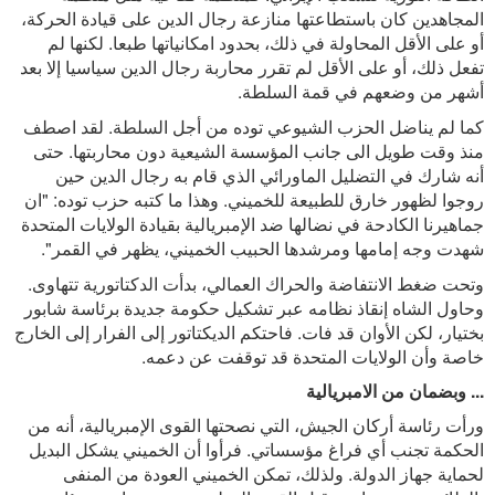
المجاهدين كان باستطاعتها منازعة رجال الدين على قيادة الحركة،
أو على الأقل المحاولة في ذلك، بحدود امكانياتها طبعا. لكنها لم
تفعل ذلك، أو على الأقل لم تقرر محاربة رجال الدين سياسيا إلا بعد
أشهر من وضعهم في قمة السلطة.
كما لم يناضل الحزب الشيوعي توده من أجل السلطة. لقد اصطف
منذ وقت طويل الى جانب المؤسسة الشيعية دون محاربتها. حتى
أنه شارك في التضليل الماورائي الذي قام به رجال الدين حين
روجوا لظهور خارق للطبيعة للخميني. وهذا ما كتبه حزب توده: "ان
جماهيرنا الكادحة في نضالها ضد الإمبريالية بقيادة الولايات المتحدة
شهدت وجه إمامها ومرشدها الحبيب الخميني، يظهر في القمر".
وتحت ضغط الانتفاضة والحراك العمالي، بدأت الدكتاتورية تتهاوى.
وحاول الشاه إنقاذ نظامه عبر تشكيل حكومة جديدة برئاسة شابور
بختيار، لكن الأوان قد فات. فاحتكم الديكتاتور إلى الفرار إلى الخارج
خاصة وأن الولايات المتحدة قد توقفت عن دعمه.
... وبضمان من الامبريالية
ورأت رئاسة أركان الجيش، التي نصحتها القوى الإمبريالية، أنه من
الحكمة تجنب أي فراغ مؤسساتي. فرأوا أن الخميني يشكل البديل
لحماية جهاز الدولة. ولذلك، تمكن الخميني العودة من المنفى