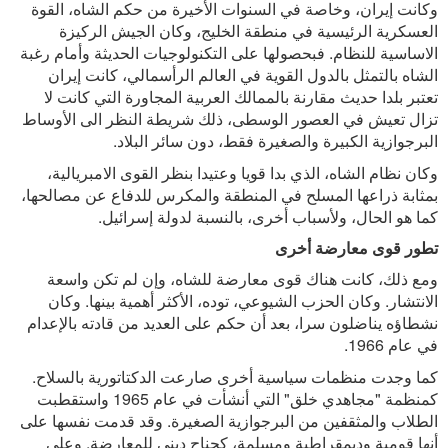
وكانت إيران، وخاصة في السنوات الأخيرة من حكم الشاه، القوة
العسكرية الرئيسية في منطقة الخليج، وكان الجيش الركيزة
الاساسية للنظام. فبحصولها على التكنولوجيات الحديثة وأمام رغبة
الشاه بالتمثل بالدول القوية في العالم الرأسمالي، كانت إيران
تعتبر بلدا حديث مقارنة بالممالك العربية المجاورة التي كانت لا
تزال تعيش في العصور الوسطى، ذلك شريطة النظر الى الأوساط
البرجوازية الكبيرة والصغيرة فقط، دون سائر البلاد.
وكان نظام الشاه، الذي بدا قويا وعتيدا بنظر القوى الامبريالية،
بمثابة ذراعها المسلح في المنطقة والمكرس للدفاع عن مصالحها،
كما هو الحال، ولأسباب أخرى، بالنسبة لدولة إسرائيل.
تطور قوى معارضة أخرى
ومع ذلك، كانت هناك قوى معارضة للشاه، وإن لم تكن واسعة
الانتشار. وكان الحزب الشيوعي، توده، الأكثر أهمية بينها. وكان
نشطاؤه يناضلون سرا، بعد أن حكم على العديد من قادته بالإعدام
في عام 1966.
كما وجدت منظمات سياسية أخرى صارعت الدكتاتورية بالسلاح.
كمنظمة "مجاهدي خلق" التي أنشأت في عام 1965 واستقطبت
الطلاب والمثقفين من البرجوازية الصغيرة. وقد قدمت نفسها على
أنها قومية وديمقراطية ومسلمة، كجناح ديني للمعارضة. وعلى