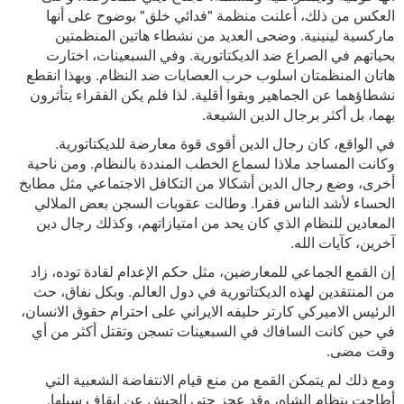
العكس من ذلك، أعلنت منظمة "فدائي خلق" بوضوح على أنها
ماركسية لينينية. وضحى العديد من نشطاء هاتين المنظمتين
بحياتهم في الصراع ضد الديكتاتورية. وفي السبعينات، اختارت
هاتان المنظمتان اسلوب حرب العصابات ضد النظام. وبهذا انقطع
نشطاؤهما عن الجماهير وبقوا أقلية. لذا فلم يكن الفقراء يتأثرون
بهما، بل أكثر برجال الدين الشيعة.
في الواقع، كان رجال الدين أقوى قوة معارضة للديكتاتورية.
وكانت المساجد ملاذا لسماع الخطب المنددة بالنظام. ومن ناحية
أخرى، وضع رجال الدين أشكالا من التكافل الاجتماعي مثل مطابخ
الحساء لأشد الناس فقرا. وطالت عقوبات السجن بعض الملالي
المعادين للنظام الذي كان يحد من امتيازاتهم، وكذلك رجال دين
آخرين، كآيات الله.
إن القمع الجماعي للمعارضين، مثل حكم الإعدام لقادة توده، زاد
من المنتقدين لهذه الديكتاتورية في دول العالم. وبكل نفاق، حث
الرئيس الاميركي كارتر حليفه الايراني على احترام حقوق الانسان،
في حين كانت السافاك في السبعينات تسجن وتقتل أكثر من أي
وقت مضى.
ومع ذلك لم يتمكن القمع من منع قيام الانتفاضة الشعبية التي
أطاحت بنظام الشاه، وقد عجز حتى الجيش عن إيقاف سيلها.