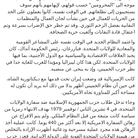
موجه الى "المحرومين" حسب قولهم، لإيهامهم بأنهم سوف
يستجيبون إلى تطلعاتهم. في الوقت نفسه، كانوا يعملون على الحد
من الحريات للعمال في حين نشأت لجان العمال والمنظمات
النقابية بفضل الزخم الثوري. وقد تم حظر حق الإضراب بسرعة وتم
اعتقال قادة النقابات وألغيت حرية الصحافة.
واعتمد النظام الجديد في الوقت نفسه على المشاعر القومية
والمعادية للولايات المتحدة. فبازرغان، رئيس الحكومة آنذاك، كان
يحبذ العلاقات الاقتصادية والسياسية مع الدول الأجنبية، بما فيها
الولايات المتحدة. لكن هذا كان ليبراليا ومؤيدا للغرب للغاية جدا في
نظر حزب الخميني، وإذ به ينحى عن منصبه.
كانت الإمبريالية قد وضعت إيران تحت قدمها مع ديكتاتورية الشاه،
في حين أن نظام الخميني أظهر بدلا من ذلك أنه يريد أن تكون له
مساحة أكبر للمناورة تجاه الأمريكيين.
وجاء تدخل طلاب حزب الجمهورية الإسلامية ضد سفارة الولايات
المتحدة، في 4 تشرين الثاني / نوفمبر 1979 بهدف الانتهاء رمزيا من
سياسة كانت متبعة من قبل النظام الملكي. ولم يتم الافراج عن
رهائن السفارة الامريكية إلا بعد أكثر من 440 يوما. كانت عملية أخذ
الرهائن هذه مجرد عملية مسرحية ودعائية أظهرت الإرادة بالتخلص
من هيمنة الولايات المتحدة القوية على الدولة الإيرانية. فعزز حزب