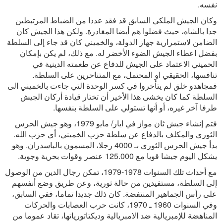
نفسه.
وكان الجيش الملكي السابق قد فقد عددا من الضباط المرتبطين
جدا بالشاه، حيث فضلوا هم أيضا المغادرة. ولكن هذا الجيش كان
الضامن لاستمرارية جهاز الدولة، والخميني كان قد جاء إلى السلطة
بفضل اعطاء الجيش الضوء الأخضر له. مع ذلك، لم يكن بإمكان
الخميني الاعتماد على الجيش للدفاع عن طغمته الدينية في
تنافسها، الحقيقي او المحتمل، مع المتناحرين على السلطة.
فمجاهدو خلق لم يتأخروا في كسر الوحدة التي جاءت بالخميني الى
السلطة كما كان يخشى هذا الأخير أن تختار قيادة أركان الجيش
طرفا آخر غيره، أو أنها تستولي على السلطة بنفسها.
فتم إنشاء جيش ثان مواز في ايار/ مايو 1979، وهو جيش الحرس
الثوري والمكلف بالدفاع عن سلطة حزب الخميني، أي حزب الله.
بدأ جيش الحرس الثوري بـ 4000 رجلا، المسمون بالباسدران. وهو
يشكل اليوم جيشا قويا مع 125.000 عنصر وقوات بحرية وجوية.
مع أحداث تلك السنوات 1978-1979، تمكن رجال الدين من الوصول
إلى السلطة، مستفيدين من حالة ثورية، وعن طريق وضع أنفسهم
على رأس الجماهير المنتفضة. كان ذلك جديدا تماما، ففي السابق،
وفي السنوات 1960 ـ 1970، كانت حرب العصابات والحركات
المناهضة للإمبريالية ضد الامبريالية وديكتاتورياتها، تقاد عموما من