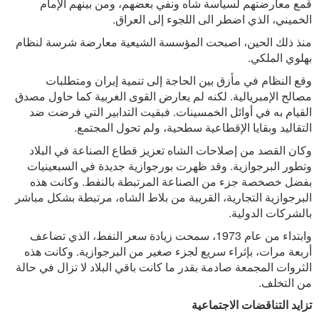
قمع معارضتهم لسياسة شاه ونفي بعضهم، ومن بينهم الإمام
الخميني، الذي اضطر الى اللجوء إلى العراق.
منذ ذلك الحين، اصبحت المؤسسة الشيعية معارضة شرسة لنظام
بهلوي الملكي.
وقع النظام في مأزق بين الحاجة إلى تنمية إيران ومتطلبات
مصالح الإمبريالية. لكنه لم يعارض القوى الغربية كما حاول مصدق
القيام به في أوائل الخمسينات. فبقيت التدابير التي فرضت ضد
التقاليد وبقايا الإقطاعية سطحية، ولم تحول المجتمع.
وكان القصد من إصلاحات الشاه تعزيز قطاع الصناعة في البلاد
وتطور البرجوازية. وقد ظهرت بورجوازية جديدة في السبعينيات
بفضل خصخصة جزء من الصناعة المرتبطة بالنفط. وكانت هذه
البرجوازية التجارية، القريبة من بلاط الشاه، مرتبطة بشكل مباشر
بالشركات الدولية.
وابتداء من عام 1973، سمحت زيادة سعر النفط، الذي تضاعف
أربعة مرات، بإثراء سريع لجزء صغير من البرجوازية. وكانت هذه
الثروات المجمعة صادمة بقدر ما كانت باقي البلاد لا تزال في حالة
من التخلف.
تزايد التناقضات الاجتماعية