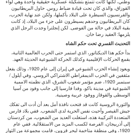
وطني، لكنها كانت تتمتع بتشكيلة عسكرية حقيقية واحدة وهي لواء
القوزاق، والذي كان تحت قيادة ضباط روس. حاول البريطانيون
والفرنسيون السيطرة على البلاد بأكملها، ولكن عند نهاية الحرب،
كان البريطانيون وحدهم يسيطرون على جزء من البلاد، إذ كانت
بقية البلاد في حالة من الفوضى. لكن إنجلترا وجدت الرجل الذي
يلزمها: العقيد رضا خان.
التحديث القسري تحت حكم الشاه
بدأ حكم هذا الديكتاتور، الذي استمر حتى الحرب العالمية الثانية،
بقمع الحركات الإقليمية وكذلك الحركة الشيوعية الحديثة العهد.
ويعود إنشاء الحزب الشيوعي في إيران إلى عام 1920، وذلك بفعل
مثقفين في الحزب الديمقراطي الاشتراكي الروسي. وفي أيلول /
سبتمبر 1920، ضم مؤتمر شعوب الشرق، الذي نظمته الاممية
الشيوعية في مدينة باكو، وفدا فارسيا إلى جانب وفود من آسيا
الوسطى والقوقاز ووفود عربية وصينية.
والثورة الروسية كانت قد فتحت نافذة أمل بعد أن أدت الى تفكك
جيش القيصر وأحيت نفس الحرية لدى الشعوب. ففي بلاد فارس
المتعددة التركيبة هذه، استغلت العديد من الشعوب، من كردستان
إلى أذربيجان، الفرصة لكسب المزيد من الاستقلالية. ففي عام
1920، وفي منطقة متاخمة لبحر قزوين، قامت مجموعة من الثوار