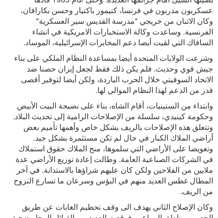
عسكريون مدربون في فرنسا، كتيمور باكتيار وحسن بكارافان،
وكان الاثنان من خريجي "مدرسة القديس سير العسكرية"
الفرنسية. وساعدت وكالة الاستخبارات الامريكية في انشاء
السافاك التي لقيت أيضا دعم المخابرات الإسرائيلية، الموساد.
وشرعت الولايات المتحدة أيضا بمساعدة النظام الملكي على بناء
جيش قوي وحديث. فلم يكن ذلك فقط لجعل إيران حصنا ضد
الاتحاد السوفيتي خلال الحرب الباردة، ولكن أيضا لتوفير أقصى
قدر من الدعم لهذا النظام الموالي لها.
وابتداء من الستينيات، أقام الشاه، بناء على نصيحة البيت الأبيض
وحكومة كينيدي، سلسلة من الإصلاحات الرامية إلى تحديث البلاد.
وتتعلق هذه الإصلاحات بالريف بشكل خاص وأهمها تأميم بعض
أراضي الملاك الكبار في حال لم تكن مستثمرة بشكل جيد.
وتعويضا على الأراضي التي سلموها، منح الملاك حقوق استملاك
في الشركات الصناعية العامة. وطالت إعادة توزيع الأراضي عدة
ملايين من الفلاحين ولكن كان عليهم شراؤها بالاستدانة. في آخر
المطال غطس العديد منهم في البؤس وسرعان ما تسارع النزوح
من الريف.
وكان الإصلاح الثاني يهدف الى وقف تحطيم الغابات عن طريق
الحد من مناطق المراعي. فوقعت العديد من القبائل الرحل ضحية