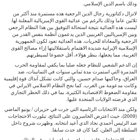
وذلك باسم الدين الإسلامي.
لاتزال دكتاتورية رجال الدين الرجعية هذه مستمرة منذ أكثر من
ثلاثين عاما وذلك بالرغم من عدائية القوى الإمبريالية المعلنة لها.
ليست هذه العدائية نتيجة استحالة التوفيق بين هذا النظام الرجعي
وبين الإمبرياليين الغربيين الذين يدعمون أنظمة بنفس القدر من
الرجعية والمعاداة للحريات. هذه العدائية تعود لكون الجمهورية
الإسلامية الإيرانية شديدة الاهتمام باستقلاليتها إزاء مصالح القوى
الغربية، مما يجعلها، بنظر هؤلاء، أقل خضوعا لسيطرتهم.
إن الدعم الشعبي للنظام جعله صلبا بما يكفي لمقاومة الحرب
المدمرة التي استمرت مدة ثماني سنوات في الثمانينات، ضد
العراق، وحاكمها صدام حسين، والتي كانت تشكل آنذاك قوة إقليمية
وكانت مدعومة من الغرب. كما نجح النظام الاسلامي الايراني في
مقاومة الضغوط الاقتصادية الكثيرة، بما في ذلك الحظر التجاري
الذي فرضته الولايات المتحدة عليها.
ولكن منذ الانتخابات الرئاسية التي جرت في حزيران / يونيو الماضي
(2009)، حيث اعترض الخاسرون على النتائج، تبلورت الاحتجاجات
ضد الرئيس أحمدي نجاد الذي أعيد انتخابه. وظهرت شروخ داخل
السلطة إلى العلن، كما كان قد حدث سابقا.
وتضم الاحتجاجات قادة ووزراء ورؤساء سابقين في النظام،