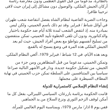
بالطائرة، مدعوما من قبل القوى العظمى ودون معارضة رئاسة
أركان الجيش الملكي، والوصول دون مشاكل إلى إيران حيث لاقى
ترحيبا ظافرا.
وجاءت الضربة القاضية لنظام الشاه بفضل انتفاضة شعب طهران
في أوائل شباط / فبراير. وقد تم ذلك باسم الخميني، ولكن ليس
بمبادرة منه. إذ انتفض الشعب لمدة ثلاثة أيام ضد حكومة باختيار
والدكتاتورية. ودون أن تلقى الخطوة تأييد الخميني، تمكن منتفضون
من تسليح أنفسهم بتواطؤ مع بعض أفراد الجيش، حيث لم يعد
الجيش الملكي هذه المرة في وضع يسمح له بالقمع.
وبعد هذه الأيام، في 12 شباط / فبراير 1979، ألغي النظام الملكي.
وتمكن الخميني، مدعوما من قبل المتظاهرين ومن جزء من
الجيش، من تشكيل حكومة جديدة. ودار في الأشهر التالية صراعا
سياسيا بين المتنافسين على السلطة تمكن حزب الخميني في نهاية
المطاف السيطرة على مجملها.
إنشاء النظام الإسلامي كاستمرارية للدولة
قامت الحكومة برئاسة بازرغان، السياسي الليبرالي، بفعل كل ما
أمكن لوقف الزخم الثوري ونزع السلاح من يد الجماهير.
ففي يوم 8 اذار/ مارس 1979، وبمناسبة اليوم العالمي للمرأة،