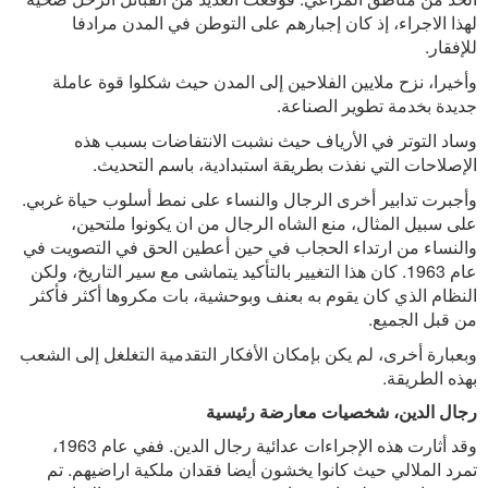
لهذا الاجراء، إذ كان إجبارهم على التوطن في المدن مرادفا
للإفقار.
وأخيرا، نزح ملايين الفلاحين إلى المدن حيث شكلوا قوة عاملة
جديدة بخدمة تطوير الصناعة.
وساد التوتر في الأرياف حيث نشبت الانتفاضات بسبب هذه
الإصلاحات التي نفذت بطريقة استبدادية، باسم التحديث.
وأجبرت تدابير أخرى الرجال والنساء على نمط أسلوب حياة غربي.
على سبيل المثال، منع الشاه الرجال من ان يكونوا ملتحين،
والنساء من ارتداء الحجاب في حين أعطين الحق في التصويت في
عام 1963. كان هذا التغيير بالتأكيد يتماشى مع سير التاريخ، ولكن
النظام الذي كان يقوم به بعنف وبوحشية، بات مكروها أكثر فأكثر
من قبل الجميع.
وبعبارة أخرى، لم يكن بإمكان الأفكار التقدمية التغلغل إلى الشعب
بهذه الطريقة.
رجال الدين، شخصيات معارضة رئيسية
وقد أثارت هذه الإجراءات عدائية رجال الدين. ففي عام 1963،
تمرد الملالي حيث كانوا يخشون أيضا فقدان ملكية اراضيهم. تم