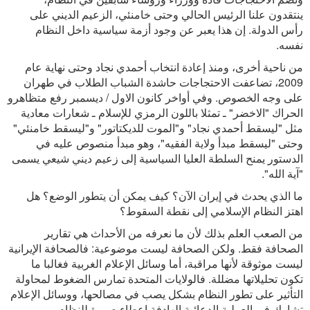
ينتقدون علنا الرئيس الحالي وحتى خامنئي، الزعيم الديني على
رأس الدولة. إن هذا يعبر عن وجود أزمة سياسية داخل النظام
نفسه.
من ناحية أخرى، ومنذ إعادة انتخاب أحمدي نجاد وحتى نهاية عام
2009، تضاعفت الاحتجاجات حاشدة الشباب الطلاب في طهران
على وجه الخصوص. وفي أواخر كانون الاول / ديسمبر رفع متظاهرو
الحراك "الاخضر" ـ تمثلا باللون الرمزي للإسلام ـ شعارات معادية
مثل "ليسقط أحمدي نجاد" و"الموت للديكتاتور" و"ليسقط خامنئي"
وحتى "ليسقط مبدأ ولاية الفقيه"، وهو مبدأ منصوص عليه في
الدستور يمنح السلطة العليا السياسية إلى زعيم ديني شيعي يسمى
"آية الله".
ما الذي يحدث في إيران الآن؟ كيف يمكن أن يتطور الوضع؟ هل
اهتز النظام الإسلامي إلى نقطة السقوط؟
من الصعب العلم بذلك لأن ما نعرفه من الأحداث هي تقارير
الصحافة فقط. ولكن الصحافة ليست موضوعية: فالصحافة الإيرانية
ليست موثوقة لأنها مراقبة، أما وسائل الإعلام الغربية فغالبا ما
تكون تحليلاتها مضللة. فالولايات المتحدة تمارس الضغوط لمحاولة
التأثير على تطور النظام بشكل يصب في مصالحها، ووسائل الإعلام
تشارك في العملية الدعائية الهادفة إعطاء صورة للنظام