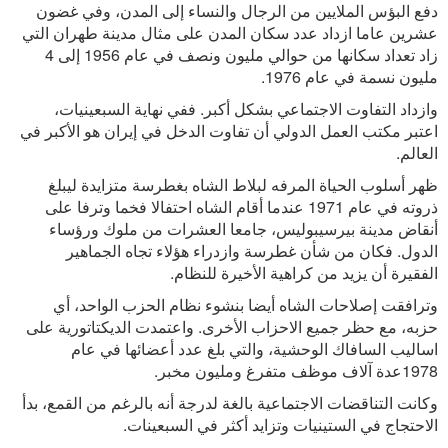
دفع البؤس الملايين من الرجال والنساء إلى المدن، وفي غضون
عشرين عاما ازداد عدد سكان المدن على مثال مدينة طهران التي
زاد تعداد سكانها من حوالي مليون ونصف في عام 1956 إلى 4
مليون نسمة في عام 1976.
وازداد التفاوت الاجتماعي بشكل أكبر. ففي نهاية السبعينيات،
اعتبر مكتب العمل الدولي أن تفاوت الدخل في إيران هو الأكبر في
العالم.
ظهر أسلوب الحياة المرفه لبلاط الشاه بغطرسة متزايدة ليبلغ
ذروته في عام 1971 عندما أقام الشاه احتفالا فخما وترفا على
أنقاض مدينة بيرسيبوليس، جامعا العشرات من ملوك ورؤساء
الدول. فكان من شأن غطرسة وازدراء هؤلاء تجاه الجماهير
الفقيرة أن يزيد من كراهية الأخيرة للنظام.
وترافقت إصلاحات الشاه أيضا بنشوء نظام الحزب الواحد، أي
حزبه، مع حظر جميع الاحزاب الأخرى. واعتمدت الديكتاتورية على
اساليب السافاك الوحشية، والتي بلغ عدد أعضائها في عام
1978عدة آلاف موظف متفرغ ومليون مخبر.
وكانت التناقضات الاجتماعية بالغة لدرجة أنه بالرغم من القمع، بدأ
الاحتجاج في الستينيات وتزايد أكثر في السبعينات.