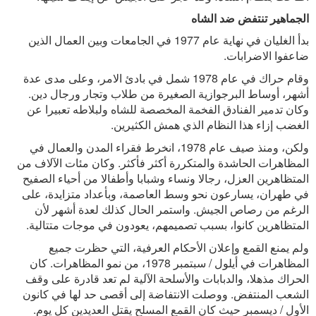
الجماهير تنتفض ضد الشاه
بدأ الغليان في نهاية عام 1977 في الجامعات وبين العمال الذين
ضاعفوا الاضرابات.
وقام حراك في عام 1978 شمل في بادئ الامر، وعلى مدى عدة
أشهر، أوساط البرجوازية الصغيرة من طلاب وتجار ورجال دين.
وكان تدمير الفنادق الفخمة المخصصة للشاه ولبلاطه تعبيرا عن
الغضب إزاء هذا النظام الذي همش الكثيرين.
ولكن، ومنذ صيف عام 1978، انخرط فقراء المدن والعمال في
المظاهرات الحاشدة والمتكررة أكثر فأكثر. وكان مئات الآلاف من
المتظاهرين العزل، رجالا ونساء وشبابا وأطفالا من أحياء الصفيح
في طهران، يسارعون نحو وسط العاصمة، وبأعداد متزايدة، على
الرغم من رصاص الجيش. واستمر الحال كذلك لعدة أشهر لأن
المتظاهرين كانوا، بسبب تصميمهم، يعودون في موجات متتالية.
ولم يمنع القمع وإعلان الأحكام العرفية، التي حظرت جميع
المظاهرات في أيلول / سبتمبر 1978، من نمو المظاهرات. كان
الحراك مذهلا، والدبابات والأسلحة الآلية لم تعد قادرة على وقف
الشعب المنتفض. ووصلت الانتفاضة إلى أقصى حد لها في كانون
الأول / ديسمبر حيث كان القمع المسلح يقتل العديدين كل يوم.