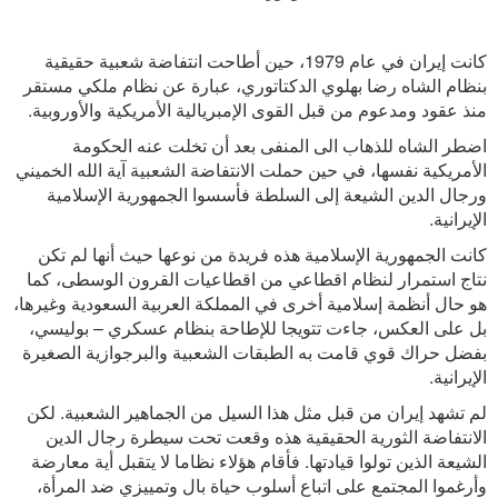
كانت إيران في عام 1979، حين أطاحت انتفاضة شعبية حقيقية
بنظام الشاه رضا بهلوي الدكتاتوري، عبارة عن نظام ملكي مستقر
منذ عقود ومدعوم من قبل القوى الإمبريالية الأمريكية والأوروبية.
اضطر الشاه للذهاب الى المنفى بعد أن تخلت عنه الحكومة
الأمريكية نفسها، في حين حملت الانتفاضة الشعبية آية الله الخميني
ورجال الدين الشيعة إلى السلطة فأسسوا الجمهورية الإسلامية
الإيرانية.
كانت الجمهورية الإسلامية هذه فريدة من نوعها حيث أنها لم تكن
نتاج استمرار لنظام اقطاعي من اقطاعيات القرون الوسطى، كما
هو حال أنظمة إسلامية أخرى في المملكة العربية السعودية وغيرها،
بل على العكس، جاءت تتويجا للإطاحة بنظام عسكري – بوليسي،
بفضل حراك قوي قامت به الطبقات الشعبية والبرجوازية الصغيرة
الإيرانية.
لم تشهد إيران من قبل مثل هذا السيل من الجماهير الشعبية. لكن
الانتفاضة الثورية الحقيقية هذه وقعت تحت سيطرة رجال الدين
الشيعة الذين تولوا قيادتها. فأقام هؤلاء نظاما لا يتقبل أية معارضة
وأرغموا المجتمع على اتباع أسلوب حياة بال وتمييزي ضد المرأة،