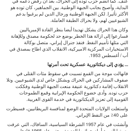
عنف. كما انضم حزب توده إلى الحراك، بعد أن رفض دعمه في
البداية، وأصبح بجانب الجبهة الوطنية. بين الجماهير، كان توده هو
الأكثر تأثيرا. لكن الجبهة الوطنية ورجال الدين لم يرغبوا بدعم
الشيوعيين لهم، ولا بحراك الطبقة العاملة.
وكان هذا الحراك يشكل تهديدا أيضا بنظر القادة الإمبرياليين
فسارعوا إلى ازالة هذا الخطر بوضع حد لحكومة مصدق وللإهانة
التي مثلها تأميم النفط. فنفذ جنرال إيراني، متصل بوكالة
الاستخبارات المركزية الاميركية، الانقلاب الذي اطاح بمصدق في
أب / أغسطس 1953.
... يؤدي إلى ديكتاتورية عسكرية تحت أمرتها
فانهالت موجة من القمع تسببت في سقوط مئات القتلى في
صفوف المشاركين في الحراك وبشكل خاص لدى الشيوعيين. وتلا
الانقلاب إقامة دكتاتورية عنيفة منعت الجبهة الوطنية وفككت
حزب توده. وأدى خضوع الحكومة الإيرانية وقمع الطموحات
القومية إلى تعزيز الديكتاتورية في خدمة القوى الغربية.
واستغلت الولايات المتحدة الوضع لمنافسة البريطانيين، فسيطرت
على 40٪ من النفط الإيراني.
وأنشئت في عام 1957 الشرطة السياسية، السافاك، التي عرفت
بصيتها السيئ أمام جرائمها العديدة. وحتى عام 1965 قادها