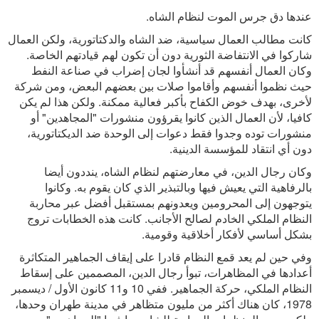
عندها دق جرس الموت لنظام الشاه.
كانت مطالب العمال سياسية، ضد الشاه والدكتاتورية، ولكن العمال
شاركوا في الانتفاضة الثورية دون أن تكون لهم قيادتهم الخاصة.
وكان العمال أنفسهم قد أنشأوا لجان إضراب في صناعة النفط
حيث نظموا أنفسهم وأقاموا صلات بين بعضهم البعض، ومن شركة
لأخرى، بهدف خوض الكفاح بأكبر فعالية ممكنة. ولكن هذا لم يكن
كافيا، لأن العمال الذين كانوا يقرؤون منشورات "المجاهدين" أو
منشورات توده وجدوا فقط دعوات إلى الوحدة ضد الديكتاتورية،
دون أي انتقاد للمؤسسة الدينية.
وكان رجال الدين، في معارضتهم لنظام الشاه، ينددون أيضا
بالرفاهية التي يعيش فيها وبالتبذير الذي كان يقوم به. وكانوا
يتوجهون إلى المحرومين ويعدونهم بمستقبل أفضل عبر محاربة
النظام الملكي الخادم لصالح الأجانب. كانت هذه الخطابات تروج
بشكل أساسي لأفكار أخلاقية وقومية.
وفي حين لم يعد قمع النظام قادرا على إيقاف الجماهير المتكاثرة
أعدادها في المظاهرات، تبوأ رجال الدين، المصممين على إسقاط
النظام الملكي، حركة الجماهير. ففي 10 و11 كانون الأول / ديسمبر
1978، كان هناك أكثر من مليون متظاهر في مدينة طهران وحدها،