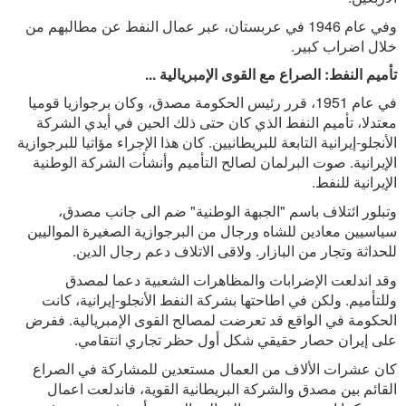
وفي عام 1946 في عربستان، عبر عمال النفط عن مطالبهم من
خلال اضراب كبير.
تأميم النفط: الصراع مع القوى الإمبريالية ...
في عام 1951، قرر رئيس الحكومة مصدق، وكان برجوازيا قوميا
معتدلا، تأميم النفط الذي كان حتى ذلك الحين في أيدي الشركة
الأنجلو-إيرانية التابعة للبريطانيين. كان هذا الإجراء مؤاتيا للبرجوازية
الإيرانية. صوت البرلمان لصالح التأميم وأنشأت الشركة الوطنية
الإيرانية للنفط.
وتبلور ائتلاف باسم "الجبهة الوطنية" ضم الى جانب مصدق،
سياسيين معادين للشاه ورجال من البرجوازية الصغيرة المواليين
للحداثة وتجار من البازار. ولاقى الاتلاف دعم رجال الدين.
وقد اندلعت الإضرابات والمظاهرات الشعبية دعما لمصدق
وللتأميم. ولكن في اطاحتها بشركة النفط الأنجلو-إيرانية، كانت
الحكومة في الواقع قد تعرضت لمصالح القوى الإمبريالية. ففرض
على إيران حصار حقيقي شكل أول حظر تجاري انتقامي.
كان عشرات الألاف من العمال مستعدين للمشاركة في الصراع
القائم بين مصدق والشركة البريطانية القوية، فاندلعت اعمال