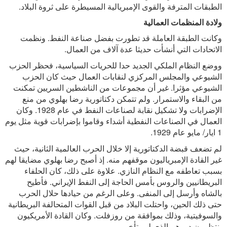
الطبقات المترفة والقوى الإمبريالية المسيطرة على ثروة البلاد.
ولادة المنظمات العمالية
وكانت الطبقة العاملة قد تطورت بفضل صناعة النفط. ونظمت
الاتحادات التي أنشأت حديثا عدة آلاف من العمال.
ووضع النظام الملكي الجديد حدا للحريات السياسية، فحظر الحزب
الشيوعي والمجلس المركزي لنقابات العمال حيث كان الحزب
الشيوعي مؤثرا. غير أن مجموعات من الناشطين السريين تمكنت
من البقاء والاستمرار. ولم تتمكن دكتاتورية رضا بهلوي من منع
الإضرابات ولا تشكيل نقابة لصناعات النفط في عام 1928. وكان
العمال في الصناعات النفطية أشداء وقاموا بإضرابات قوية مثل يوم
1 ايار/ مايو عام 1929.
لم تضعف قبضة الدكتاتورية إلا خلال الحرب العالمية الثانية، حيث
غير القادة الإمبرياليون موقفهم منه. إذ أصبح رضا بهلوي مضايقا لهم
بسبب تعاطفه مع النظام النازي. علاوة على ذلك، كان الحلفاء
البريطانيين والروس بأمس الحاجة إلى النفط الإيراني. فأطيح
بالشاه وأرسل إلى المنفى. وعلى الرغم من حيادها حلال الحرب
حتى ذلك الحين، واحتلت البلاد من قبل القوات المتحالفة البريطانية
والسوفيتية، وذلك بموافقة من روزفلت. وكان القادة الأمريكيون
ينتظرون دورهم الذي لم يتأخر.