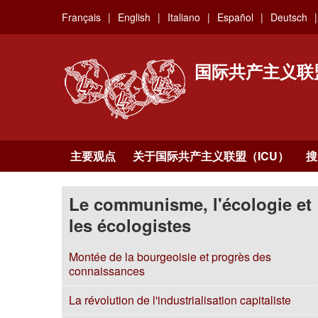
Skip
Français
English
Italiano
Español
Deutsch
to
main
content
国际共产主义联
主要观点
关于国际共产主义联盟（ICU）
搜
Le communisme, l'écologie et
les écologistes
Montée de la bourgeoisie et progrès des
connaissances
La révolution de l'industrialisation capitaliste