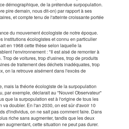
ance démographique, de la prétendue surpopulation.
core pire demain, nous dit-on) par rapport à ses
ires, et compte tenu de l'atteinte croissante portée
issance du mouvement écologiste de notre époque.
 institutions écologistes et connu en particulier
it en 1968 cette thèse selon laquelle la
blent l'environnement : "Il est aisé de remonter à
 Trop de voitures, trop d'usines, trop de produits
usines de traitement des déchets inadéquates, trop
x, on la retrouve aisément dans l'excès de
, mais la théorie écologiste de la surpopulation
, par exemple, déclarait au "Nouvel Observateur"
s que la surpopulation est à l'origine de tous les
 va doubler. En l'an 2030, on est sûr d'avoir 10
ards d'individus, on ne sait pas comment faire. Dans
plus riche sans augmenter, tandis que les deux
en augmentant, cette situation ne peut pas durer.