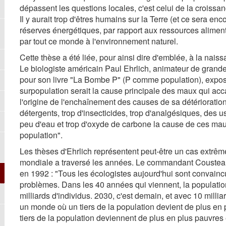
dépassent les questions locales, c'est celui de la croiss
Il y aurait trop d'êtres humains sur la Terre (et ce sera en
réserves énergétiques, par rapport aux ressources alimenta
par tout ce monde à l'environnement naturel.
Cette thèse a été liée, pour ainsi dire d'emblée, à la na
Le biologiste américain Paul Ehrlich, animateur de grandes
pour son livre "La Bombe P" (P comme population), exposa
surpopulation serait la cause principale des maux qui acca
l'origine de l'enchaînement des causes de sa détérioration.
détergents, trop d'insecticides, trop d'analgésiques, des 
peu d'eau et trop d'oxyde de carbone la cause de ces mau
population".
Les thèses d'Ehrlich représentent peut-être un cas extrême
mondiale a traversé les années. Le commandant Cousteau
en 1992 : "Tous les écologistes aujourd'hui sont convaincu
problèmes. Dans les 40 années qui viennent, la population
milliards d'individus. 2030, c'est demain, et avec 10 milli
un monde où un tiers de la population devient de plus en 
tiers de la population deviennent de plus en plus pauvres 