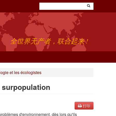
全世界无产者，联合起来 !
gie et les écologistes
a surpopulation
打印
 problèmes d'environnement, dès lors qu'ils