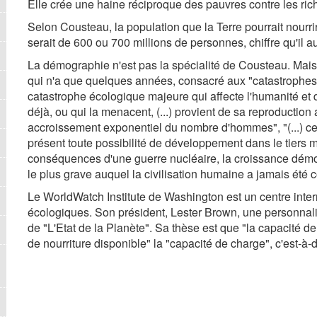
Elle crée une haine réciproque des pauvres contre les ric
Selon Cousteau, la population que la Terre pourrait nourr
serait de 600 ou 700 millions de personnes, chiffre qu'il 
La démographie n'est pas la spécialité de Cousteau. Mais 
qui n'a que quelques années, consacré aux "catastrophes é
catastrophe écologique majeure qui affecte l'humanité et 
déjà, ou qui la menacent, (...) provient de sa reproducti
accroissement exponentiel du nombre d'hommes", "(...) 
présent toute possibilité de développement dans le tiers 
conséquences d'une guerre nucléaire, la croissance dém
le plus grave auquel la civilisation humaine a jamais été c
Le WorldWatch Institute de Washington est un centre int
écologiques. Son président, Lester Brown, une personnalit
de "L'Etat de la Planète". Sa thèse est que "la capacité de
de nourriture disponible" la "capacité de charge", c'est-à-