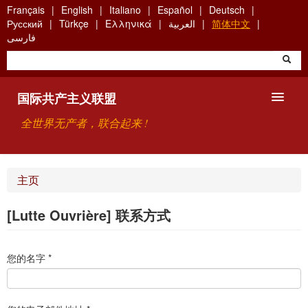
Skip
Français
English
Italiano
Español
Deutsch
to
Русский
Türkçe
Ελληνικά
العربية
简体中文
main
فارسی
content
国际共产主义联盟
全世界无产者，联合起来 !
主要观点
主页
关于国际共产主义联盟（ICU）
[Lutte Ouvrière] 联系方式
搜索
您的名字
*
联系方式