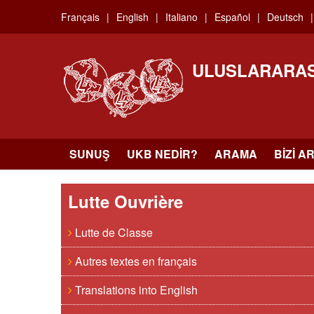
Skip
Français
English
Italiano
Español
Deutsch
to
main
content
ULUSLARARAS
SUNUŞ
UKB NEDIR?
ARAMA
BIZI A
Lutte Ouvrière
Lutte de Classe
Autres textes en français
Translations into English