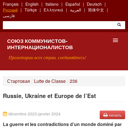
Skip
Français
English
Italiano
Español
Deutsch
to
Русский
Türkçe
Ελληνικά
العربية
简体中文
main
فارسی
content
СОЮЗ КОММУНИСТОВ-
ИНТЕРНАЦИОНАЛИСТОВ
Пролетарии всех стран, соединяйтесь!
ГЛАВНАЯ
Стартовая
/
Lutte de Classe
/
236
ЧТО ТАКОЕ СКИ?
Russie, Ukraine et Europe de l’Est
ПОИСК
КОНТАКТЫ
décembre 2023-janvier 2024
печать
La guerre et les contradictions d’un monde dominé par