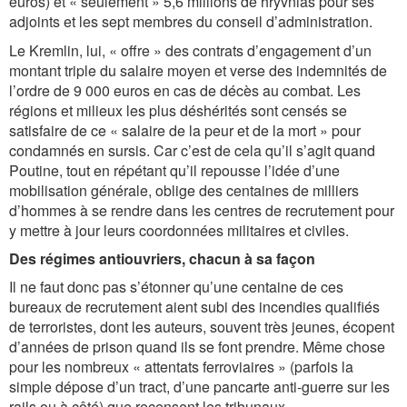
euros) et « seulement » 5,6 millions de hryvnias pour ses
adjoints et les sept membres du conseil d’administration.
Le Kremlin, lui, « offre » des contrats d’engagement d’un
montant triple du salaire moyen et verse des indemnités de
l’ordre de 9 000 euros en cas de décès au combat. Les
régions et milieux les plus déshérités sont censés se
satisfaire de ce « salaire de la peur et de la mort » pour
condamnés en sursis. Car c’est de cela qu’il s’agit quand
Poutine, tout en répétant qu’il repousse l’idée d’une
mobilisation générale, oblige des centaines de milliers
d’hommes à se rendre dans les centres de recrutement pour
y mettre à jour leurs coordonnées militaires et civiles.
Des régimes antiouvriers, chacun à sa façon
Il ne faut donc pas s’étonner qu’une centaine de ces
bureaux de recrutement aient subi des incendies qualifiés
de terroristes, dont les auteurs, souvent très jeunes, écopent
d’années de prison quand ils se font prendre. Même chose
pour les nombreux « attentats ferroviaires » (parfois la
simple dépose d’un tract, d’une pancarte anti-guerre sur les
rails ou à côté) que recensent les tribunaux.