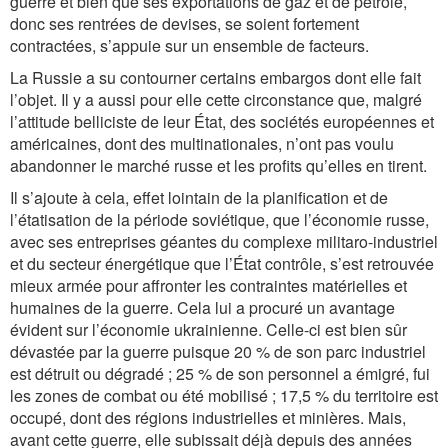
guerre et bien que ses exportations de gaz et de pétrole,
donc ses rentrées de devises, se soient fortement
contractées, s’appuie sur un ensemble de facteurs.
La Russie a su contourner certains embargos dont elle fait
l’objet. Il y a aussi pour elle cette circonstance que, malgré
l’attitude belliciste de leur État, des sociétés européennes et
américaines, dont des multinationales, n’ont pas voulu
abandonner le marché russe et les profits qu’elles en tirent.
Il s’ajoute à cela, effet lointain de la planification et de
l’étatisation de la période soviétique, que l’économie russe,
avec ses entreprises géantes du complexe militaro-industriel
et du secteur énergétique que l’État contrôle, s’est retrouvée
mieux armée pour affronter les contraintes matérielles et
humaines de la guerre. Cela lui a procuré un avantage
évident sur l’économie ukrainienne. Celle-ci est bien sûr
dévastée par la guerre puisque 20 % de son parc industriel
est détruit ou dégradé ; 25 % de son personnel a émigré, fui
les zones de combat ou été mobilisé ; 17,5 % du territoire est
occupé, dont des régions industrielles et minières. Mais,
avant cette guerre, elle subissait déjà depuis des années