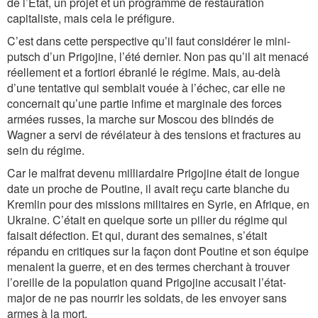
de l’État, un projet et un programme de restauration
capitaliste, mais cela le préfigure.
C’est dans cette perspective qu’il faut considérer le mini-
putsch d’un Prigojine, l’été dernier. Non pas qu’il ait menacé
réellement et a fortiori ébranlé le régime. Mais, au-delà
d’une tentative qui semblait vouée à l’échec, car elle ne
concernait qu’une partie infime et marginale des forces
armées russes, la marche sur Moscou des blindés de
Wagner a servi de révélateur à des tensions et fractures au
sein du régime.
Car le malfrat devenu milliardaire Prigojine était de longue
date un proche de Poutine, il avait reçu carte blanche du
Kremlin pour des missions militaires en Syrie, en Afrique, en
Ukraine. C’était en quelque sorte un pilier du régime qui
faisait défection. Et qui, durant des semaines, s’était
répandu en critiques sur la façon dont Poutine et son équipe
menaient la guerre, et en des termes cherchant à trouver
l’oreille de la population quand Prigojine accusait l’état-
major de ne pas nourrir les soldats, de les envoyer sans
armes à la mort.