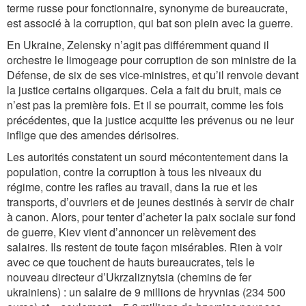
terme russe pour fonctionnaire, synonyme de bureaucrate,
est associé à la corruption, qui bat son plein avec la guerre.
En Ukraine, Zelensky n’agit pas différemment quand il
orchestre le limogeage pour corruption de son ministre de la
Défense, de six de ses vice-ministres, et qu’il renvoie devant
la justice certains oligarques. Cela a fait du bruit, mais ce
n’est pas la première fois. Et il se pourrait, comme les fois
précédentes, que la justice acquitte les prévenus ou ne leur
inflige que des amendes dérisoires.
Les autorités constatent un sourd mécontentement dans la
population, contre la corruption à tous les niveaux du
régime, contre les rafles au travail, dans la rue et les
transports, d’ouvriers et de jeunes destinés à servir de chair
à canon. Alors, pour tenter d’acheter la paix sociale sur fond
de guerre, Kiev vient d’annoncer un relèvement des
salaires. Ils restent de toute façon misérables. Rien à voir
avec ce que touchent de hauts bureaucrates, tels le
nouveau directeur d’Ukrzaliznytsia (chemins de fer
ukrainiens) : un salaire de 9 millions de hryvnias (234 500