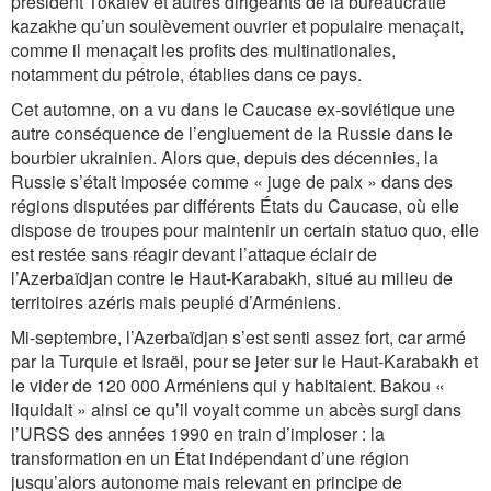
président Tokaïev et autres dirigeants de la bureaucratie
kazakhe qu’un soulèvement ouvrier et populaire menaçait,
comme il menaçait les profits des multinationales,
notamment du pétrole, établies dans ce pays.
Cet automne, on a vu dans le Caucase ex-soviétique une
autre conséquence de l’engluement de la Russie dans le
bourbier ukrainien. Alors que, depuis des décennies, la
Russie s’était imposée comme « juge de paix » dans des
régions disputées par différents États du Caucase, où elle
dispose de troupes pour maintenir un certain statuo quo, elle
est restée sans réagir devant l’attaque éclair de
l’Azerbaïdjan contre le Haut-Karabakh, situé au milieu de
territoires azéris mais peuplé d’Arméniens.
Mi-septembre, l’Azerbaïdjan s’est senti assez fort, car armé
par la Turquie et Israël, pour se jeter sur le Haut-Karabakh et
le vider de 120 000 Arméniens qui y habitaient. Bakou «
liquidait » ainsi ce qu’il voyait comme un abcès surgi dans
l’URSS des années 1990 en train d’imploser : la
transformation en un État indépendant d’une région
jusqu’alors autonome mais relevant en principe de