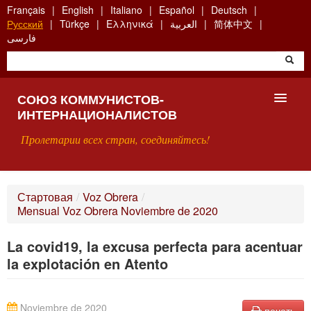
Skip
Français
English
Italiano
Español
Deutsch
to
Русский
Türkçe
Ελληνικά
العربية
简体中文
main
فارسی
content
СОЮЗ КОММУНИСТОВ-
ИНТЕРНАЦИОНАЛИСТОВ
Пролетарии всех стран, соединяйтесь!
ГЛАВНАЯ
Стартовая
/
Voz Obrera
/
Mensual Voz Obrera Noviembre de 2020
ЧТО ТАКОЕ СКИ?
La covid19, la excusa perfecta para acentuar
ПОИСК
la explotación en Atento
КОНТАКТЫ
Noviembre de 2020
печать