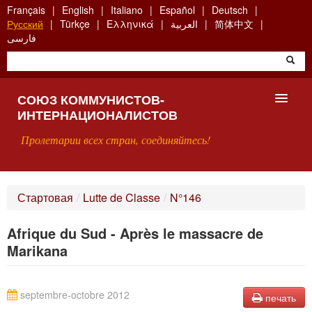
Skip
Français
English
Italiano
Español
Deutsch
to
Русский
Türkçe
Ελληνικά
العربية
简体中文
main
فارسی
content
СОЮЗ КОММУНИСТОВ-
ИНТЕРНАЦИОНАЛИСТОВ
Пролетарии всех стран, соединяйтесь!
ГЛАВНАЯ
Стартовая
/
Lutte de Classe
/
N°146
ЧТО ТАКОЕ СКИ?
Afrique du Sud - Après le massacre de
ПОИСК
Marikana
КОНТАКТЫ
septembre-octobre 2012
печать