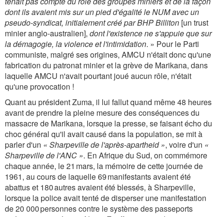
tenait pas compte du rôle des groupes miniers et de la façon
dont ils avaient mis sur un pied d'égalité le NUM avec un
pseudo-syndicat, initialement créé par BHP Billiton
[un trust
minier anglo-australien],
dont l'existence ne s'appuie que sur
la démagogie, la violence et l'intimidation
. » Pour le Parti
communiste, malgré ses origines, AMCU n'était donc qu'une
fabrication du patronat minier et la grève de Marikana, dans
laquelle AMCU n'avait pourtant joué aucun rôle, n'était
qu'une provocation !
Quant au président Zuma, il lui fallut quand même 48 heures
avant de prendre la pleine mesure des conséquences du
massacre de Marikana, lorsque la presse, se faisant écho du
choc général qu'il avait causé dans la population, se mit à
parler d'un
« Sharpeville de l'après-apartheid »
, voire d'un
«
Sharpeville de l'ANC »
. En Afrique du Sud, on commémore
chaque année, le 21 mars, la mémoire de cette journée de
1961, au cours de laquelle 69 manifestants avaient été
abattus et 180 autres avaient été blessés, à Sharpeville,
lorsque la police avait tenté de disperser une manifestation
de 20 000 personnes contre le système des passeports