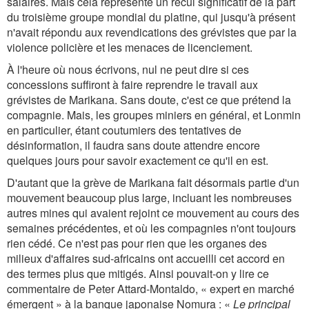
salaires. Mais cela représente un recul significatif de la part
du troisième groupe mondial du platine, qui jusqu'à présent
n'avait répondu aux revendications des grévistes que par la
violence policière et les menaces de licenciement.
À l'heure où nous écrivons, nul ne peut dire si ces
concessions suffiront à faire reprendre le travail aux
grévistes de Marikana. Sans doute, c'est ce que prétend la
compagnie. Mais, les groupes miniers en général, et Lonmin
en particulier, étant coutumiers des tentatives de
désinformation, il faudra sans doute attendre encore
quelques jours pour savoir exactement ce qu'il en est.
D'autant que la grève de Marikana fait désormais partie d'un
mouvement beaucoup plus large, incluant les nombreuses
autres mines qui avaient rejoint ce mouvement au cours des
semaines précédentes, et où les compagnies n'ont toujours
rien cédé. Ce n'est pas pour rien que les organes des
milieux d'affaires sud-africains ont accueilli cet accord en
des termes plus que mitigés. Ainsi pouvait-on y lire ce
commentaire de Peter Attard-Montaldo, « expert en marché
émergent » à la banque japonaise Nomura : «
Le principal