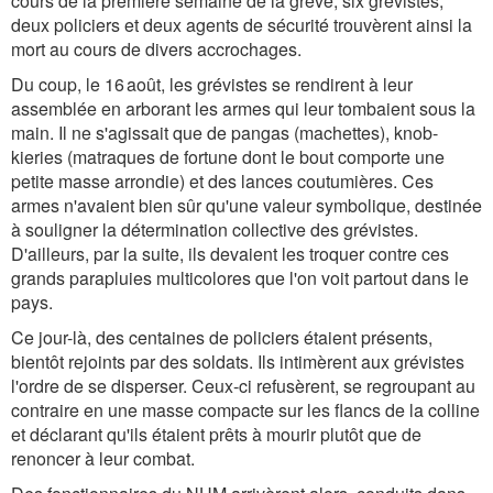
cours de la première semaine de la grève, six grévistes,
deux policiers et deux agents de sécurité trouvèrent ainsi la
mort au cours de divers accrochages.
Du coup, le 16 août, les grévistes se rendirent à leur
assemblée en arborant les armes qui leur tombaient sous la
main. Il ne s'agissait que de pangas (machettes), knob-
kieries (matraques de fortune dont le bout comporte une
petite masse arrondie) et des lances coutumières. Ces
armes n'avaient bien sûr qu'une valeur symbolique, destinée
à souligner la détermination collective des grévistes.
D'ailleurs, par la suite, ils devaient les troquer contre ces
grands parapluies multicolores que l'on voit partout dans le
pays.
Ce jour-là, des centaines de policiers étaient présents,
bientôt rejoints par des soldats. Ils intimèrent aux grévistes
l'ordre de se disperser. Ceux-ci refusèrent, se regroupant au
contraire en une masse compacte sur les flancs de la colline
et déclarant qu'ils étaient prêts à mourir plutôt que de
renoncer à leur combat.