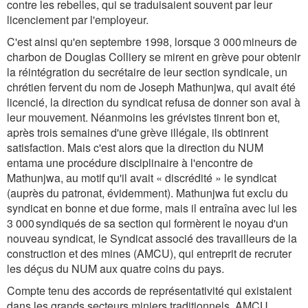
contre les rebelles, qui se traduisaient souvent par leur
licenciement par l'employeur.
C'est ainsi qu'en septembre 1998, lorsque 3 000 mineurs de
charbon de Douglas Colliery se mirent en grève pour obtenir
la réintégration du secrétaire de leur section syndicale, un
chrétien fervent du nom de Joseph Mathunjwa, qui avait été
licencié, la direction du syndicat refusa de donner son aval à
leur mouvement. Néanmoins les grévistes tinrent bon et,
après trois semaines d'une grève illégale, ils obtinrent
satisfaction. Mais c'est alors que la direction du NUM
entama une procédure disciplinaire à l'encontre de
Mathunjwa, au motif qu'il avait « discrédité » le syndicat
(auprès du patronat, évidemment). Mathunjwa fut exclu du
syndicat en bonne et due forme, mais il entraîna avec lui les
3 000 syndiqués de sa section qui formèrent le noyau d'un
nouveau syndicat, le Syndicat associé des travailleurs de la
construction et des mines (AMCU), qui entreprit de recruter
les déçus du NUM aux quatre coins du pays.
Compte tenu des accords de représentativité qui existaient
dans les grands secteurs miniers traditionnels, AMCU