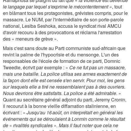
Ramaphosa se plaignit du fait que «
la violence est devenue
le langage par lequel s'exprime le mécontentement »
, tout
en blâmant tous les protagonistes, grévistes compris, pour le
massacre. Le NUM, par l'intermédiaire de son porte-parole
national, Lesiba Seshoka, accusa le syndicat rival AMCU
d'avoir recouru à des provocations et réclama l'arrestation
des « meneurs de grève ».
Mais c'est sans doute au Parti communiste sud-africain que
revint la palme de l'hypocrisie et du mensonge. L'un des
responsables de l'école de formation de ce parti, Domnic
Tweedie, écrivit par exemple : «
Ce ne fut pas un massacre,
mais une bataille. La police utilisa ses armes exactement de
la façon dont elle est censée s'en servir. Pour moi, les gens
sur lesquels elle a tiré ne ressemblaient pas à des ouvriers.
Nous devrions être satisfaits. La police a été admirable
. »
Quant au secrétaire général adjoint du parti, Jeremy Cronin,
il recourut à la bonne vieille diffamation stalinienne, en
écrivant : «
Jusqu'au 16 août, on interprétait en général les
événements qui se déroulaient à Lonmin comme le résultat
de
«
rivalités syndicales ». Mais il faut noter que cela ne