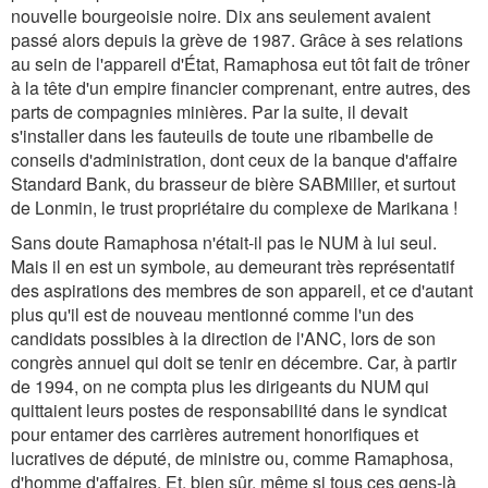
nouvelle bourgeoisie noire. Dix ans seulement avaient
passé alors depuis la grève de 1987. Grâce à ses relations
au sein de l'appareil d'État, Ramaphosa eut tôt fait de trôner
à la tête d'un empire financier comprenant, entre autres, des
parts de compagnies minières. Par la suite, il devait
s'installer dans les fauteuils de toute une ribambelle de
conseils d'administration, dont ceux de la banque d'affaire
Standard Bank, du brasseur de bière SABMiller, et surtout
de Lonmin, le trust propriétaire du complexe de Marikana !
Sans doute Ramaphosa n'était-il pas le NUM à lui seul.
Mais il en est un symbole, au demeurant très représentatif
des aspirations des membres de son appareil, et ce d'autant
plus qu'il est de nouveau mentionné comme l'un des
candidats possibles à la direction de l'ANC, lors de son
congrès annuel qui doit se tenir en décembre. Car, à partir
de 1994, on ne compta plus les dirigeants du NUM qui
quittaient leurs postes de responsabilité dans le syndicat
pour entamer des carrières autrement honorifiques et
lucratives de député, de ministre ou, comme Ramaphosa,
d'homme d'affaires. Et, bien sûr, même si tous ces gens-là