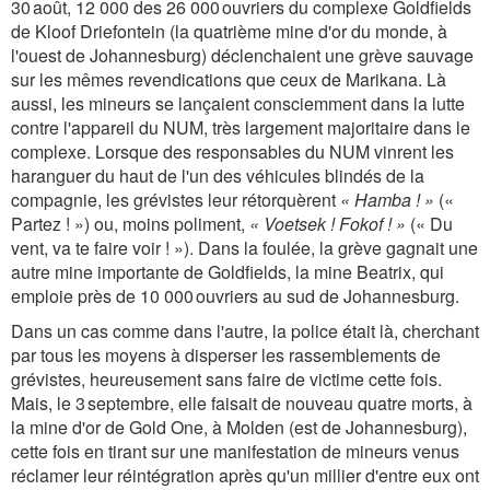
30 août, 12 000 des 26 000 ouvriers du complexe Goldfields
de Kloof Driefontein (la quatrième mine d'or du monde, à
l'ouest de Johannesburg) déclenchaient une grève sauvage
sur les mêmes revendications que ceux de Marikana. Là
aussi, les mineurs se lançaient consciemment dans la lutte
contre l'appareil du NUM, très largement majoritaire dans le
complexe. Lorsque des responsables du NUM vinrent les
haranguer du haut de l'un des véhicules blindés de la
compagnie, les grévistes leur rétorquèrent
« Hamba ! »
(«
Partez ! ») ou, moins poliment,
« Voetsek ! Fokof ! »
(« Du
vent, va te faire voir ! »). Dans la foulée, la grève gagnait une
autre mine importante de Goldfields, la mine Beatrix, qui
emploie près de 10 000 ouvriers au sud de Johannesburg.
Dans un cas comme dans l'autre, la police était là, cherchant
par tous les moyens à disperser les rassemblements de
grévistes, heureusement sans faire de victime cette fois.
Mais, le 3 septembre, elle faisait de nouveau quatre morts, à
la mine d'or de Gold One, à Molden (est de Johannesburg),
cette fois en tirant sur une manifestation de mineurs venus
réclamer leur réintégration après qu'un millier d'entre eux ont