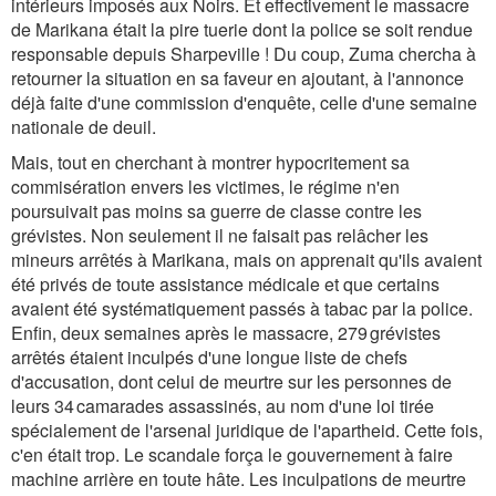
intérieurs imposés aux Noirs. Et effectivement le massacre
de Marikana était la pire tuerie dont la police se soit rendue
responsable depuis Sharpeville ! Du coup, Zuma chercha à
retourner la situation en sa faveur en ajoutant, à l'annonce
déjà faite d'une commission d'enquête, celle d'une semaine
nationale de deuil.
Mais, tout en cherchant à montrer hypocritement sa
commisération envers les victimes, le régime n'en
poursuivait pas moins sa guerre de classe contre les
grévistes. Non seulement il ne faisait pas relâcher les
mineurs arrêtés à Marikana, mais on apprenait qu'ils avaient
été privés de toute assistance médicale et que certains
avaient été systématiquement passés à tabac par la police.
Enfin, deux semaines après le massacre, 279 grévistes
arrêtés étaient inculpés d'une longue liste de chefs
d'accusation, dont celui de meurtre sur les personnes de
leurs 34 camarades assassinés, au nom d'une loi tirée
spécialement de l'arsenal juridique de l'apartheid. Cette fois,
c'en était trop. Le scandale força le gouvernement à faire
machine arrière en toute hâte. Les inculpations de meurtre