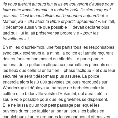
ils vous tueront aujourd'hui et ils en trouveront d'autres pour
faire votre travail demain, à moindre coût. Ils s'en moquent
pas mal. C'est le capitaliste qui l'emportera aujourd'hui
. »
Mathunjwa «
cita alors la Bible et partit rapidement ».
En fait,
il décampa aussi vite que possible ; il devait déclarer plus
tard qu'il lui fallait préserver sa propre vie «
pour les
travailleurs »
!
En milieu d'après-midi, une fois partis tous les responsables
syndicaux extérieurs à la mine, la police et l'armée reçurent
des renforts en hommes et en blindés. Le porte-parole
national de la police expliqua aux journalistes présents sur
les lieux que celle-ci entrait en « phase tactique » et que leur
sécurité ne serait désormais plus assurée. La police
encercla alors les 3 000 grévistes toujours regroupés sur
Wonderkop et déploya un barrage de barbelés entre la
colline et le bidonville voisin d'Enkanini, qui aurait été la
seule voie possible pour que les grévistes se dispersent.
Elle ne laissa qu'un tout petit passage par lequel les
ouvriers durent se faufiler un par un, sous les balles en
caoutchouc et autre grenades lacrymogènes et offensives