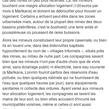
cas des mines un peu plus récentes. Là, les mineurs
touchent une maigre allocation logement (120 euros par
mois à Marikana) et doivent se débrouiller pour trouver un
logement. Certains y arrivent peut-être dans les zones
urbanisées mais, autour de la plupart des mines des deux
bassins platinifères, c'est le
bushveld
, une terre aride et
poussiéreuse où poussent de rares buissons.
Alors les mineurs construisent leur propre casemate, ou bien
ils en louent une, dans des bidonvilles baptisés
hypocritement du nom de « villages informels », situés près
des mines, au milieu de nulle part. Les compagnies savent
bien que les mineurs n'ont pas d'autre choix que de vivre
ainsi, sans éclairage public ni électricité, sans eau courante
(à Marikana, Lonmin fournit parfois des réservoirs d'eau
polluée, ou bien quelques robinets qui ne fournissent de
l'eau que quelques heures par jour), sans équipements
sanitaires ni collecte des ordures. Ayant versé aux mineurs
leur allocation logement, les compagnies se lavent les
mains de leur sort, ou bien elles accusent d'incurie les
municipalités voisines, même si celles-ci sont aussi