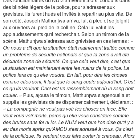
Des fonctionnaires du NUM arrivèrent alors, conduits dans
des blindés légers de la police, pour s'adresser aux
grévistes. Ils furent hués et invités à repartir au plus vite. De
son côté, Jospeh Mathunjwa arriva, lui, à pied et se joignit
aux ouvriers au pied de la colline. Cela lui valut les
applaudissements qu'il recherchait. Selon un témoin de la
scène, Mathunjwa s'adressa aux grévistes en ces termes : «
On nous a dit que la situation était maintenant traitée comme
un problème de sécurité nationale et que la zone avait été
déclarée zone de sécurité. Ce que cela veut dire, c'est que
la situation est maintenant entre les mains de la police. La
police fera ce qu'elle voudra. En fait, pour dire les choses
comme elles sont, il faut que le sang coule aujourd'hui. C'est
ce qu'ils veulent. Ceci est un rassemblement où le sang doit
couler
. » Puis, ajouta le témoin, Mathunjwa s'agenouilla et
supplia les grévistes de se disperser calmement, déclarant :
«
La compagnie ne veut pas voir les choses en face. Elle
veut vous voir morts, parce qu'elle vous considère comme
des brutes sans foi ni loi. Le NUM veut que l'on dise qu'il y a
eu des morts après qu'AMCU s'est adressé à vous. Ça c'est
de la politique. Ils veulent nous faire porter le chapeau. Alors