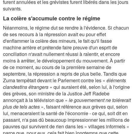
furent annulées et les grévistes furent libérés dans les jours
suivants.
La colère s'accumule contre le régime
Néanmoins, le régime dut se rendre à l'évidence. Si chacun
de ses recours à la répression avait eu pour effet
d'enflammer la colère des mineurs, le fait qu'il fasse
machine arrière et prétende faire preuve d'un esprit de
conciliation n'avait nullement réussi à ralentir, et encore
moins à arrêter, le développement du mouvement. À partir
de ce moment, au cours de la première semaine de
septembre, la répression a repris de plus belle. Tandis que
Zuma tempêtait devant le Parlement contre les «
éléments
clandestins étrangers
» qui auraient été, selon lui, à l'origine
des grèves, son ministre de la Justice Jeff Radebe
annonçait à la télévision que «
le gouvernement ne tolérerait
plus de tels actes
», faisant référence aux grèves qui, selon
lui, menaceraient la santé de l'économie - ce qui, soit dit en
passant, n'a pas dû beaucoup impressionner les millions de
pauvres qui survivent de rien dans les « villages informels »
parce que, pour eux, cela fait bien longtemps que cette