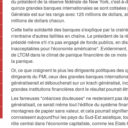
du président de la réserve fédérale de New York, c'est-à-d
quinze grandes banques internationales se sont cotisées po
Générale est sur les rangs avec 125 millions de dollars, a
millions de dollars chacun.
Cette belle solidarité des banques s'explique par la craint
n'entraine d'autres faillites en chaîne. Le président de la r
présidé même s'il n'a pas engagé de fonds publics, en dis
inacceptables pour l'économie américaine". Evidemment, br
de LTCM dans le climat de panique financière de ce mois
la panique.
Or, ce que craignent le plus les dirigeants politiques des 
dirigeants du FMI, ceux des grandes banques international
généraliserait et déboucherait sur un krach généralisé, inc
grandes institutions financières dont le résultat pourrait ê
Les fameuses "créances douteuses" ne resteraient pas dans
généralisait, ce serait même tout l'édifice du système fin
montagnes de papier sans valeur, et cela pourrait signifie
connaissent aujourd'hui les pays du Sud-Est asiatique, tou
rôle central dans l'économie capitaliste, comme les Etats