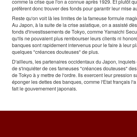
comme la crise que l'on a connue après 1929. Et plutôt que
préfèrent donc trouver des fonds pour garantir leur mise a
Reste qu'on voit là les limites de la fameuse formule mag
Au Japon, à la suite de la crise asiatique, on a assisté dès 
fonds d'investissements de Tokyo, comme Yamaichi Securit
qu'ils ne pouvaient plus rembourser leurs clients ni honore
banques sont rapidement intervenus pour le faire à leur pl
quelques "créances douteuses" de plus.
D'ailleurs, les partenaires occidentaux du Japon, inquiets 
de s'inquiéter de ces fameuses "créances douteuses" des
de Tokyo à y mettre de l'ordre. Ils exercent leur pression su
éponger les dettes des banques, comme l'Etat français l'a f
fait le gouvernement japonais.