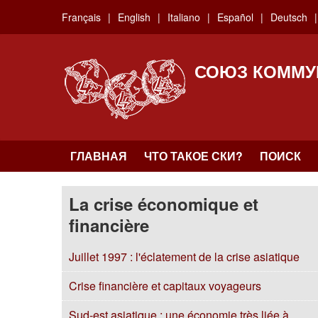
Skip
Français
English
Italiano
Español
Deutsch
to
main
content
СОЮЗ КОММУ
ГЛАВНАЯ
ЧТО ТАКОЕ СКИ?
ПОИСК
La crise économique et
financière
Juillet 1997 : l'éclatement de la crise asiatique
Crise financière et capitaux voyageurs
Sud-est asiatique : une économie très liée à