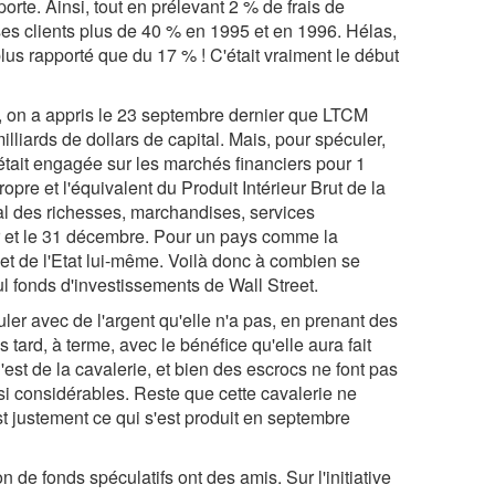
orte. Ainsi, tout en prélevant 2 % de frais de
ses clients plus de 40 % en 1995 et en 1996. Hélas,
lus rapporté que du 17 % ! C'était vraiment le début
s", on a appris le 23 septembre dernier que LTCM
milliards de dollars de capital. Mais, pour spéculer,
t était engagée sur les marchés financiers pour 1
ropre et l'équivalent du Produit Intérieur Brut de la
otal des richesses, marchandises, services
er et le 31 décembre. Pour un pays comme la
et de l'Etat lui-même. Voilà donc à combien se
l fonds d'investissements de Wall Street.
ler avec de l'argent qu'elle n'a pas, en prenant des
 tard, à terme, avec le bénéfice qu'elle aura fait
est de la cavalerie, et bien des escrocs ne font pas
i considérables. Reste que cette cavalerie ne
t justement ce qui s'est produit en septembre
 de fonds spéculatifs ont des amis. Sur l'initiative