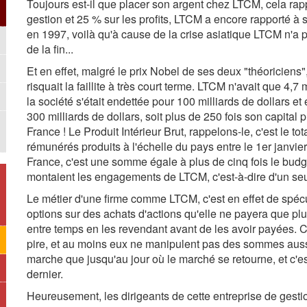
Toujours est-il que placer son argent chez LTCM, cela rapp
gestion et 25 % sur les profits, LTCM a encore rapporté à 
en 1997, voilà qu'à cause de la crise asiatique LTCM n'a p
de la fin...
Et en effet, malgré le prix Nobel de ses deux "théoricien
risquait la faillite à très court terme. LTCM n'avait que 4,7 
la société s'était endettée pour 100 milliards de dollars e
300 milliards de dollars, soit plus de 250 fois son capital p
France ! Le Produit Intérieur Brut, rappelons-le, c'est le t
rémunérés produits à l'échelle du pays entre le 1er janvi
France, c'est une somme égale à plus de cinq fois le budg
montaient les engagements de LTCM, c'est-à-dire d'un seu
Le métier d'une firme comme LTCM, c'est en effet de spécu
options sur des achats d'actions qu'elle ne payera que plus
entre temps en les revendant avant de les avoir payées. C'
pire, et au moins eux ne manipulent pas des sommes auss
marche que jusqu'au jour où le marché se retourne, et c'es
dernier.
Heureusement, les dirigeants de cette entreprise de gestion