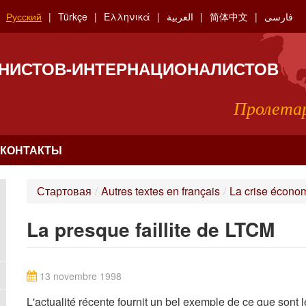
Русский
Türkçe
Ελληνικά
العربية
简体中文
فارسی
НИСТОВ-ИНТЕРНАЦИОНАЛИСТОВ
Пролетар
КОНТАКТЫ
Стартовая
/
Autres textes en français
/
La crise économ
La presque faillite de LTCM
13 novembre 1998
L'actualité récente fournit un bel exemple de ce que sont 