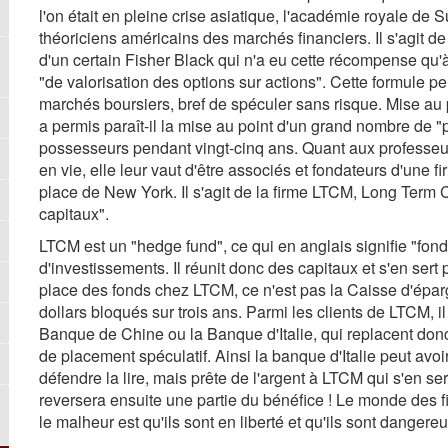
l'on était en pleine crise asiatique, l'académie royale de
théoriciens américains des marchés financiers. Il s'agit
d'un certain Fisher Black qui n'a eu cette récompense qu'
"de valorisation des options sur actions". Cette formule per
marchés boursiers, bref de spéculer sans risque. Mise au
a permis paraît-il la mise au point d'un grand nombre de "p
possesseurs pendant vingt-cinq ans. Quant aux professeu
en vie, elle leur vaut d'être associés et fondateurs d'une
place de New York. Il s'agit de la firme LTCM, Long Term
capitaux".
LTCM est un "hedge fund", ce qui en anglais signifie "fonds 
d'investissements. Il réunit donc des capitaux et s'en sert
place des fonds chez LTCM, ce n'est pas la Caisse d'épar
dollars bloqués sur trois ans. Parmi les clients de LTCM, 
Banque de Chine ou la Banque d'Italie, qui replacent donc
de placement spéculatif. Ainsi la banque d'Italie peut avo
défendre la lire, mais prête de l'argent à LTCM qui s'en serv
reversera ensuite une partie du bénéfice ! Le monde des 
le malheur est qu'ils sont en liberté et qu'ils sont dangereu