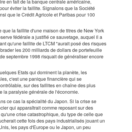
ire en fait de la banque centrale américaine,
ur éviter la faillite. Signalons que la Société
insi que le Crédit Agricole et Paribas pour 100
e que la faillite d'une maison de titres de New York
éserve fédérale a justifié ce sauvetage, auquel il a
ant qu'une faillite de LTCM "aurait posé des risques
ader les 200 milliards de dollars de portefeuille
 de septembre 1998 risquait de généraliser encore
quelques Etats qui dominent la planète, les
es, c'est une panique financière qui se
ontrôlable, sur des faillites en chaîne des plus
tre la paralysie générale de l'économie.
 ce cas la spécialité du Japon. Si la crise se
ancier qui apparaîtrait comme reposant sur des
r qu'une crise catastrophique, du type de celle que
cherait cette fois des pays industrialisés jouant un
-Unis, les pays d'Europe ou le Japon, un peu