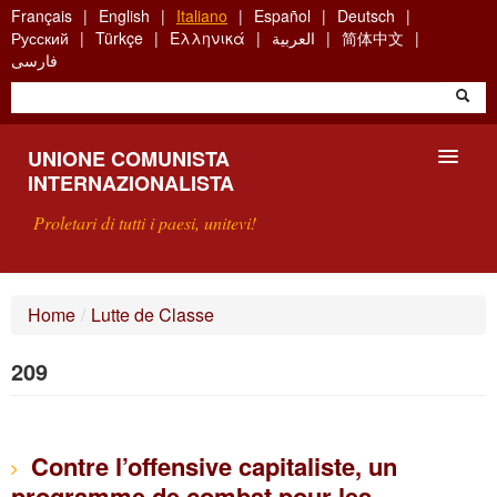
Skip
Français
English
Italiano
Español
Deutsch
to
Русский
Türkçe
Ελληνικά
العربية
简体中文
main
فارسی
content
UNIONE COMUNISTA
INTERNAZIONALISTA
Proletari di tutti i paesi, unitevi!
PRESENTAZIONE
Home
/
Lutte de Classe
COS'È L'UCI ?
209
RICERCA
SCRIVETECI
Contre l’offensive capitaliste, un
programme de combat pour les