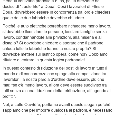
Renault venivano prodotte a Flins, poi la direzione ha
deciso di "trasferirle" a Douai. Così i lavoratori di Flins e
Douai dovrebbero essere in concorrenza tra loro e chiedersi
quale delle due fabbriche dovrebbe chiudere.
Poiché le auto elettriche potrebbero richiedere meno lavoro,
si dovrebbe licenziare le persone, lasciare famiglie senza
lavoro, condannandole alle privazioni, alla miseria e al
disagio? Si dovrebbe chiedere o sperare che il padrone
chiuda tutte le fabbriche tranne la nostra propria? Si
dovrebbe mettere sul lastrico operai come noi? Dobbiamo
rifiutare di entrare in questa logica padronale!
In questo contesto di riduzione dei posti di lavoro in tutto il
mondo e di concorrenza che spinge alla competizione tra
lavoratori, la nostra parola d'ordine deve essere, più che
mai: "se c'è meno lavoro, allora deve essere suddiviso tra
tutti senza alcuna riduzione della retribuzione, attingendo ai
profitti".
Noi, a Lutte Ouvrière, portiamo avanti questo slogan perché
sappiamo che per imporre qualcosa ai padroni, è necessario