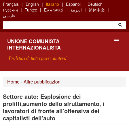
Skip
Français
English
Italiano
Español
Deutsch
to
Русский
Türkçe
Ελληνικά
العربية
简体中文
main
فارسی
content
UNIONE COMUNISTA
INTERNAZIONALISTA
Proletari di tutti i paesi, unitevi!
PRESENTAZIONE
Home
/
Altre pubblicazioni
COS'È L'UCI ?
Settore auto: Esplosione dei
RICERCA
profitti,aumento dello sfruttamento, i
lavoratori di fronte all'offensiva dei
SCRIVETECI
capitalisti dell'auto