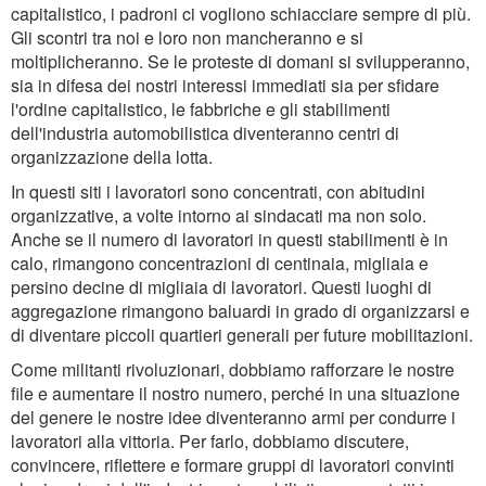
capitalistico, i padroni ci vogliono schiacciare sempre di più.
Gli scontri tra noi e loro non mancheranno e si
moltiplicheranno. Se le proteste di domani si svilupperanno,
sia in difesa dei nostri interessi immediati sia per sfidare
l'ordine capitalistico, le fabbriche e gli stabilimenti
dell'industria automobilistica diventeranno centri di
organizzazione della lotta.
In questi siti i lavoratori sono concentrati, con abitudini
organizzative, a volte intorno ai sindacati ma non solo.
Anche se il numero di lavoratori in questi stabilimenti è in
calo, rimangono concentrazioni di centinaia, migliaia e
persino decine di migliaia di lavoratori. Questi luoghi di
aggregazione rimangono baluardi in grado di organizzarsi e
di diventare piccoli quartieri generali per future mobilitazioni.
Come militanti rivoluzionari, dobbiamo rafforzare le nostre
file e aumentare il nostro numero, perché in una situazione
del genere le nostre idee diventeranno armi per condurre i
lavoratori alla vittoria. Per farlo, dobbiamo discutere,
convincere, riflettere e formare gruppi di lavoratori convinti