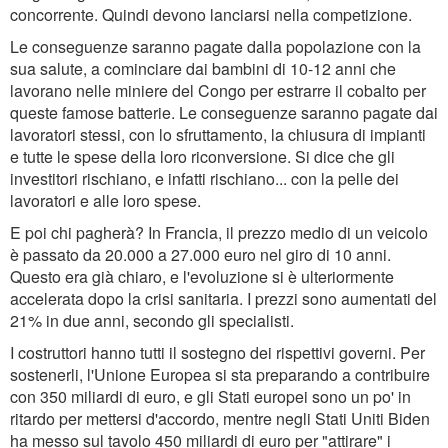
concorrente. Quindi devono lanciarsi nella competizione.
Le conseguenze saranno pagate dalla popolazione con la
sua salute, a cominciare dai bambini di 10-12 anni che
lavorano nelle miniere del Congo per estrarre il cobalto per
queste famose batterie. Le conseguenze saranno pagate dai
lavoratori stessi, con lo sfruttamento, la chiusura di impianti
e tutte le spese della loro riconversione. Si dice che gli
investitori rischiano, e infatti rischiano... con la pelle dei
lavoratori e alle loro spese.
E poi chi pagherà? In Francia, il prezzo medio di un veicolo
è passato da 20.000 a 27.000 euro nel giro di 10 anni.
Questo era già chiaro, e l'evoluzione si è ulteriormente
accelerata dopo la crisi sanitaria. I prezzi sono aumentati del
21% in due anni, secondo gli specialisti.
I costruttori hanno tutti il sostegno dei rispettivi governi. Per
sostenerli, l'Unione Europea si sta preparando a contribuire
con 350 miliardi di euro, e gli Stati europei sono un po' in
ritardo per mettersi d'accordo, mentre negli Stati Uniti Biden
ha messo sul tavolo 450 miliardi di euro per "attirare" i