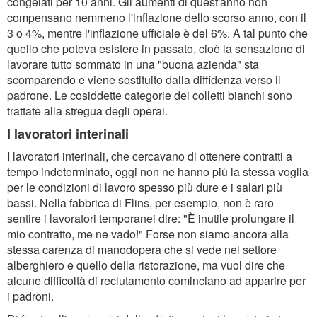
congelati per 10 anni. Gli aumenti di quest'anno non
compensano nemmeno l'inflazione dello scorso anno, con il
3 o 4%, mentre l'inflazione ufficiale è del 6%. A tal punto che
quello che poteva esistere in passato, cioè la sensazione di
lavorare tutto sommato in una "buona azienda" sta
scomparendo e viene sostituito dalla diffidenza verso il
padrone. Le cosiddette categorie dei colletti bianchi sono
trattate alla stregua degli operai.
I lavoratori interinali
I lavoratori interinali, che cercavano di ottenere contratti a
tempo indeterminato, oggi non ne hanno più la stessa voglia
per le condizioni di lavoro spesso più dure e i salari più
bassi. Nella fabbrica di Flins, per esempio, non è raro
sentire i lavoratori temporanei dire: "È inutile prolungare il
mio contratto, me ne vado!" Forse non siamo ancora alla
stessa carenza di manodopera che si vede nel settore
alberghiero e quello della ristorazione, ma vuol dire che
alcune difficoltà di reclutamento cominciano ad apparire per
i padroni.