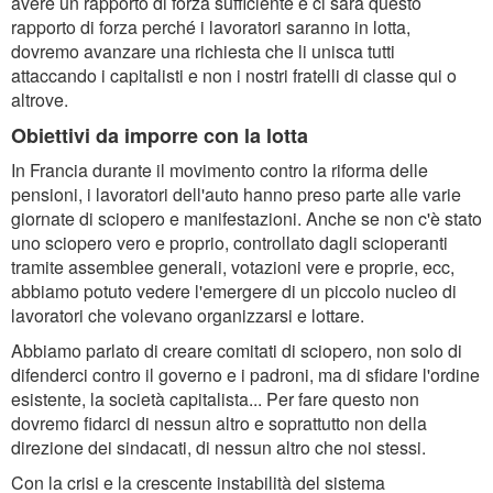
avere un rapporto di forza sufficiente e ci sarà questo
rapporto di forza perché i lavoratori saranno in lotta,
dovremo avanzare una richiesta che li unisca tutti
attaccando i capitalisti e non i nostri fratelli di classe qui o
altrove.
Obiettivi da imporre con la lotta
In Francia durante il movimento contro la riforma delle
pensioni, i lavoratori dell'auto hanno preso parte alle varie
giornate di sciopero e manifestazioni. Anche se non c'è stato
uno sciopero vero e proprio, controllato dagli scioperanti
tramite assemblee generali, votazioni vere e proprie, ecc,
abbiamo potuto vedere l'emergere di un piccolo nucleo di
lavoratori che volevano organizzarsi e lottare.
Abbiamo parlato di creare comitati di sciopero, non solo di
difenderci contro il governo e i padroni, ma di sfidare l'ordine
esistente, la società capitalista... Per fare questo non
dovremo fidarci di nessun altro e soprattutto non della
direzione dei sindacati, di nessun altro che noi stessi.
Con la crisi e la crescente instabilità del sistema