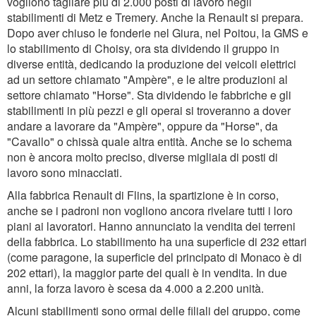
vogliono tagliare più di 2.000 posti di lavoro negli
stabilimenti di Metz e Tremery. Anche la Renault si prepara.
Dopo aver chiuso le fonderie nel Giura, nel Poitou, la GMS e
lo stabilimento di Choisy, ora sta dividendo il gruppo in
diverse entità, dedicando la produzione dei veicoli elettrici
ad un settore chiamato "Ampère", e le altre produzioni al
settore chiamato "Horse". Sta dividendo le fabbriche e gli
stabilimenti in più pezzi e gli operai si troveranno a dover
andare a lavorare da "Ampère", oppure da "Horse", da
"Cavallo" o chissà quale altra entità. Anche se lo schema
non è ancora molto preciso, diverse migliaia di posti di
lavoro sono minacciati.
Alla fabbrica Renault di Flins, la spartizione è in corso,
anche se i padroni non vogliono ancora rivelare tutti i loro
piani ai lavoratori. Hanno annunciato la vendita dei terreni
della fabbrica. Lo stabilimento ha una superficie di 232 ettari
(come paragone, la superficie del principato di Monaco è di
202 ettari), la maggior parte dei quali è in vendita. In due
anni, la forza lavoro è scesa da 4.000 a 2.200 unità.
Alcuni stabilimenti sono ormai delle filiali del gruppo, come