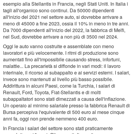
esempio alla Stellantis in Francia, negli Stati Uniti. In Italia i
tagli all'organico sono continui. Da 50000 dipendenti
all'inizio del 2021 nel settore auto, si dovrebbe arrivare a
meno di 45000 a fine 2023, ossia il 10% in meno in tre anni.
Da 7000 dipendenti all'inizio del 2022, la fabbrica di Melfi,
nel Sud, dovrebbe arrivare a non più di 3500 nel 2024.
Oggi le auto vanno costruite e assemblate con meno
lavoratori e più velocemente. I ritmi di produzione sono
aumentati fino all'impossibile causando stress, infortuni,
malattie... La precarietà si diffonde in vari modi: il lavoro
interinale, il ricorso al subappalto e ai servizi esterni. I salari,
invece sono mantenuti al livello più basso possibile.
Addirittura in alcuni Paesi, come la Turchia, i salari di
Renault, Ford, Toyota, Fiat-Stellantis e di molti
subappaltatori sono stati dimezzati a causa dell'inflazione.
Un operaio al minimo salariale presso la fabbrica Renault di
Bursa percepiva l'equivalente di 500 euro al mese cinque
anni fa, oggi non prende nemmeno 400 euro.
In Francia i salari del settore sono stati praticamente