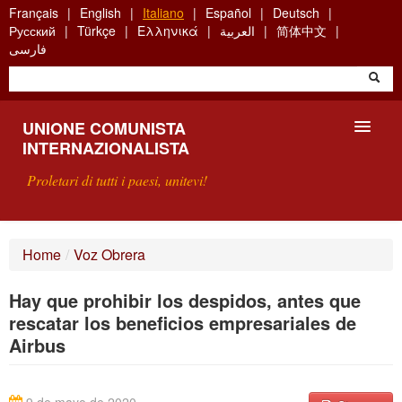
Skip
Français
English
Italiano
Español
Deutsch
to
Русский
Türkçe
Ελληνικά
العربية
简体中文
main
فارسی
content
UNIONE COMUNISTA
INTERNAZIONALISTA
Proletari di tutti i paesi, unitevi!
PRESENTAZIONE
Home
/
Voz Obrera
COS'È L'UCI ?
Hay que prohibir los despidos, antes que
RICERCA
rescatar los beneficios empresariales de
Airbus
SCRIVETECI