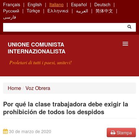
Skip
Français
English
Italiano
Español
Deutsch
to
Русский
Türkçe
Ελληνικά
العربية
简体中文
main
فارسی
content
UNIONE COMUNISTA
INTERNAZIONALISTA
Proletari di tutti i paesi, unitevi!
PRESENTAZIONE
Home
/
Voz Obrera
COS'È L'UCI ?
Por qué la clase trabajadora debe exigir la
RICERCA
prohibición de todos los despidos
SCRIVETECI
30 de marzo de 2020
Stampa