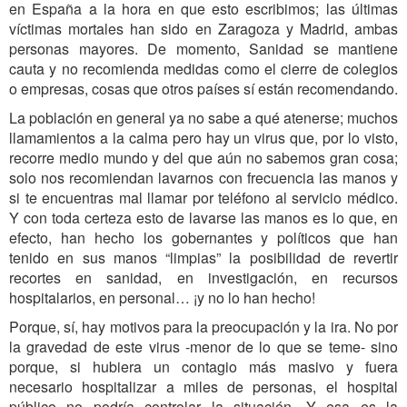
en España a la hora en que esto escribimos; las últimas
víctimas mortales han sido en Zaragoza y Madrid, ambas
personas mayores. De momento, Sanidad se mantiene
cauta y no recomienda medidas como el cierre de colegios
o empresas, cosas que otros países sí están recomendando.
La población en general ya no sabe a qué atenerse; muchos
llamamientos a la calma pero hay un virus que, por lo visto,
recorre medio mundo y del que aún no sabemos gran cosa;
solo nos recomiendan lavarnos con frecuencia las manos y
si te encuentras mal llamar por teléfono al servicio médico.
Y con toda certeza esto de lavarse las manos es lo que, en
efecto, han hecho los gobernantes y políticos que han
tenido en sus manos “limpias” la posibilidad de revertir
recortes en sanidad, en investigación, en recursos
hospitalarios, en personal… ¡y no lo han hecho!
Porque, sí, hay motivos para la preocupación y la ira. No por
la gravedad de este virus -menor de lo que se teme- sino
porque, si hubiera un contagio más masivo y fuera
necesario hospitalizar a miles de personas, el hospital
público no podría controlar la situación. Y esa es la