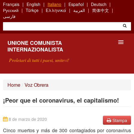
Skip
Français
English
Italiano
Español
Deutsch
to
Русский
Türkçe
Ελληνικά
العربية
简体中文
main
فارسی
content
UNIONE COMUNISTA
INTERNAZIONALISTA
Proletari di tutti i paesi, unitevi!
PRESENTAZIONE
Home
/
Voz Obrera
COS'È L'UCI ?
¡Peor que el coronavirus, el capitalismo!
RICERCA
SCRIVETECI
8 de marzo de 2020
Stampa
Cinco muertos y más de 300 contagiados por coronavirus