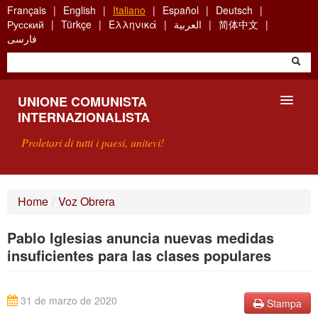
Skip
Français
English
Italiano
Español
Deutsch
to
Русский
Türkçe
Ελληνικά
العربية
简体中文
main
فارسی
content
UNIONE COMUNISTA
INTERNAZIONALISTA
Proletari di tutti i paesi, unitevi!
PRESENTAZIONE
Home
/
Voz Obrera
COS'È L'UCI ?
Pablo Iglesias anuncia nuevas medidas
RICERCA
insuficientes para las clases populares
SCRIVETECI
31 de marzo de 2020
Stampa