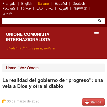
Skip
Français
English
Italiano
Español
Deutsch
to
Русский
Türkçe
Ελληνικά
العربية
简体中文
main
فارسی
content
UNIONE COMUNISTA
INTERNAZIONALISTA
Proletari di tutti i paesi, unitevi!
PRESENTAZIONE
Home
/
Voz Obrera
COS'È L'UCI ?
La realidad del gobierno de “progreso”: una
RICERCA
vela a Dios y otra al diablo
SCRIVETECI
30 de marzo de 2020
Stampa