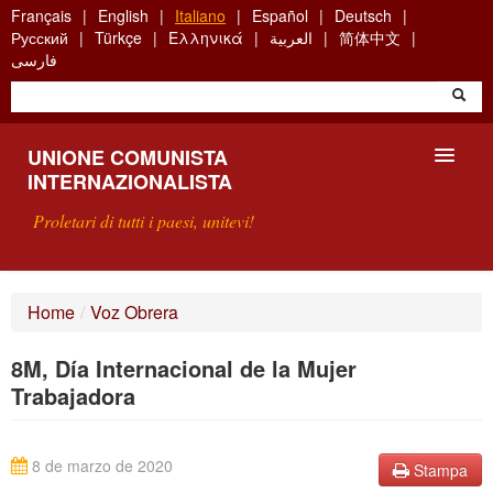
Skip
Français
English
Italiano
Español
Deutsch
to
Русский
Türkçe
Ελληνικά
العربية
简体中文
main
فارسی
content
UNIONE COMUNISTA
INTERNAZIONALISTA
Proletari di tutti i paesi, unitevi!
PRESENTAZIONE
Home
/
Voz Obrera
COS'È L'UCI ?
8M, Día Internacional de la Mujer
RICERCA
Trabajadora
SCRIVETECI
8 de marzo de 2020
Stampa