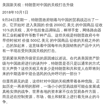
美国新关税：特朗普对中国的关税打击升级
2018年10月1日
9月24日星期一，特朗普政府朝着与中国的贸易战迈出了一
步。它开始对 进入美国的 价值 2000亿 美元 的中国商品 征收
10％的关税 ，其中包括食品调味品，棒球手套，网络路由器
和工业机械零件等数千种产品。这些关税是特朗普政府今年
早些时候对 价值 500亿 美元 的中国商品 征收的关税之外的
。总的加起来，这意味着中国每年向美国销售的产品中大约
有一半现在受到美国关税的打击。
贸易紧张局势升级背后的原因难以述说。在代表美国资产阶
级与中国政府进行的谈判中，特朗普是否只是以通常的方式
壮大声势？这些关税又有多少是特朗普和共和党人在即将到
来的中期选举中迎合选民的仇外呼吁的一部分？
但显而易见的是，这些针对中国的关税携带着各种危险。正
如历史一再表明的那样，一场小小的贸易战很可能会发展成
真枪实弹的战争。世界各地的资本家不仅在贸易条件方面，
而且还在控制资源，市场，领土和财富上进行着无休止的斗
争。