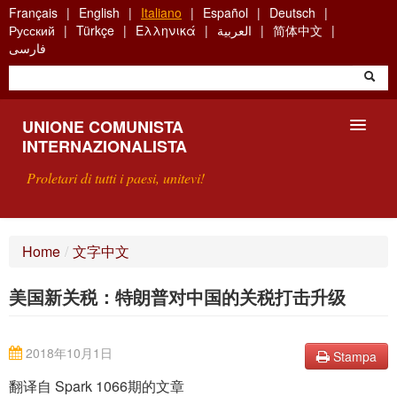
Skip
Français
English
Italiano
Español
Deutsch
to
Русский
Türkçe
Ελληνικά
العربية
简体中文
main
فارسی
content
UNIONE COMUNISTA
INTERNAZIONALISTA
Proletari di tutti i paesi, unitevi!
PRESENTAZIONE
Home
/
文字中文
COS'È L'UCI ?
美国新关税：特朗普对中国的关税打击升级
RICERCA
SCRIVETECI
2018年10月1日
Stampa
翻译自 Spark 1066期的文章