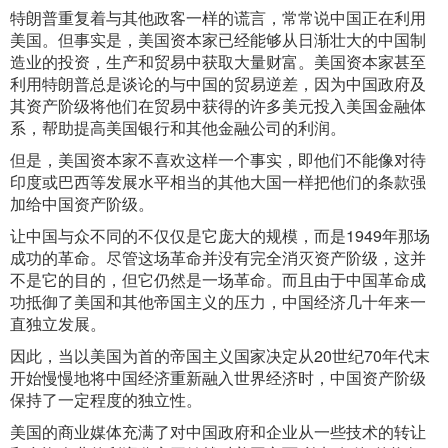
特朗普重复着与其他政客一样的谎言，常常说中国正在利用
美国。但事实是，美国资本家已经能够从日渐壮大的中国制
造业的投资，生产和贸易中获取大量财富。美国资本家甚至
利用特朗普总是谈论的与中国的贸易逆差，因为中国政府及
其资产阶级将他们在贸易中获得的许多美元投入美国金融体
系，帮助提高美国银行和其他金融公司的利润。
但是，美国资本家不喜欢这样一个事实，即他们不能像对待
印度或巴西等发展水平相当的其他大国一样把他们的条款强
加给中国资产阶级。
让中国与众不同的不仅仅是它庞大的规模，而是1949年那场
成功的革命。尽管这场革命并没有完全消灭资产阶级，这并
不是它的目的，但它仍然是一场革命。而且由于中国革命成
功抵御了美国和其他帝国主义的压力，中国经济几十年来一
直独立发展。
因此，当以美国为首的帝国主义国家决定从20世纪70年代末
开始慢慢地将中国经济重新融入世界经济时，中国资产阶级
保持了一定程度的独立性。
美国的商业媒体充满了对中国政府和企业从一些技术的转让