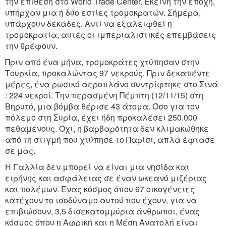
την επίθεση στο World Trade Center. Εκείνη την εποχή,
υπήρχαν μια ή δύο εστίες τρομοκρατών. Σήμερα,
υπάρχουν δεκάδες. Αντί να εξαλειφθεί η
τρομοκρατία, αυτές οι ιμπεριαλιστικές επεμβάσεις
την θρέφουν.
Πριν από ένα μήνα, τρομοκράτες χτύπησαν στην
Τουρκία, προκαλώντας 97 νεκρούς. Πριν δεκαπέντε
μέρες, ένα ρωσικό αεροπλάνο συντρίφτηκε στο Σινά
: 224 νεκροί. Την περασμένη Πέμπτη (12/11/15) στη
Βηρυτό, μια βόμβα θέρισε 43 άτομα. Όσο για τον
πόλεμο στη Συρία, έχει ήδη προκαλέσει 250.000
πεθαμένους. Όχι, η βαρβαρότητα δεν κλιμακώθηκε
από τη στιγμή που χτύπησε το Παρίσι, απλά έφτασε
σε μας.
Η Γαλλία δεν μπορεί να είναι μια νησίδα και
ειρήνης και ασφάλειας σε έναν ωκεανό μιζέριας
και πολέμων. Ένας κόσμος όπου 67 οικογένειες
κατέχουν το ισοδύναμο αυτού που έχουν, για να
επιβιώσουν, 3,5 δισεκατομμύρια άνθρωποι, ένας
κόσμος όπου η Αφρική και η Μέση Ανατολή είναι