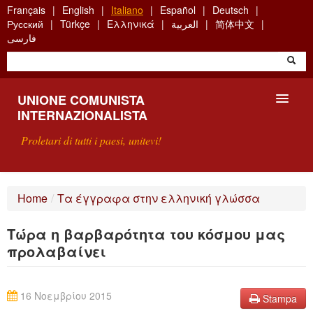
Skip
Français
English
Italiano
Español
Deutsch
to
Русский
Türkçe
Ελληνικά
العربية
简体中文
main
فارسی
content
UNIONE COMUNISTA
INTERNAZIONALISTA
Proletari di tutti i paesi, unitevi!
PRESENTAZIONE
Home
/
Τα έγγραφα στην ελληνική γλώσσα
COS'È L'UCI ?
Τώρα η βαρβαρότητα του κόσμου μας
RICERCA
προλαβαίνει
SCRIVETECI
16 Νοεμβρίου 2015
Stampa