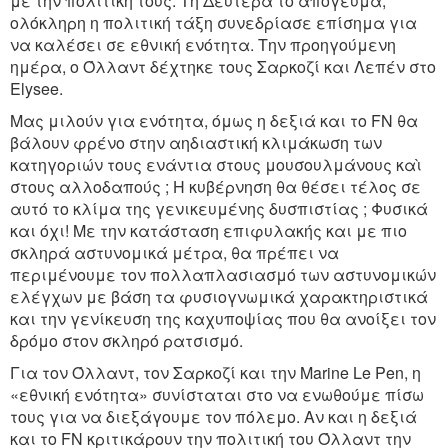
με την πολιτική τους. Τη Δευτέρα το απόγευμα,
ολόκληρη η πολιτική τάξη συνεδρίασε επίσημα για
να καλέσει σε εθνική ενότητα. Την προηγούμενη
ημέρα, ο Όλλαντ δέχτηκε τους Σαρκοζί και Λεπέν στο
Elysee.
Μας μιλούν για ενότητα, όμως η δεξιά και το FN θα
βάλουν φρένο στην αηδιαστική κλιμάκωση των
κατηγοριών τους ενάντια στους μουσουλμάνους καὶ
στους αλλοδαπούς ; Η κυβέρνηση θα θέσει τέλος σε
αυτό το κλίμα της γενικευμένης δυσπιστίας ; Φυσικά
και όχι! Με την κατάσταση επιφυλακής και με πιο
σκληρά αστυνομικά μέτρα, θα πρέπει να
περιμένουμε τον πολλαπλασιασμό των αστυνομικών
ελέγχων με βάση τα φυσιογνωμικά χαρακτηριστικά
και την γενίκευση της καχυποψίας που θα ανοίξει τον
δρόμο στον σκληρό ρατσισμό.
Για τον Όλλαντ, τον Σαρκοζί και την Marine Le Pen, η
«εθνική ενότητα» συνίσταται στο να ενωθούμε πίσω
τους για να διεξάγουμε τον πόλεμο. Αν και η δεξιά
και το FN κριτικάρουν την πολιτική του Όλλαντ την