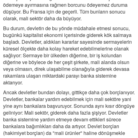
ödemeye ayırmasına rağmen borcunu ödeyemez duruma
düşüyor. Bu Fransa için de geçerli. Tüm bunların sonucu
olarak, mali sektör daha da büyüyor.
Bu durum, devletin de bu yönde müdahale etmesi sonucu,
bugünkü kapitalist ekonomi içerisinde giderek kök salmaya
başladı. Devletler, aldıkları kararlar sayesinde sermayelerin
küresel ölçekte daha kolay hareket edebilmelerine olanak
sağlıyor: Sermaye bir ülkeden diğerine, bir iş kolundan
diğerine ve böylece de her çeşit şirkete, mali alanda olsun
veya olmasın, direk ulaşabilme olanağıyla giderek devasa
rakamlara ulaşan miktardaki parayı banka sistemine
aktarıyor.
Ancak devletler bundan dolayı, gittikçe daha çok borçlanıyor.
Devletler, bankalar yardım edebilmek için mali sektöre yani
yine aynı bankalara başvuruyor. Sonunda aynı kısır döngüye
geliniyor: Mali sektör, giderek daha fazla şişiyor. Devletler
banka sistemine yardım etmeye devam ettikleri sürece
bankalara bağımlıkları daha da artıyor. Devlet borçları
(hakimiyet borçları) da "mali ürünler" haline dönüşmekle