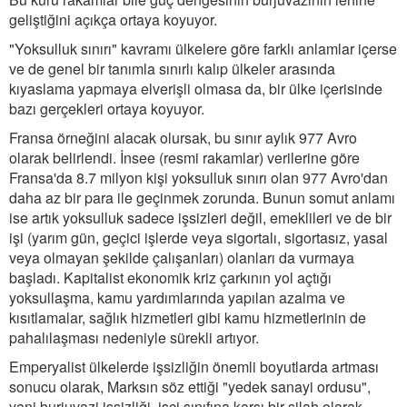
geliştiğini açıkça ortaya koyuyor.
"Yoksulluk sınırı" kavramı ülkelere göre farklı anlamlar içerse
ve de genel bir tanımla sınırlı kalıp ülkeler arasında
kıyaslama yapmaya elverişli olmasa da, bir ülke içerisinde
bazı gerçekleri ortaya koyuyor.
Fransa örneğini alacak olursak, bu sınır aylık 977 Avro
olarak belirlendi. İnsee (resmi rakamlar) verilerine göre
Fransa'da 8.7 milyon kişi yoksulluk sınırı olan 977 Avro'dan
daha az bir para ile geçinmek zorunda. Bunun somut anlamı
ise artık yoksulluk sadece işsizleri değil, emeklileri ve de bir
işi (yarım gün, geçici işlerde veya sigortalı, sigortasız, yasal
veya olmayan şekilde çalışanları) olanları da vurmaya
başladı. Kapitalist ekonomik kriz çarkının yol açtığı
yoksullaşma, kamu yardımlarında yapılan azalma ve
kısıtlamalar, sağlık hizmetleri gibi kamu hizmetlerinin de
pahalılaşması nedeniyle sürekli artıyor.
Emperyalist ülkelerde işsizliğin önemli boyutlarda artması
sonucu olarak, Marksın söz ettiği "yedek sanayi ordusu",
yani burjuvazi işsizliği, işçi sınıfına karşı bir silah olarak