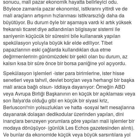
sonucu, mali pazar ekonomik hayatta belirleyici odu.
Böylece zamanla pazar ekonomisi, istikrarını yitirdi ve de
mali araçların artışının hızlanması istikrarsızlığı daha da
büyütüyor. Bu durum öyle bir aşamaya vardı ki artık yüksek
frekanslı ticaret diye adlandırılan bilgisayar sistemi ile
saniyenin küçücük bir süresini bile kullanarak yapılan
spekülasyon yoluyla büyük kâr elde ediliyor. Tibet
papazlarının eski çağlarda kullandıkları dua etme
değirmenlerinin günümüzdeki bir şekli olan bu durum, az
kalsın kısa bir süre önce bir borsa paniğine yol açıyordu.
Spekülasyon işlemleri -ister para birimlerine, ister hisse
senetleri veya tahvil, devlet borçları veya herhangi bir başka
mali araca bağlı olsun- iddiaya dayanıyor: Örneğin ABD
veya Avrupa Birliği Başkanının en küçük bir açıklaması veya
son İtalya'da olduğu gibi en küçük bir siyasi kriz,
Berlusconi'nin yolsuzlukları ve hatta -sosyal twit mesajlarına
dayanarak dolaşan dedikodular üzerinden yapılan, dini
inançlara benzeyen yorumlara göre yapılan mali işlemler bir
modaya dönüşüyor- (günlük Les Echos gazetesinden alıntı).
Ve bunlar da ekonomide küçük veya büyük sarsıntılara yol