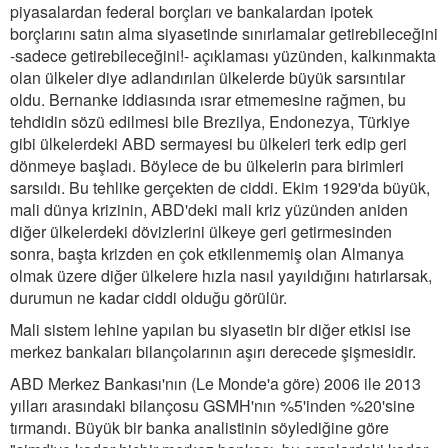
piyasalardan federal borçları ve bankalardan ipotek
borçlarını satın alma siyasetinde sınırlamalar getirebileceğini
-sadece getirebileceğini!- açıklaması yüzünden, kalkınmakta
olan ülkeler diye adlandırılan ülkelerde büyük sarsıntılar
oldu. Bernanke iddiasında ısrar etmemesine rağmen, bu
tehdidin sözü edilmesi bile Brezilya, Endonezya, Türkiye
gibi ülkelerdeki ABD sermayesi bu ülkeleri terk edip geri
dönmeye başladı. Böylece de bu ülkelerin para birimleri
sarsıldı. Bu tehlike gerçekten de ciddi. Ekim 1929'da büyük,
mali dünya krizinin, ABD'deki mali kriz yüzünden aniden
diğer ülkelerdeki dövizlerini ülkeye geri getirmesinden
sonra, başta krizden en çok etkilenmemiş olan Almanya
olmak üzere diğer ülkelere hızla nasıl yayıldığını hatırlarsak,
durumun ne kadar ciddi olduğu görülür.
Mali sistem lehine yapılan bu siyasetin bir diğer etkisi ise
merkez bankaları bilançolarının aşırı derecede şişmesidir.
ABD Merkez Bankası'nın (Le Monde'a göre) 2006 ile 2013
yılları arasındaki bilançosu GSMH'nın %5'inden %20'sine
tırmandı. Büyük bir banka analistinin söylediğine göre