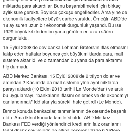
miktarda para aktardılar. Bunu başarabilmeleri için birkaç
aylık süre gerekti. Böylece çöküşü engellediler. Ama yine de
ekonomik faaliyetlere büyük darbe vuruldu. Örneğin ABD'de
18 ay süren uzun bir ekonomik durgunluk yaşandı. Bu ise
1929 büyük krizinden bu yana görülen en uzun süren
durgunluktu.
15 Eylül 2008'de dev banka Lehman Broters'ın iflas etmesini
takip eden haftalar boyunca çok büyük miktarda para, mali
sisteme aktarıldı ve o zamandan bu yana da para aktarımı
hiç durmadı.
ABD Merkez Bankası, 15 Eylül 2008'de 2 trilyon dolar ve
ardından 2 Kasım'da da mali sisteme yine ayni miktarda
parayı aktardı (10 Ekim 2013 tarihli Le Monde'dan) ve artık
bu uygulamayı, "bankaların iflasını önlemek ve de ekonomiyi
canlandırmak" iddialarıyla sürekli hale getirdi (Le Monde).
Birinci konuda bankacılar, tahminlerinin de ötesinde başarılı
oldu. Ama ikinci konuda tam tersi oldu. ABD Merkez
Bankası FED verdiği yönlendirici kredilerin faiz oranlarını
tarihi düşük seviyelerin de altına çekerek yüzde 0.25'lere