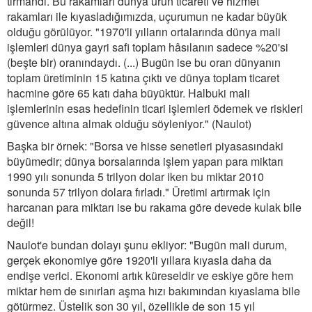
tırmandı. Bu rakamları dünya ürün ticareti ve hizmet
rakamları ile kıyasladığımızda, uçurumun ne kadar büyük
olduğu görülüyor. "1970'li yılların ortalarında dünya mali
işlemleri dünya gayri safi toplam hâsılanın sadece %20'si
(beşte bir) oranındaydı. (...) Bugün ise bu oran dünyanın
toplam üretiminin 15 katına çıktı ve dünya toplam ticaret
hacmine göre 65 katı daha büyüktür. Halbuki mali
işlemlerinin esas hedefinin ticari işlemleri ödemek ve riskleri
güvence altına almak olduğu söyleniyor." (Naulot)
Başka bir örnek: "Borsa ve hisse senetleri piyasasındaki
büyümedir; dünya borsalarında işlem yapan para miktarı
1990 yılı sonunda 5 trilyon dolar iken bu miktar 2010
sonunda 57 trilyon dolara fırladı." Üretimi artırmak için
harcanan para miktarı ise bu rakama göre devede kulak bile
değil!
Naulot'e bundan dolayı şunu ekliyor: "Bugün mali durum,
gerçek ekonomiye göre 1920'li yıllara kıyasla daha da
endişe verici. Ekonomi artık küreseldir ve eskiye göre hem
miktar hem de sınırları aşma hızı bakımından kıyaslama bile
götürmez. Üstelik son 30 yıl, özellikle de son 15 yıl