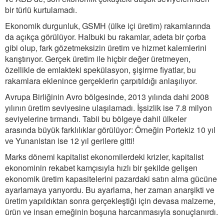
bir türlü kurtulamadı.
Ekonomik durgunluk, GSMH (ülke içi üretim) rakamlarında
da açıkça görülüyor. Halbuki bu rakamlar, adeta bir çorba
gibi olup, fark gözetmeksizin üretim ve hizmet kalemlerini
karıştırıyor. Gerçek üretim ile hiçbir değer üretmeyen,
özellikle de emlakteki spekülasyon, şişirme fiyatlar, bu
rakamlara eklenince gerçeklerin çarpıtıldığı anlaşılıyor.
Avrupa Birliğinin Avro bölgesinde, 2013 yılında dahi 2008
yılının üretim seviyesine ulaşılamadı. İşsizlik ise 7.8 milyon
seviyelerine tırmandı. Tabii bu bölgeye dahil ülkeler
arasında büyük farklılıklar görülüyor: Örneğin Portekiz 10 yıl
ve Yunanistan ise 12 yıl gerilere gitti!
Marks dönemi kapitalist ekonomilerdeki krizler, kapitalist
ekonominin rekabet kamçısıyla hızlı bir şekilde gelişen
ekonomik üretim kapasitelerini pazardaki satın alma gücüne
ayarlamaya yarıyordu. Bu ayarlama, her zaman anarşikti ve
üretim yapıldıktan sonra gerçekleştiği için devasa malzeme,
ürün ve insan emeğinin boşuna harcanmasıyla sonuçlanırdı.