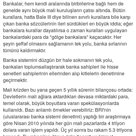
Bankalar, hem kendi aralarında birbirlerine bağlı hem de
genelde aynı büyük mali kuruluşların çatısı altında. Bütün
kurallara, hatta Bale III diye bilinen sınırlı kurallara bile karşı
çıkan banka sözcülerinin ileri sürdükleri en büyük iddia; eğer
bankalara kurallar dayatılırsa o zaman kuralları uygulayan
bankalardaki para da "gölge bankalara" kaçacaktır. Her
şeyin şeffaf olmasını sağlamanın tek yolu, banka sırlarının
tümünü kaldırmaktır.
Banka sistemini düzgün bir hale sokmanın tek yolu,
bankaları toplumsallaştırarak banka sahipleri ile hisse
senetleri sahiplerinin ellerinden alıp kitlelerin denetimine
geçirmektir.
Mali krizden bu yana geçen 5 yıllık sürenin bilançosu ortada:
Devletlerin mali ağlara aktardıkları devasa miktardaki para,
temel olarak, büyük boyutlara varan spekülasyonlarda
kullanıldı. Bazı anlamlı örnekler verebiliriz: BRI'nin
(uluslararası banka sistemi denetimi) yaptığı bir araştırmaya
göre Nisan 2010 yılında her gün mali pazarlarda 4 trilyon
dolara varan işlem yapıldı. Üç yıl sonra bu rakam 5.3 trilyona