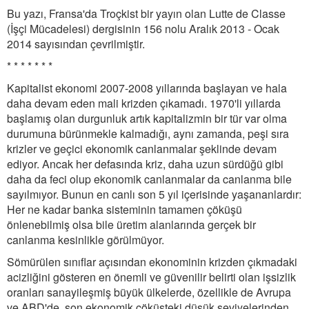
Bu yazı, Fransa'da Troçkist bir yayın olan Lutte de Classe
(İşçi Mücadelesi) dergisinin 156 nolu Aralık 2013 - Ocak
2014 sayısından çevrilmiştir.
* * * * * * *
Kapitalist ekonomi 2007-2008 yıllarında başlayan ve hala
daha devam eden mali krizden çıkamadı. 1970'li yıllarda
başlamış olan durgunluk artık kapitalizmin bir tür var olma
durumuna bürünmekle kalmadığı, aynı zamanda, peşi sıra
krizler ve geçici ekonomik canlanmalar şeklinde devam
ediyor. Ancak her defasında kriz, daha uzun sürdüğü gibi
daha da feci olup ekonomik canlanmalar da canlanma bile
sayılmıyor. Bunun en canlı son 5 yıl içerisinde yaşananlardır:
Her ne kadar banka sisteminin tamamen çöküşü
önlenebilmiş olsa bile üretim alanlarında gerçek bir
canlanma kesinlikle görülmüyor.
Sömürülen sınıflar açısından ekonominin krizden çıkmadaki
acizliğini gösteren en önemli ve güvenilir belirti olan işsizlik
oranları sanayileşmiş büyük ülkelerde, özellikle de Avrupa
ve ABD'de, son ekonomik çöküşteki düşük seviyelerinden