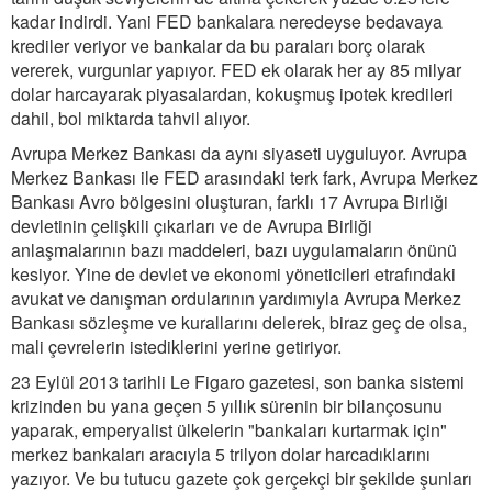
kadar indirdi. Yani FED bankalara neredeyse bedavaya
krediler veriyor ve bankalar da bu paraları borç olarak
vererek, vurgunlar yapıyor. FED ek olarak her ay 85 milyar
dolar harcayarak piyasalardan, kokuşmuş ipotek kredileri
dahil, bol miktarda tahvil alıyor.
Avrupa Merkez Bankası da aynı siyaseti uyguluyor. Avrupa
Merkez Bankası ile FED arasındaki terk fark, Avrupa Merkez
Bankası Avro bölgesini oluşturan, farklı 17 Avrupa Birliği
devletinin çelişkili çıkarları ve de Avrupa Birliği
anlaşmalarının bazı maddeleri, bazı uygulamaların önünü
kesiyor. Yine de devlet ve ekonomi yöneticileri etrafındaki
avukat ve danışman ordularının yardımıyla Avrupa Merkez
Bankası sözleşme ve kurallarını delerek, biraz geç de olsa,
mali çevrelerin istediklerini yerine getiriyor.
23 Eylül 2013 tarihli Le Figaro gazetesi, son banka sistemi
krizinden bu yana geçen 5 yıllık sürenin bir bilançosunu
yaparak, emperyalist ülkelerin "bankaları kurtarmak için"
merkez bankaları aracıyla 5 trilyon dolar harcadıklarını
yazıyor. Ve bu tutucu gazete çok gerçekçi bir şekilde şunları