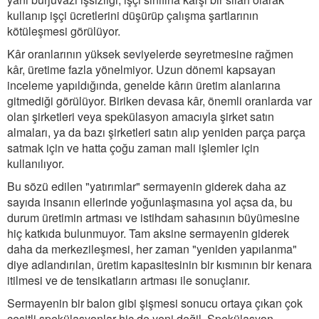
kullanıp işçi ücretlerini düşürüp çalışma şartlarının
kötüleşmesi görülüyor.
Kâr oranlarının yüksek seviyelerde seyretmesine rağmen
kâr, üretime fazla yönelmiyor. Uzun dönemi kapsayan
inceleme yapıldığında, genelde kârın üretim alanlarına
gitmediği görülüyor. Biriken devasa kâr, önemli oranlarda var
olan şirketleri veya spekülasyon amacıyla şirket satın
almaları, ya da bazı şirketleri satın alıp yeniden parça parça
satmak için ve hatta çoğu zaman mali işlemler için
kullanılıyor.
Bu sözü edilen "yatırımlar" sermayenin giderek daha az
sayıda insanın ellerinde yoğunlaşmasına yol açsa da, bu
durum üretimin artması ve istihdam sahasının büyümesine
hiç katkıda bulunmuyor. Tam aksine sermayenin giderek
daha da merkezileşmesi, her zaman "yeniden yapılanma"
diye adlandırılan, üretim kapasitesinin bir kısmının bir kenara
itilmesi ve de tensikatların artması ile sonuçlanır.
Sermayenin bir balon gibi şişmesi sonucu ortaya çıkan çok
çeşitli spekülasyonlar hiç de yeni değil. Spekülasyon,