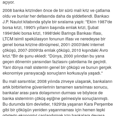
açıyor.
2008 banka krizinden önce de bir sürü mali kriz ve çatlama
oldu ve bunlar her defasında daha da şiddetlendi. Bankacı
J.P. Naulot kitabında şöyle bir sıralama yaptı: "Ekim 1987'de
borsa krizi, 1990'lı yılların başında emlak krizi, Şubat
1994'deki borsa krizi, 1998'deki Barings Bankası iflası,
LTCM isimli spekülasyon fonunun iflası ve neredeyse bir
genel borsa krizine dönüşmesi, 2001-2003'deki internet
çöküşü, 2007-2009'da emlak çöküşü, 2010 kışındaki Avro
krizi."Bir de şunu ekledi: "Dünya, 2000 yılından bu yana
geçen dönemin yarısından fazlasını çatırdama ile geçirdi.
Yani dünya mali sistemin genel bir çöküşü ve bunun gerçek
ekonomiye yansıyacağı sonuçların korkusuyla yaşadı."
Bu mali sarsıntılar, 2008 yılında zirveye ulaşarak, bankaların
artık birbirlerine güvenlerinin tamamen sarsılması sonucu,
bankalar arası para dolaşımının durması ve böylece de
banka sisteminin çöküş eşiğine gelmesiyle sonuçlanmıştı.
Bu durumda tüm devletler, 1929'da yaşanan Kara Perşembe
gibi bir çöküşün yeniden yaşanmaması için hemen tepki
gösterip ekonomiyi canlandırmak için bankalara devasa