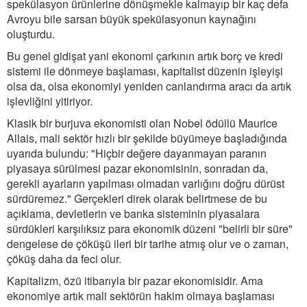
spekülasyon ürünlerine dönüşmekle kalmayıp bir kaç defa
Avroyu bile sarsan büyük spekülasyonun kaynağını
oluşturdu.
Bu genel gidişat yani ekonomi çarkının artık borç ve kredi
sistemi ile dönmeye başlaması, kapitalist düzenin işleyişi
olsa da, olsa ekonomiyi yeniden canlandırma aracı da artık
işlevliğini yitiriyor.
Klasik bir burjuva ekonomisti olan Nobel ödüllü Maurice
Allais, mali sektör hızlı bir şekilde büyümeye başladığında
uyarıda bulundu: "Hiçbir değere dayanmayan paranın
piyasaya sürülmesi pazar ekonomisinin, sonradan da,
gerekli ayarların yapılması olmadan varlığını doğru dürüst
sürdüremez." Gerçekleri direk olarak belirtmese de bu
açıklama, devletlerin ve banka sisteminin piyasalara
sürdükleri karşılıksız para ekonomik düzeni "belirli bir süre"
dengelese de çöküşü ileri bir tarihe atmış olur ve o zaman,
çöküş daha da feci olur.
Kapitalizm, özü itibarıyla bir pazar ekonomisidir. Ama
ekonomiye artık mali sektörün hakim olmaya başlaması