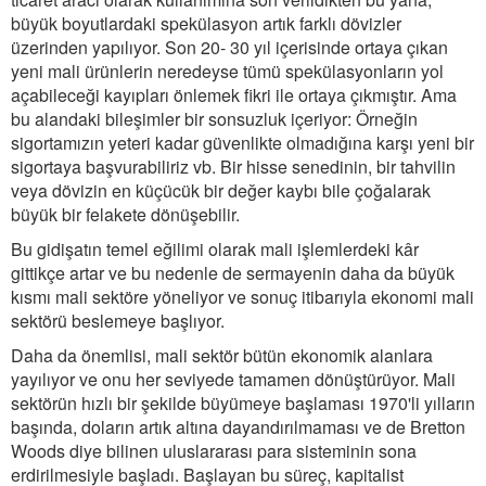
büyük boyutlardaki spekülasyon artık farklı dövizler
üzerinden yapılıyor. Son 20- 30 yıl içerisinde ortaya çıkan
yeni mali ürünlerin neredeyse tümü spekülasyonların yol
açabileceği kayıpları önlemek fikri ile ortaya çıkmıştır. Ama
bu alandaki bileşimler bir sonsuzluk içeriyor: Örneğin
sigortamızın yeteri kadar güvenlikte olmadığına karşı yeni bir
sigortaya başvurabiliriz vb. Bir hisse senedinin, bir tahvilin
veya dövizin en küçücük bir değer kaybı bile çoğalarak
büyük bir felakete dönüşebilir.
Bu gidişatın temel eğilimi olarak mali işlemlerdeki kâr
gittikçe artar ve bu nedenle de sermayenin daha da büyük
kısmı mali sektöre yöneliyor ve sonuç itibarıyla ekonomi mali
sektörü beslemeye başlıyor.
Daha da önemlisi, mali sektör bütün ekonomik alanlara
yayılıyor ve onu her seviyede tamamen dönüştürüyor. Mali
sektörün hızlı bir şekilde büyümeye başlaması 1970'li yılların
başında, doların artık altına dayandırılmaması ve de Bretton
Woods diye bilinen uluslararası para sisteminin sona
erdirilmesiyle başladı. Başlayan bu süreç, kapitalist