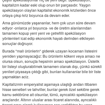
kapitalizm kadar eski olup onun bir parçasıdır. Yaygın
spekülasyon olayları kapitalist ekonomik krizlerden önce
ortaya çıkıp kriz boyunca da devam eder.
Ama günümüzde yaşananlar, hem çok uzun süre devam
ediyor -onlarca yıl boyunca- ve de üretim alanlarından
tamamen kopup yeni yeni ve çetrefilli spekülasyon
yöntemleri icat edip ekonomik hayatı derinden etkileyen
sonuçlar doğruyor.
Burada "mali ürünlerin" giderek uzayan kocaman listesini
yeniden yapmayacağız: Bu ürünlerin kökeni veya amacı ne
olursa olsun, sonuçta hepsinin amacı spekülasyon. Üstelik
bir listeyi oluşturabilmek tamamen olanak dışı, çünkü sürekli
yenileri piyasaya çıktığı gibi, bunları kullananlar bile bir liste
yapmaktan aciz.
Kapitalizmin emperyalist aşamaya ulaştığı andan itibaren
hisse senetleri ve tahviller, bunlar gerek özel sektöre gerek
kamu sektörüne ait olsunlar, tümü, ayrıcalıklı spekülasyon
araçlarıdır. Altının uluslar arası ticaret alanında, ayrıcalıklı
ticaret aracı olarak kullanımına son verildikten bu yana,