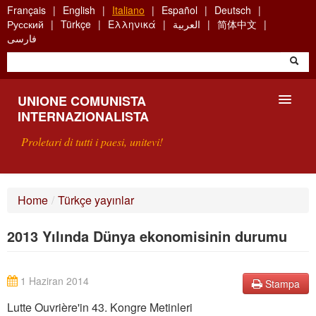
Skip
Français
English
Italiano
Español
Deutsch
to
Русский
Türkçe
Ελληνικά
العربية
简体中文
main
فارسی
content
UNIONE COMUNISTA
INTERNAZIONALISTA
Proletari di tutti i paesi, unitevi!
PRESENTAZIONE
Home
/
Türkçe yayınlar
COS'È L'UCI ?
2013 Yılında Dünya ekonomisinin durumu
RICERCA
SCRIVETECI
1 Haziran 2014
Stampa
Lutte Ouvrière'in 43. Kongre Metinleri