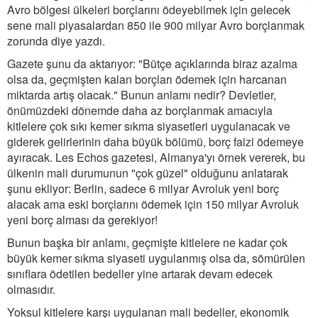
Avro bölgesi ülkeleri borçlarını ödeyebilmek için gelecek
sene mali piyasalardan 850 ile 900 milyar Avro borçlanmak
zorunda diye yazdı.
Gazete şunu da aktarıyor: "Bütçe açıklarında biraz azalma
olsa da, geçmişten kalan borçları ödemek için harcanan
miktarda artış olacak." Bunun anlamı nedir? Devletler,
önümüzdeki dönemde daha az borçlanmak amacıyla
kitlelere çok sıkı kemer sıkma siyasetleri uygulanacak ve
giderek gelirlerinin daha büyük bölümü, borç faizi ödemeye
ayıracak. Les Echos gazetesi, Almanya'yı örnek vererek, bu
ülkenin mali durumunun "çok güzel" olduğunu anlatarak
şunu ekliyor: Berlin, sadece 6 milyar Avroluk yeni borç
alacak ama eski borçlarını ödemek için 150 milyar Avroluk
yeni borç alması da gerekiyor!
Bunun başka bir anlamı, geçmişte kitlelere ne kadar çok
büyük kemer sıkma siyaseti uygulanmış olsa da, sömürülen
sınıflara ödetilen bedeller yine artarak devam edecek
olmasıdır.
Yoksul kitlelere karşı uygulanan mali bedeller, ekonomik