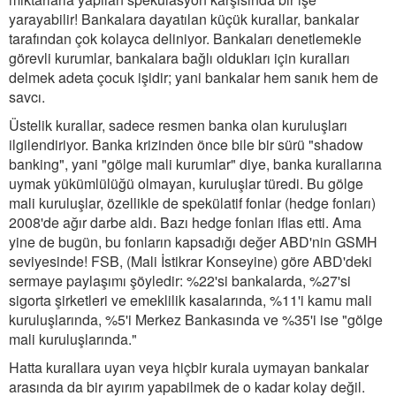
yarayabilir! Bankalara dayatılan küçük kurallar, bankalar
tarafından çok kolayca deliniyor. Bankaları denetlemekle
görevli kurumlar, bankalara bağlı oldukları için kuralları
delmek adeta çocuk işidir; yani bankalar hem sanık hem de
savcı.
Üstelik kurallar, sadece resmen banka olan kuruluşları
ilgilendiriyor. Banka krizinden önce bile bir sürü "shadow
banking", yani "gölge mali kurumlar" diye, banka kurallarına
uymak yükümlülüğü olmayan, kuruluşlar türedi. Bu gölge
mali kuruluşlar, özellikle de spekülatif fonlar (hedge fonları)
2008'de ağır darbe aldı. Bazı hedge fonları iflas etti. Ama
yine de bugün, bu fonların kapsadığı değer ABD'nin GSMH
seviyesinde! FSB, (Mali İstikrar Konseyine) göre ABD'deki
sermaye paylaşımı şöyledir: %22'si bankalarda, %27'si
sigorta şirketleri ve emeklilik kasalarında, %11'i kamu mali
kuruluşlarında, %5'i Merkez Bankasında ve %35'i ise "gölge
mali kuruluşlarında."
Hatta kurallara uyan veya hiçbir kurala uymayan bankalar
arasında da bir ayırım yapabilmek de o kadar kolay değil.