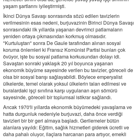
yaşam şartlarını iyileştirmişti.
İkinci Dünya Savaşı sonrasında sözü edilen tavizlerin
verilmesinin esas nedeni, burjuvazinin Birinci Dünya Savaşı
sonrasındaki ilk yıllarda yaşanan devrimci patlamaların
yeniden ortaya çıkmasından korkmuş olmasıdır.
"Kurtuluştan" sonra De Gaule tarafından alınan sosyal
koruma önlemleri ki Fransız Komünist Partisi bunları çok
övüyor, işte bu sosyal patlama korkusundan dolayı idi.
Savaştan sonraki yaklaşık 20 yıl boyunca yaşanan
ekonomik büyüme sayesinde verilen bu tavizler, göreceli de
olsa bir sosyal barışı sağlayabildi. Böylece emperyalist
ülkelerde, temel olarak yoksul ülkelerin talan edilmesi ve
buralardaki işçi sınıfına karşı uygulanan aşırı sömürü
sayesinde, göreceli bir toplumsal istikrar sağlandı.
Ancak 1970'li yıllarda ekonomik büyümedeki yavaşlama ve
hatta durgunluk nedeniyle burjuvazi, daha önce verdiği
tavizleri bir bir geri almaya başladı. Gerilemeler bütün
alanlara yayıldı: Eğitim, sağlık hizmetleri giderek ücretli ve
daha pahalı oluyor, ilaçlara harcanan para artıyor, emekli