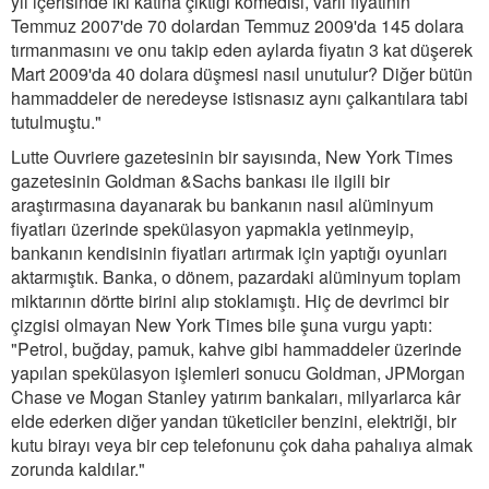
yıl içerisinde iki katına çıktığı komedisi, varil fiyatının
Temmuz 2007'de 70 dolardan Temmuz 2009'da 145 dolara
tırmanmasını ve onu takip eden aylarda fiyatın 3 kat düşerek
Mart 2009'da 40 dolara düşmesi nasıl unutulur? Diğer bütün
hammaddeler de neredeyse istisnasız aynı çalkantılara tabi
tutulmuştu."
Lutte Ouvriere gazetesinin bir sayısında, New York Times
gazetesinin Goldman &Sachs bankası ile ilgili bir
araştırmasına dayanarak bu bankanın nasıl alüminyum
fiyatları üzerinde spekülasyon yapmakla yetinmeyip,
bankanın kendisinin fiyatları artırmak için yaptığı oyunları
aktarmıştık. Banka, o dönem, pazardaki alüminyum toplam
miktarının dörtte birini alıp stoklamıştı. Hiç de devrimci bir
çizgisi olmayan New York Times bile şuna vurgu yaptı:
"Petrol, buğday, pamuk, kahve gibi hammaddeler üzerinde
yapılan spekülasyon işlemleri sonucu Goldman, JPMorgan
Chase ve Mogan Stanley yatırım bankaları, milyarlarca kâr
elde ederken diğer yandan tüketiciler benzini, elektriği, bir
kutu birayı veya bir cep telefonunu çok daha pahalıya almak
zorunda kaldılar."