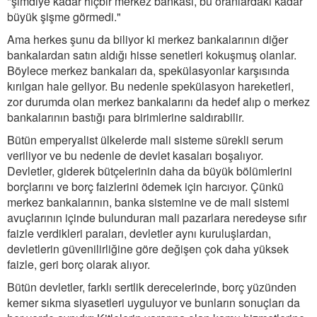
"şimdiye kadar hiçbir merkez bankası, bu oranlardaki kadar
büyük şişme görmedi."
Ama herkes şunu da biliyor ki merkez bankalarının diğer
bankalardan satın aldığı hisse senetleri kokuşmuş olanlar.
Böylece merkez bankaları da, spekülasyonlar karşısında
kırılgan hale geliyor. Bu nedenle spekülasyon hareketleri,
zor durumda olan merkez bankalarını da hedef alıp o merkez
bankalarının bastığı para birimlerine saldırabilir.
Bütün emperyalist ülkelerde mali sisteme sürekli serum
veriliyor ve bu nedenle de devlet kasaları boşalıyor.
Devletler, giderek bütçelerinin daha da büyük bölümlerini
borçlarını ve borç faizlerini ödemek için harcıyor. Çünkü
merkez bankalarının, banka sistemine ve de mali sistemi
avuçlarının içinde bulunduran mali pazarlara neredeyse sıfır
faizle verdikleri paraları, devletler aynı kuruluşlardan,
devletlerin güvenilirliğine göre değişen çok daha yüksek
faizle, geri borç olarak alıyor.
Bütün devletler, farklı sertlik derecelerinde, borç yüzünden
kemer sıkma siyasetleri uyguluyor ve bunların sonuçları da