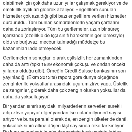
olabilmek için çok daha uzun yıllar çalışmak gerekiyor ve de
emeklilik aylıkları giderek azalıyor. Engellilere sunulan
hizmetler çok azaldığı gibi bazı engellilere verilen hizmetler
durduruldu. Tüm bunlar, sömürülenlerin yaşam şartlarını
daha da zorlaştırıyor. Tüm bu gerilemeler, uzun bir süreç
içerisinde (özellikle de işçi sınıfı hareketinin gerilemesiyle)
oldu ve burjuvazi mecbur kalmadığı müddetçe bu
kazanımları iade etmeyecek.
Gerilemelerin sonuçları olarak eşitsizlik her zamankinden
daha da arttı (tıpkı 1929 ekonomik çöküşü ve ondan önceki
yıllarda olduğu gibi). Örneğin Credit Suisse bankasının son
yayınladığı (Ekim 2013'te) rapora göre dünya ölçeğinde
zenginler ile yoksullar arasındaki uçurum zirve yaptı. Üstelik
de zenginler, giderek daha çok zengin olurken yoksullar da
daha da yoksullaşıyor.
Bir yandan sınırlı sayıdaki milyarderlerin servetleri sürekli
artıp zirve yapıyor diğer yandan ise dolar milyoneri sayısı
artıyor ve buna paralel olarak da, en zengin ülkeler de dahil,
yoksulluk sınırı altına düşen kişi sayısında rekorlar kırılıyor.
Bu kuru rakamlar bile güç dengesinin burjuvazinin lehine