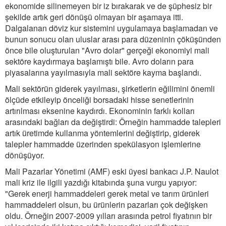
ekonomide silinemeyen bir iz bırakarak ve de şüphesiz bir
şekilde artık geri dönüşü olmayan bir aşamaya itti.
Dalgalanan döviz kur sistemini uygulamaya başlamadan ve
bunun sonucu olan uluslar arası para düzeninin çöküşünden
önce bile oluşturulan "Avro dolar" gerçeği ekonomiyi mali
sektöre kaydırmaya başlamıştı bile. Avro doların para
piyasalarına yayılmasıyla mali sektöre kayma başlandı.
Mali sektörün giderek yayılması, şirketlerin eğilimini önemli
ölçüde etkileyip önceliği borsadaki hisse senetlerinin
artırılması eksenine kaydırdı. Ekonominin farklı kolları
arasındaki bağları da değiştirdi: Örneğin hammadde talepleri
artık üretimde kullanma yöntemlerini değiştirip, giderek
talepler hammadde üzerinden spekülasyon işlemlerine
dönüşüyor.
Mali Pazarlar Yönetimi (AMF) eski üyesi bankacı J.P. Naulot
mali kriz ile ilgili yazdığı kitabında şuna vurgu yapıyor:
"Gerek enerji hammaddeleri gerek metal ve tarım ürünleri
hammaddeleri olsun, bu ürünlerin pazarları çok değişken
oldu. Örneğin 2007-2009 yılları arasında petrol fiyatının bir