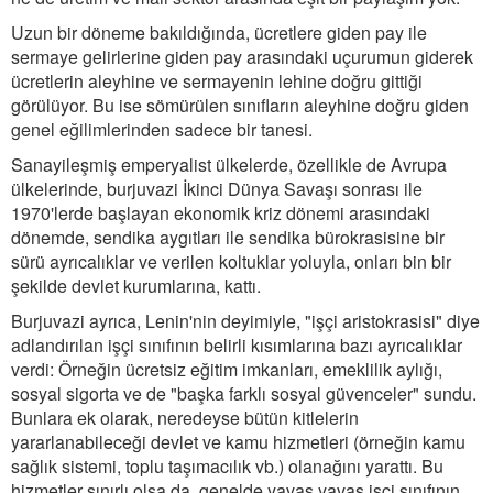
Uzun bir döneme bakıldığında, ücretlere giden pay ile
sermaye gelirlerine giden pay arasındaki uçurumun giderek
ücretlerin aleyhine ve sermayenin lehine doğru gittiği
görülüyor. Bu ise sömürülen sınıfların aleyhine doğru giden
genel eğilimlerinden sadece bir tanesi.
Sanayileşmiş emperyalist ülkelerde, özellikle de Avrupa
ülkelerinde, burjuvazi İkinci Dünya Savaşı sonrası ile
1970'lerde başlayan ekonomik kriz dönemi arasındaki
dönemde, sendika aygıtları ile sendika bürokrasisine bir
sürü ayrıcalıklar ve verilen koltuklar yoluyla, onları bin bir
şekilde devlet kurumlarına, kattı.
Burjuvazi ayrıca, Lenin'nin deyimiyle, "işçi aristokrasisi" diye
adlandırılan işçi sınıfının belirli kısımlarına bazı ayrıcalıklar
verdi: Örneğin ücretsiz eğitim imkanları, emeklilik aylığı,
sosyal sigorta ve de "başka farklı sosyal güvenceler" sundu.
Bunlara ek olarak, neredeyse bütün kitlelerin
yararlanabileceği devlet ve kamu hizmetleri (örneğin kamu
sağlık sistemi, toplu taşımacılık vb.) olanağını yarattı. Bu
hizmetler sınırlı olsa da, genelde yavaş yavaş işçi sınıfının