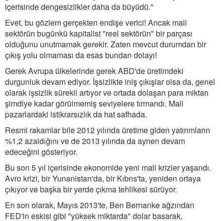
içerisinde dengesizlikler daha da büyüdü."
Evet, bu gözlem gerçekten endişe verici! Ancak mali
sektörün bugünkü kapitalist "reel sektörün" bir parçası
olduğunu unutmamak gerekir. Zaten mevcut durumdan bir
çıkış yolu olmaması da esas bundan dolayı!
Gerek Avrupa ülkelerinde gerek ABD'de üretimdeki
durgunluk devam ediyor. İşsizlikte iniş çıkışlar olsa da, genel
olarak işsizlik sürekli artıyor ve ortada dolaşan para miktarı
şimdiye kadar görülmemiş seviyelere tırmandı. Mali
pazarlardaki istikrarsızlık da hat safhada.
Resmi rakamlar bile 2012 yılında üretime giden yatırımların
%1,2 azaldığını ve de 2013 yılında da aynen devam
edeceğini gösteriyor.
Bu son 5 yıl içerisinde ekonomide yeni mali krizler yaşandı.
Avro krizi, bir Yunanistan'da, bir Kıbrıs'ta, yeniden ortaya
çıkıyor ve başka bir yerde çıkma tehlikesi sürüyor.
En son olarak, Mayıs 2013'te, Ben Bernanke ağzından
FED'in eskisi gibi "yüksek miktarda" dolar basarak,