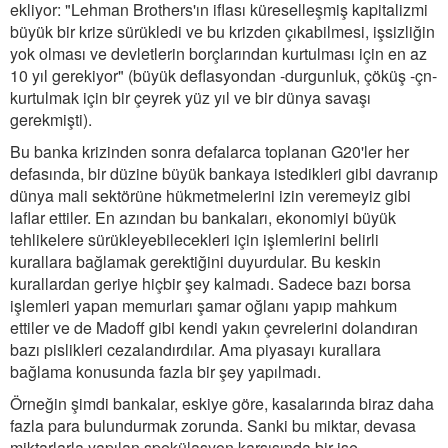
ekliyor: "Lehman Brothers'ın iflası küreselleşmiş kapitalizmi
büyük bir krize sürükledi ve bu krizden çıkabilmesi, işsizliğin
yok olması ve devletlerin borçlarından kurtulması için en az
10 yıl gerekiyor" (büyük deflasyondan -durgunluk, çöküş -çn-
kurtulmak için bir çeyrek yüz yıl ve bir dünya savaşı
gerekmişti).
Bu banka krizinden sonra defalarca toplanan G20'ler her
defasında, bir düzine büyük bankaya istedikleri gibi davranıp
dünya mali sektörüne hükmetmelerini izin veremeyiz gibi
laflar ettiler. En azından bu bankaları, ekonomiyi büyük
tehlikelere sürükleyebilecekleri için işlemlerini belirli
kurallara bağlamak gerektiğini duyurdular. Bu keskin
kurallardan geriye hiçbir şey kalmadı. Sadece bazı borsa
işlemleri yapan memurları şamar oğlanı yapıp mahkum
ettiler ve de Madoff gibi kendi yakın çevrelerini dolandıran
bazı pislikleri cezalandırdılar. Ama piyasayı kurallara
bağlama konusunda fazla bir şey yapılmadı.
Örneğin şimdi bankalar, eskiye göre, kasalarında biraz daha
fazla para bulundurmak zorunda. Sanki bu miktar, devasa
miktarlarla yapılan spekülasyon karşısında bir işe