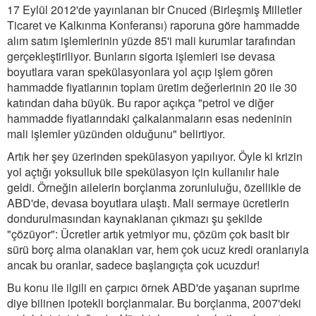
17 Eylül 2012'de yayınlanan bir Cnuced (Birleşmiş Milletler
Ticaret ve Kalkınma Konferansı) raporuna göre hammadde
alım satım işlemlerinin yüzde 85'i mali kurumlar tarafından
gerçekleştiriliyor. Bunların sigorta işlemleri ise devasa
boyutlara varan spekülasyonlara yol açıp işlem gören
hammadde fiyatlarının toplam üretim değerlerinin 20 ile 30
katından daha büyük. Bu rapor açıkça "petrol ve diğer
hammadde fiyatlarındaki çalkalanmaların esas nedeninin
mali işlemler yüzünden olduğunu" belirtiyor.
Artık her şey üzerinden spekülasyon yapılıyor. Öyle ki krizin
yol açtığı yoksulluk bile spekülasyon için kullanılır hale
geldi. Örneğin ailelerin borçlanma zorunluluğu, özellikle de
ABD'de, devasa boyutlara ulaştı. Mali sermaye ücretlerin
dondurulmasından kaynaklanan çıkmazı şu şekilde
"çözüyor": Ücretler artık yetmiyor mu, çözüm çok basit bir
sürü borç alma olanakları var, hem çok ucuz kredi oranlarıyla
ancak bu oranlar, sadece başlangıçta çok ucuzdur!
Bu konu ile ilgili en çarpıcı örnek ABD'de yaşanan suprime
diye bilinen ipotekli borçlanmalar. Bu borçlanma, 2007'deki