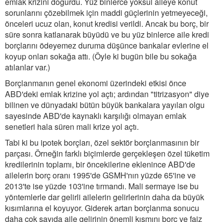
emlak krizini doğurdu. Yüz binlerce yoksul aileye konut
sorunlarını çözebilmek için maddi güçlerinin yetmeyeceği,
önceleri ucuz olan, konut kredisi verildi. Ancak bu borç, bir
süre sonra katlanarak büyüdü ve bu yüz binlerce aile kredi
borçlarını ödeyemez duruma düşünce bankalar evlerine el
koyup onları sokağa attı. (Öyle ki bugün bile bu sokağa
atılanlar var.)
Borçlanmanın genel ekonomi üzerindeki etkisi önce
ABD'deki emlak krizine yol açtı; ardından "titrizasyon" diye
bilinen ve dünyadaki bütün büyük bankalara yayılan olgu
sayesinde ABD'de kaynaklı karşılığı olmayan emlak
senetleri hala süren mali krize yol açtı.
Tabi ki bu ipotek borçları, özel sektör borçlanmasının bir
parçası. Örneğin farklı biçimlerde gerçekleşen özel tüketim
kredilerinin toplamı, bir öncekilerine eklenince ABD'de
ailelerin borç oranı 1995'de GSMH'nın yüzde 65'ine ve
2013'te ise yüzde 103'ine tırmandı. Mali sermaye ise bu
yöntemlerle dar gelirli ailelerin gelirlerinin daha da büyük
kısımlarına el koyuyor. Giderek artan borçlanma sonucu
daha çok sayıda aile gelirinin önemli kısmını borç ve faiz