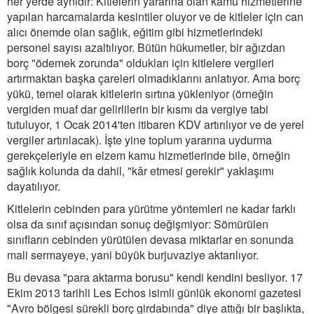
her yerde aynıdır: Kitlelerin yararına olan kamu hizmetlerine
yapılan harcamalarda kesintiler oluyor ve de kitleler için can
alıcı önemde olan sağlık, eğitim gibi hizmetlerindeki
personel sayısı azaltılıyor. Bütün hükumetler, bir ağızdan
borç "ödemek zorunda" oldukları için kitlelere vergileri
artırmaktan başka çareleri olmadıklarını anlatıyor. Ama borç
yükü, temel olarak kitlelerin sırtına yükleniyor (örneğin
vergiden muaf dar gelirlilerin bir kısmı da vergiye tabi
tutuluyor, 1 Ocak 2014'ten itibaren KDV artırılıyor ve de yerel
vergiler artırılacak). İşte yine toplum yararına uydurma
gerekçeleriyle en elzem kamu hizmetlerinde bile, örneğin
sağlık kolunda da dahil, "kâr etmesi gerekir" yaklaşımı
dayatılıyor.
Kitlelerin cebinden para yürütme yöntemleri ne kadar farklı
olsa da sınıf açısından sonuç değişmiyor: Sömürülen
sınıfların cebinden yürütülen devasa miktarlar en sonunda
mali sermayeye, yani büyük burjuvaziye aktarılıyor.
Bu devasa "para aktarma borusu" kendi kendini besliyor. 17
Ekim 2013 tarihli Les Echos isimli günlük ekonomi gazetesi
"Avro bölgesi sürekli borç girdabında" diye attığı bir başlıkta,