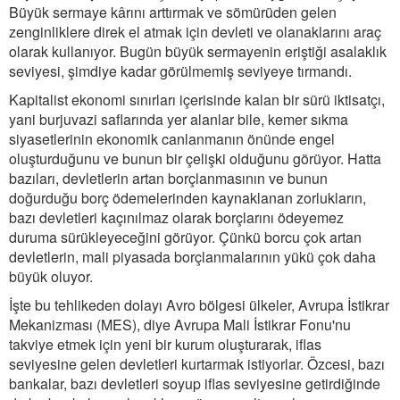
Büyük sermaye kârını arttırmak ve sömürüden gelen
zenginliklere direk el atmak için devleti ve olanaklarını araç
olarak kullanıyor. Bugün büyük sermayenin eriştiği asalaklık
seviyesi, şimdiye kadar görülmemiş seviyeye tırmandı.
Kapitalist ekonomi sınırları içerisinde kalan bir sürü iktisatçı,
yani burjuvazi saflarında yer alanlar bile, kemer sıkma
siyasetlerinin ekonomik canlanmanın önünde engel
oluşturduğunu ve bunun bir çelişki olduğunu görüyor. Hatta
bazıları, devletlerin artan borçlanmasının ve bunun
doğurduğu borç ödemelerinden kaynaklanan zorlukların,
bazı devletleri kaçınılmaz olarak borçlarını ödeyemez
duruma sürükleyeceğini görüyor. Çünkü borcu çok artan
devletlerin, mali piyasada borçlanmalarının yükü çok daha
büyük oluyor.
İşte bu tehlikeden dolayı Avro bölgesi ülkeler, Avrupa İstikrar
Mekanizması (MES), diye Avrupa Mali İstikrar Fonu'nu
takviye etmek için yeni bir kurum oluşturarak, iflas
seviyesine gelen devletleri kurtarmak istiyorlar. Özcesi, bazı
bankalar, bazı devletleri soyup iflas seviyesine getirdiğinde