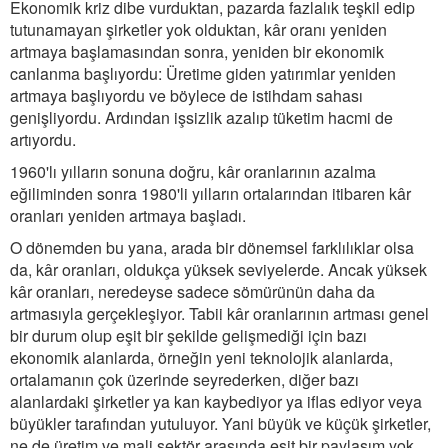
Ekonomik kriz dibe vurduktan, pazarda fazlalık teşkil edip
tutunamayan şirketler yok olduktan, kâr oranı yeniden
artmaya başlamasından sonra, yeniden bir ekonomik
canlanma başlıyordu: Üretime giden yatırımlar yeniden
artmaya başlıyordu ve böylece de istihdam sahası
genişliyordu. Ardından işsizlik azalıp tüketim hacmi de
artıyordu.
1960'lı yılların sonuna doğru, kâr oranlarının azalma
eğiliminden sonra 1980'li yılların ortalarından itibaren kâr
oranları yeniden artmaya başladı.
O dönemden bu yana, arada bir dönemsel farklılıklar olsa
da, kâr oranları, oldukça yüksek seviyelerde. Ancak yüksek
kâr oranları, neredeyse sadece sömürünün daha da
artmasıyla gerçekleşiyor. Tabii kâr oranlarının artması genel
bir durum olup eşit bir şekilde gelişmediği için bazı
ekonomik alanlarda, örneğin yeni teknolojik alanlarda,
ortalamanın çok üzerinde seyrederken, diğer bazı
alanlardaki şirketler ya kan kaybediyor ya iflas ediyor veya
büyükler tarafından yutuluyor. Yani büyük ve küçük şirketler,
ne de üretim ve mali sektör arasında eşit bir paylaşım yok.