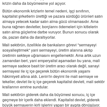
krizin daha da büyümesine yol açıyor.
Bütün ekonomik krizlerin temel nedeni, işçi sınıfının,
kapitalist şirketlerin ürettiği ve pazara sürdüğü ürünleri satın
almaya yetecek kadar satın alma gücü olmamasıdır. Ama
buna rağmen devletler, borçlarını ödemeleri için kitlelerin
satın alma güçlerine darbe vuruyor. Bunun sonucu olarak
da, pazarı daha da daraltıyorlar.
Mali sektörün, özellikle de bankaların görevi "sermayeyi
sosyalleştirmek" yani sermayeyi, üretim alanına akıtıp
üretimin sekteye uğramasını engellemektir. Ama artık uzun
zamandan beri, yani emperyalist aşamadan bu yana, mali
sermaye sadece basit bir üretim aracı olarak değil, sanayi
sermayesi ile iç içe geçerek bütün ekonomik yaşamı
hâkimiyeti altına aldı. Lenin'in deyimi ile mali sermaye ve
tekeller, devlet ile iç içe geçerek kapitalist devleti, mali sektör
krallarının emrine sundular.
Mali sektörün giderek daha da büyümesi sonucu, iç içe
geçmeye bir içerik daha eklendi. Kapitalist devlet, giderek
büyük sermayenin kirli işlerini yapan bir aygıta dönüşüyor.