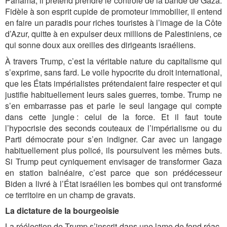
Panama, il prétend prendre le contrôle de la bande de Gaza.
Fidèle à son esprit cupide de promoteur immobilier, il entend
en faire un paradis pour riches touristes à l’image de la Côte
d’Azur, quitte à en expulser deux millions de Palestiniens, ce
qui sonne doux aux oreilles des dirigeants israéliens.
À travers Trump, c’est la véritable nature du capitalisme qui
s’exprime, sans fard. Le voile hypocrite du droit international,
que les États impérialistes prétendaient faire respecter et qui
justifie habituellement leurs sales guerres, tombe. Trump ne
s’en embarrasse pas et parle le seul langage qui compte
dans cette jungle : celui de la force. Et il faut toute
l’hypocrisie des seconds couteaux de l’impérialisme ou du
Parti démocrate pour s’en indigner. Car avec un langage
habituellement plus policé, ils poursuivent les mêmes buts.
Si Trump peut cyniquement envisager de transformer Gaza
en station balnéaire, c’est parce que son prédécesseur
Biden a livré à l’État israélien les bombes qui ont transformé
ce territoire en un champ de gravats.
La dictature de la bourgeoisie
La réélection de Trump s’inscrit dans une lame de fond réac­