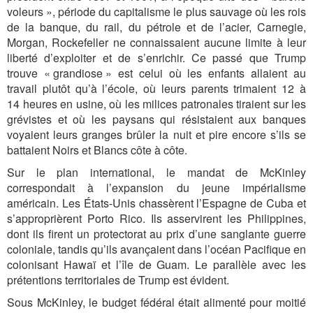
voleurs », période du capitalisme le plus sauvage où les rois
de la banque, du rail, du pétrole et de l’acier, Carnegie,
Morgan, Rockefeller ne connaissaient aucune limite à leur
liberté d’exploiter et de s’enrichir. Ce passé que Trump
trouve « grandiose » est celui où les enfants allaient au
travail plutôt qu’à l’école, où leurs parents trimaient 12 à
14 heures en usine, où les milices patronales tiraient sur les
grévistes et où les paysans qui résistaient aux banques
voyaient leurs granges brûler la nuit et pire encore s’ils se
battaient Noirs et Blancs côte à côte.
Sur le plan international, le mandat de McKinley
correspondait à l’expansion du jeune impérialisme
américain. Les États-Unis chassèrent l’Espagne de Cuba et
s’approprièrent Porto Rico. Ils asservirent les Philippines,
dont ils firent un protectorat au prix d’une sanglante guerre
coloniale, tandis qu’ils avançaient dans l’océan Pacifique en
colonisant Hawaï et l’île de Guam. Le parallèle avec les
prétentions territoriales de Trump est évident.
Sous McKinley, le budget fédéral était alimenté pour moitié