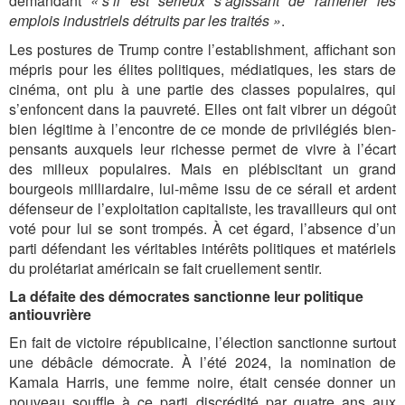
demandant
« s’il est sérieux s’agissant de ramener les
emplois industriels détruits par les traités »
.
Les postures de Trump contre l’establishment, affichant son
mépris pour les élites politiques, médiatiques, les stars de
cinéma, ont plu à une partie des classes populaires, qui
s’enfoncent dans la pauvreté. Elles ont fait vibrer un dégoût
bien légitime à l’encontre de ce monde de privilégiés bien-
pensants auxquels leur richesse permet de vivre à l’écart
des milieux populaires. Mais en plébiscitant un grand
bourgeois milliardaire, lui-même issu de ce sérail et ardent
défenseur de l’exploitation capitaliste, les travailleurs qui ont
voté pour lui se sont trompés. À cet égard, l’absence d’un
parti défendant les véritables intérêts politiques et matériels
du prolétariat américain se fait cruellement sentir.
La défaite des démocrates sanctionne leur politique
antiouvrière
En fait de victoire républicaine, l’élection sanctionne surtout
une débâcle démocrate. À l’été 2024, la nomination de
Kamala Harris, une femme noire, était censée donner un
nouveau souffle à ce parti discrédité par quatre ans aux