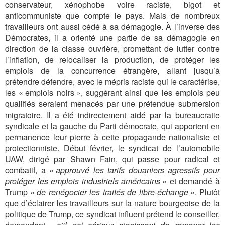
conservateur, xénophobe voire raciste, bigot et
anticommuniste que compte le pays. Mais de nombreux
travailleurs ont aussi cédé à sa démagogie. À l’inverse des
Démocrates, il a orienté une partie de sa démagogie en
direction de la classe ouvrière, promettant de lutter contre
l’inflation, de relocaliser la production, de protéger les
emplois de la concurrence étrangère, allant jusqu’à
prétendre défendre, avec le mépris raciste qui le caractérise,
les « emplois noirs », suggérant ainsi que les emplois peu
qualifiés seraient menacés par une prétendue submersion
migratoire. Il a été indirectement aidé par la bureaucratie
syndicale et la gauche du Parti démocrate, qui apportent en
permanence leur pierre à cette propagande nationaliste et
protectionniste. Début février, le syndicat de l’automobile
UAW, dirigé par Shawn Fain, qui passe pour radical et
combatif, a
« approuvé les tarifs douaniers agressifs pour
protéger les emplois industriels américains »
et demandé à
Trump
« de renégocier les traités de libre-échange »
. Plutôt
que d’éclairer les travailleurs sur la nature bourgeoise de la
politique de Trump, ce syndicat influent prétend le conseiller,