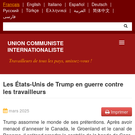
Aller
Français
English
Italiano
Español
Deutsch
au
Русский
Türkçe
Ελληνικά
العربية
简体中文
contenu
فارسی
principal
UNION COMMUNISTE
INTERNATIONALISTE
Travailleurs de tous les pays, unissez-vous !
PRÉSENTATION
Les États-Unis de Trump en guerre contre
les travailleurs
QU'EST-CE QUE L'UCI ?
RECHERCHE
mars 2025
Imprimer
CONTACT
Trump assomme le monde de ses prétentions. Après avoir
menacé d’annexer le Canada, le Groenland et le canal de