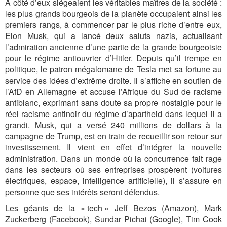
À côté d’eux siégeaient les véritables maîtres de la société :
les plus grands bourgeois de la planète occupaient ainsi les
premiers rangs, à commencer par le plus riche d’entre eux,
Elon Musk, qui a lancé deux saluts nazis, actualisant
l’admiration ancienne d’une partie de la grande bourgeoisie
pour le régime anti­ouvrier d’Hitler. Depuis qu’il trempe en
politique, le patron mégalomane de Tesla met sa fortune au
service des idées d’extrême droite. Il s’affiche en soutien de
l’AfD en Allemagne et accuse l’Afrique du Sud de racisme
antiblanc, exprimant sans doute sa propre nostalgie pour le
réel racisme antinoir du régime d’apartheid dans lequel il a
grandi. Musk, qui a versé 240 millions de dollars à la
campagne de Trump, est en train de recueillir son retour sur
investissement. Il vient en effet d’intégrer la nouvelle
administration. Dans un monde où la concurrence fait rage
dans les secteurs où ses entreprises prospèrent (voitures
électriques, espace, intelligence artificielle), il s’assure en
personne que ses intérêts seront défendus.
Les géants de la « tech » Jeff Bezos (Amazon), Mark
Zuckerberg (Facebook), Sundar Pichai (Google), Tim Cook