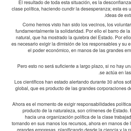
El resultado de toda esta situación, es la desconfianza
clase política, haciendo cundir la desesperanza; esta es 
ideas de ext
Como hemos visto han sido los vecinos, los voluntar
fundamentalmente la solidaridad. Por ello el barro de l
natural, que ha mostrado la quiebra del Estado. Por el
es necesario exigir la dimisión de los responsables y su 
el poder económico, en manos de las grandes emp
Pero esto no será suficiente a largo plazo, si no hay un
se actúa en las
Los científicos han estado alertando durante 30 años so
global, que es producto de las grandes corporaciones de
Ahora es el momento de exigir responsabilidades política
producto de la naturaleza, son crímenes de Estado.
hacia una organización política de la clase trabaja
tomando en sus manos los recursos, ahora en manos de lo
grandes empresas, planificando desde la ciencia y la ra