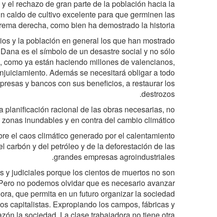
 y el rechazo de gran parte de la población hacia la
un caldo de cultivo excelente para que germinen las
rema derecha, como bien ha demostrado la historia.
ios y la población en general los que han mostrado
a Dana es el símbolo de un desastre social y no sólo
lo, como ya están haciendo millones de valencianos,
enjuiciamiento. Además se necesitará obligar a todo
resas y bancos con sus beneficios, a restaurar los
destrozos.
a planificación racional de las obras necesarias, no
 zonas inundables y en contra del cambio climático.
bre el caos climático generado por el calentamiento
l carbón y del petróleo y de la deforestación de las
grandes empresas agroindustriales.
s y judiciales porque los cientos de muertos no son
 Pero no podemos olvidar que es necesario avanzar
dora, que permita en un futuro organizar la sociedad
s capitalistas. Expropiando los campos, fábricas y
zón la sociedad. La clase trabajadora no tiene otra