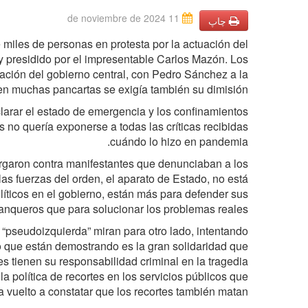
11 de noviembre de 2024
چاپ
miles de personas en protesta por la actuación del
y presidido por el impresentable Carlos Mazón. Los
ación del gobierno central, con Pedro Sánchez a la
en muchas pancartas se exigía también su dimisión.
larar el estado de emergencia y los confinamientos
 no quería exponerse a todas las críticas recibidas
cuándo lo hizo en pandemia.
argaron contra manifestantes que denunciaban a los
as fuerzas del orden, el aparato de Estado, no está
olíticos en el gobierno, están más para defender sus
banqueros que para solucionar los problemas reales.
a “pseudoizquierda” miran para otro lado, intentando
o que están demostrando es la gran solidaridad que
s tienen su responsabilidad criminal en la tragedia
 la política de recortes en los servicios públicos que
 vuelto a constatar que los recortes también matan.