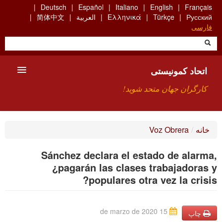
Skip
Deutsch
Español
Italiano
English
Français
to
Русский
Türkçe
Ελληνικά
العربية
简体中文
main
فارسی
content
اتحاد کمونیستی
کارگران جهان متحد شوید!
معارفه
خانه
/
Voz Obrera
چیست ICU
Sánchez declara el estado de alarma,
جستجو
¿pagarán las clases trabajadoras y
populares otra vez la crisis?
ارتباط
15 de marzo de 2020
چاپ