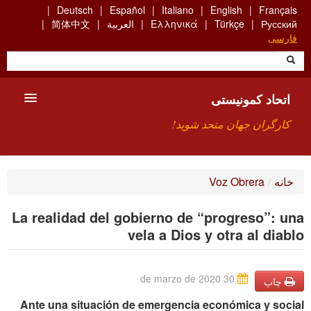
Skip
Deutsch
Español
Italiano
English
Français
to
Русский
Türkçe
Ελληνικά
العربية
简体中文
main
فارسی
content
اتحاد کمونیستی
کارگران جهان متحد شوید!
معارفه
خانه
/
Voz Obrera
چیست ICU
La realidad del gobierno de “progreso”: una
جستجو
vela a Dios y otra al diablo
ارتباط
30 de marzo de 2020
چاپ
Ante una situación de emergencia económica y social