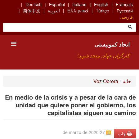
Skip
Deutsch
Español
Italiano
English
Français
to
Русский
Türkçe
Ελληνικά
العربية
简体中文
main
فارسی
content
اتحاد کمونیستی
کارگران جهان متحد شوید!
معارفه
خانه
/
Voz Obrera
چیست ICU
En medio de la crisis y a pesar de la cara de
جستجو
unidad que quiere poner el gobierno, los
capitalistas siguen su camino
ارتباط
27 de marzo de 2020
چاپ