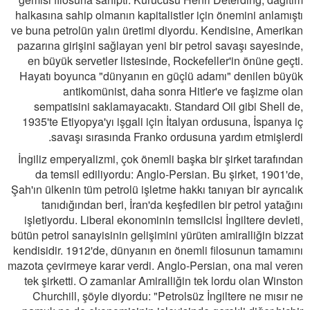
halkasına sahip olmanın kapitalistler için önemini anlamıştı
ve buna petrolün yalın üretimi diyordu. Kendisine, Amerikan
pazarına girişini sağlayan yeni bir petrol savaşı sayesinde,
en büyük servetler listesinde, Rockefeller'in önüne geçti.
Hayatı boyunca "dünyanın en güçlü adamı" denilen büyük
antikomünist, daha sonra Hitler'e ve faşizme olan
sempatisini saklamayacaktı. Standard Oil gibi Shell de,
1935'te Etiyopya'yı işgali için İtalyan ordusuna, İspanya iç
savaşı sırasında Franko ordusuna yardım etmişlerdi.
İngiliz emperyalizmi, çok önemli başka bir şirket tarafından
da temsil ediliyordu: Anglo-Persian. Bu şirket, 1901'de,
Şah'ın ülkenin tüm petrolü işletme hakkı tanıyan bir ayrıcalık
tanıdığından beri, İran'da keşfedilen bir petrol yatağını
işletiyordu. Liberal ekonominin temsilcisi İngiltere devleti,
bütün petrol sanayisinin gelişimini yürüten amiralliğin bizzat
kendisidir. 1912'de, dünyanın en önemli filosunun tamamını
mazota çevirmeye karar verdi. Anglo-Persian, ona mal veren
tek şirketti. O zamanlar Amiralliğin tek lordu olan Winston
Churchill, şöyle diyordu: "Petrolsüz İngiltere ne mısır ne