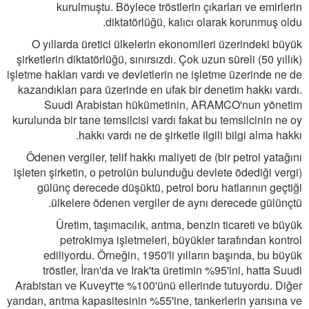
kurulmuştu. Böylece tröstlerin çıkarları ve emirlerin
diktatörlüğü, kalıcı olarak korunmuş oldu.
O yıllarda üretici ülkelerin ekonomileri üzerindeki büyük
şirketlerin diktatörlüğü, sınırsızdı. Çok uzun süreli (50 yıllık)
işletme hakları vardı ve devletlerin ne işletme üzerinde ne de
kazandıkları para üzerinde en ufak bir denetim hakkı vardı.
Suudi Arabistan hükümetinin, ARAMCO'nun yönetim
kurulunda bir tane temsilcisi vardı fakat bu temsilcinin ne oy
hakkı vardı ne de şirketle ilgili bilgi alma hakkı.
Ödenen vergiler, telif hakkı maliyeti de (bir petrol yatağını
işleten şirketin, o petrolün bulunduğu devlete ödediği vergi)
gülünç derecede düşüktü, petrol boru hatlarının geçtiği
ülkelere ödenen vergiler de aynı derecede gülünçtü.
Üretim, taşımacılık, arıtma, benzin ticareti ve büyük
petrokimya işletmeleri, büyükler tarafından kontrol
ediliyordu. Örneğin, 1950'li yılların başında, bu büyük
tröstler, İran'da ve Irak'ta üretimin %95'ini, hatta Suudi
Arabistan ve Kuveyt'te %100'ünü ellerinde tutuyordu. Diğer
yandan, arıtma kapasitesinin %55'ine, tankerlerin yarısına ve