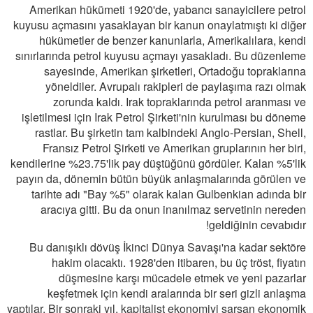
Amerikan hükümeti 1920'de, yabancı sanayicilere petrol
kuyusu açmasını yasaklayan bir kanun onaylatmıştı ki diğer
hükümetler de benzer kanunlarla, Amerikalılara, kendi
sınırlarında petrol kuyusu açmayı yasakladı. Bu düzenleme
sayesinde, Amerikan şirketleri, Ortadoğu topraklarına
yöneldiler. Avrupalı rakipleri de paylaşıma razı olmak
zorunda kaldı. Irak topraklarında petrol aranması ve
işletilmesi için Irak Petrol Şirketi'nin kurulması bu döneme
rastlar. Bu şirketin tam kalbindeki Anglo-Persian, Shell,
Fransız Petrol Şirketi ve Amerikan gruplarının her biri,
kendilerine %23.75'lik pay düştüğünü gördüler. Kalan %5'lik
payın da, dönemin bütün büyük anlaşmalarında görülen ve
tarihte adı "Bay %5" olarak kalan Gulbenkian adında bir
aracıya gitti. Bu da onun inanılmaz servetinin nereden
geldiğinin cevabıdır!
Bu danışıklı dövüş İkinci Dünya Savaşı'na kadar sektöre
hakim olacaktı. 1928'den itibaren, bu üç tröst, fiyatın
düşmesine karşı mücadele etmek ve yeni pazarlar
keşfetmek için kendi aralarında bir seri gizli anlaşma
yaptılar. Bir sonraki yıl, kapitalist ekonomiyi sarsan ekonomik