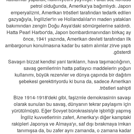
petrol olduğunda, Amerika'ya bağımlıydı. Japon
emperyalizmi, Amerikan tröstleri tarafından tedarik edilen
gazyağıyla, İngilizler'in ve Hollandalılar'ın maden yatakları
bakımından zengin Doğu Asya'daki sömürgelerine saldırdı.
Hatta Pearl Harbor'da, Japon bombardımanından birkaç ay
önce, 1941 yazında, Amerikan devleti tarafından ilk
ambargonun konulmasına kadar bu satım alımlar zirve yaptı
gösterdi.
Savaşın bizzat kendisi yani tankların, hava taşımacılığının,
savaş gemilerinin hatta patlayıcı maddelerin yoğun
kullanımı, büyük rezervler ve dünya çapında bir dağıtım
şebekesi gerektiriyordu ki buna da, sadece Amerikan
tröstleri sahipti.
Bize 1914-1918'deki gibi, faşizmle demokrasinin savaşı
olarak sunulan bu savaş, dünyanın tekrar paylaşımı için
yürütülmüştü. Eğer Sovyet bürokrasisiyle işbirliği yapmış
İngiliz kuvvetlerinin zaferi, Amerika'yı diğer kamptaki
rakipleri Japonya ve Almaya'yı, saf dışı bırakmaya imkan
tanımışsa da, bu zafer aynı zamanda, o zamana kadar