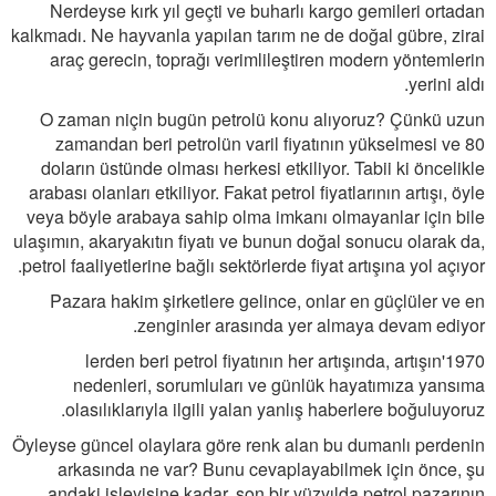
Nerdeyse kırk yıl geçti ve buharlı kargo gemileri ortadan
kalkmadı. Ne hayvanla yapılan tarım ne de doğal gübre, zirai
araç gerecin, toprağı verimlileştiren modern yöntemlerin
yerini aldı.
O zaman niçin bugün petrolü konu alıyoruz? Çünkü uzun
zamandan beri petrolün varil fiyatının yükselmesi ve 80
doların üstünde olması herkesi etkiliyor. Tabii ki öncelikle
arabası olanları etkiliyor. Fakat petrol fiyatlarının artışı, öyle
veya böyle arabaya sahip olma imkanı olmayanlar için bile
ulaşımın, akaryakıtın fiyatı ve bunun doğal sonucu olarak da,
petrol faaliyetlerine bağlı sektörlerde fiyat artışına yol açıyor.
Pazara hakim şirketlere gelince, onlar en güçlüler ve en
zenginler arasında yer almaya devam ediyor.
1970'lerden beri petrol fiyatının her artışında, artışın
nedenleri, sorumluları ve günlük hayatımıza yansıma
olasılıklarıyla ilgili yalan yanlış haberlere boğuluyoruz.
Öyleyse güncel olaylara göre renk alan bu dumanlı perdenin
arkasında ne var? Bunu cevaplayabilmek için önce, şu
andaki işleyişine kadar, son bir yüzyılda petrol pazarının