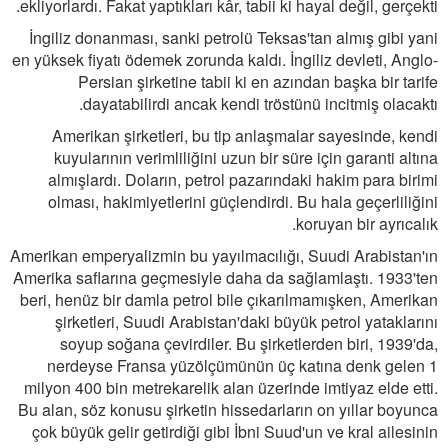
ekliyorlardı. Fakat yaptıkları kâr, tabii ki hayal değil, gerçekti.
İngiliz donanması, sanki petrolü Teksas'tan almış gibi yani
en yüksek fiyatı ödemek zorunda kaldı. İngiliz devleti, Anglo-
Persian şirketine tabii ki en azından başka bir tarife
dayatabilirdi ancak kendi tröstünü incitmiş olacaktı.
Amerikan şirketleri, bu tip anlaşmalar sayesinde, kendi
kuyularının verimliliğini uzun bir süre için garanti altına
almışlardı. Doların, petrol pazarındaki hakim para birimi
olması, hakimiyetlerini güçlendirdi. Bu hala geçerliliğini
koruyan bir ayrıcalık.
Amerikan emperyalizmin bu yayılmacılığı, Suudi Arabistan'ın
Amerika saflarına geçmesiyle daha da sağlamlaştı. 1933'ten
beri, henüz bir damla petrol bile çıkarılmamışken, Amerikan
şirketleri, Suudi Arabistan'daki büyük petrol yataklarını
soyup soğana çevirdiler. Bu şirketlerden biri, 1939'da,
nerdeyse Fransa yüzölçümünün üç katına denk gelen 1
milyon 400 bin metrekarelik alan üzerinde imtiyaz elde etti.
Bu alan, söz konusu şirketin hissedarların on yıllar boyunca
çok büyük gelir getirdiği gibi İbni Suud'un ve kral ailesinin