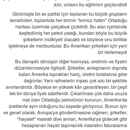
kriz, onların bu eğilimini güçlendirdi.
Görünüşte bir av partisi için toplanan bu büyük grupların
temsilcileri, toplantıda her birinin "kırmızı hattın" Ortadoğu
haritası üzerinde çarçabuk çiziktirdi. Bu alan içerisinde
keşfedilmiş her petrol yatağı, bundan böyle bu büyük
şirketlerin mülkiyeti olacaktı ve böylece onu birlikte
işletmeye de mecburdular. Bu Amerikan şirketleri için yeni
bir ilerlemeydi.
Bu danışıklı dövüşün diğer kısmıysa, üretimin ve fiyatın
düzenlenmesiyle ilgiliydi. Şirketler, anlaşmanın dışında
kalan Amerika toprakları hariç, üretim kotalarına göre
dağılırlar. Yeni rafinelerin inşası çok sıkı bir şekilde
sınırlandırıldı. Böylece en yüksek kârı garantileyen, bir çeşit
tek bir dünya fiyatı sabitlendi. Çıkarılması çok daha ucuza
mal olan Ortadoğu petrolünün kurunun, Amerika'da
üretilenle aynı olduğunu bu sayede görüyoruz. Bunun için
ve genel olarak, Avrupa'ya gönderilmesine rağmen, şirketler,
"hayalet" masrafı diye anılan, Amerika'ya gidecek gibi
hesaplanan hayali taşımacılık masrafını faturalarına