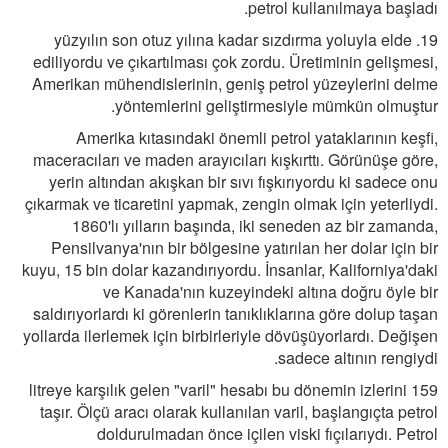
petrol kullanılmaya başladı.
19. yüzyılın son otuz yılına kadar sızdırma yoluyla elde
ediliyordu ve çıkartılması çok zordu. Üretiminin gelişmesi,
Amerikan mühendislerinin, geniş petrol yüzeylerini delme
yöntemlerini geliştirmesiyle mümkün olmuştur.
Amerika kıtasındaki önemli petrol yataklarının keşfi,
maceracıları ve maden arayıcıları kışkırttı. Görünüşe göre,
yerin altından akışkan bir sıvı fışkırıyordu ki sadece onu
çıkarmak ve ticaretini yapmak, zengin olmak için yeterliydi.
1860'lı yılların başında, iki seneden az bir zamanda,
Pensilvanya'nın bir bölgesine yatırılan her dolar için bir
kuyu, 15 bin dolar kazandırıyordu. İnsanlar, Kaliforniya'daki
ve Kanada'nın kuzeyindeki altına doğru öyle bir
saldırıyorlardı ki görenlerin tanıklıklarına göre dolup taşan
yollarda ilerlemek için birbirleriyle dövüşüyorlardı. Değişen
sadece altının rengiydi.
159 litreye karşılık gelen "varil" hesabı bu dönemin izlerini
taşır. Ölçü aracı olarak kullanılan varil, başlangıçta petrol
doldurulmadan önce içilen viski fıçılarıydı. Petrol