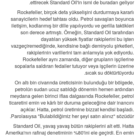
ettirecek Standard Oil'in ismi de buradan geliyor.
Rockefeller, birçok defa yükselişini durdurmaya kararlı
sanayicilerin hedef tahtası oldu. Petrol savaşları boyunca
iletişim, kodlanmış bir dille yapılıyordu ve gerilla taktikleri
son derece artmıştı. Örneğin, Standard Oil tarafından
dayatılan yüksek fiyatlar rakiplerini bu işten
vazgeçiremediğinde, kendisine bağlı demiryolu şirketleri,
rakiplerinin varillerini tam anlamıyla yok ediyordu.
Rockefeller aynı zamanda, diğer grupların işçilerine
sopalarla saldıran fedailer tutuyor veya işçilerin üzerine
sıcak su döktürtüyordu.
On altı bin civarında üreticisinin bulunduğu bir bölgede,
petrolün sudan ucuz satıldığı dönemin hemen ardından
meydana gelen birinci iflas dalgasında Rockefeller, petrol
ticaretini emin ve kârlı bir duruma geleceğine dair inancını
açıklar. Hatta, petrol üretimine bizzat kendisi başladı.
Parolasıysa "Bulabildiğimiz her şeyi satın alınız" sözüdür.
Standard Oil, yavaş yavaş bütün rakiplerini alt etti. Hatta
Amerika'nın rafinaj denetiminin %80'ini ele geçirdi. En emin