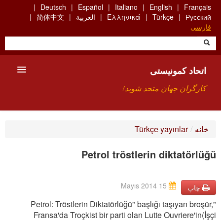
Skip
Deutsch
Español
Italiano
English
Français
to
简体中文
العربية
Ελληνικά
Türkçe
Русский
main
فارسی
content
اتحاد کمونیستی
کارگران جهان متحد شوید!
معارفه
Türkçe yayınlar
/
خانه
چیست ICU
Petrol tröstlerin diktatörlüğü
جستجو
15 Mayıs 2014
ارتباط
چاپ
"Petrol: Tröstlerin Diktatörlüğü" başlığı taşıyan broşür,
Fransa'da Troçkist bir parti olan Lutte Ouvriere'in(İşçi