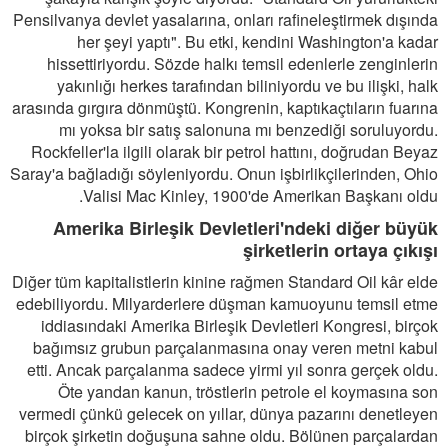
Pensilvanya devlet yasalarına, onları rafineleştirmek dışında
her şeyi yaptı". Bu etki, kendini Washington'a kadar
hissettiriyordu. Sözde halkı temsil edenlerle zenginlerin
yakınlığı herkes tarafından biliniyordu ve bu ilişki, halk
arasında gırgıra dönmüştü. Kongrenin, kaptıkaçtıların fuarına
mı yoksa bir satış salonuna mı benzediği soruluyordu.
Rockfeller'la ilgili olarak bir petrol hattını, doğrudan Beyaz
Saray'a bağladığı söyleniyordu. Onun işbirlikçilerinden, Ohio
Valisi Mac Kinley, 1900'de Amerikan Başkanı oldu.
Amerika Birleşik Devletleri'ndeki diğer büyük
şirketlerin ortaya çıkışı
Diğer tüm kapitalistlerin kinine rağmen Standard Oil kâr elde
edebiliyordu. Milyarderlere düşman kamuoyunu temsil etme
iddiasındaki Amerika Birleşik Devletleri Kongresi, birçok
bağımsız grubun parçalanmasına onay veren metni kabul
etti. Ancak parçalanma sadece yirmi yıl sonra gerçek oldu.
Öte yandan kanun, tröstlerin petrole el koymasına son
vermedi çünkü gelecek on yıllar, dünya pazarını denetleyen
birçok şirketin doğuşuna sahne oldu. Bölünen parçalardan