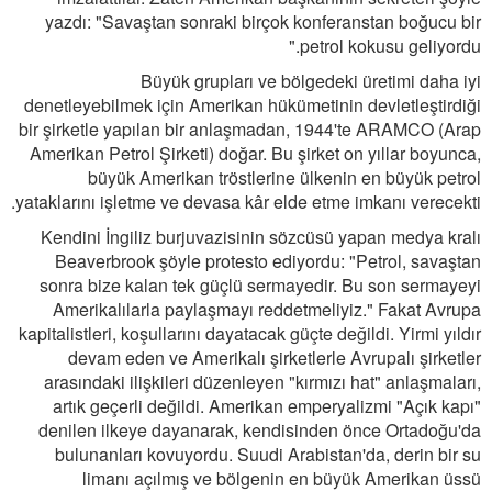
yazdı: "Savaştan sonraki birçok konferanstan boğucu bir
petrol kokusu geliyordu."
Büyük grupları ve bölgedeki üretimi daha iyi
denetleyebilmek için Amerikan hükümetinin devletleştirdiği
bir şirketle yapılan bir anlaşmadan, 1944'te ARAMCO (Arap
Amerikan Petrol Şirketi) doğar. Bu şirket on yıllar boyunca,
büyük Amerikan tröstlerine ülkenin en büyük petrol
yataklarını işletme ve devasa kâr elde etme imkanı verecekti.
Kendini İngiliz burjuvazisinin sözcüsü yapan medya kralı
Beaverbrook şöyle protesto ediyordu: "Petrol, savaştan
sonra bize kalan tek güçlü sermayedir. Bu son sermayeyi
Amerikalılarla paylaşmayı reddetmeliyiz." Fakat Avrupa
kapitalistleri, koşullarını dayatacak güçte değildi. Yirmi yıldır
devam eden ve Amerikalı şirketlerle Avrupalı şirketler
arasındaki ilişkileri düzenleyen "kırmızı hat" anlaşmaları,
artık geçerli değildi. Amerikan emperyalizmi "Açık kapı"
denilen ilkeye dayanarak, kendisinden önce Ortadoğu'da
bulunanları kovuyordu. Suudi Arabistan'da, derin bir su
limanı açılmış ve bölgenin en büyük Amerikan üssü