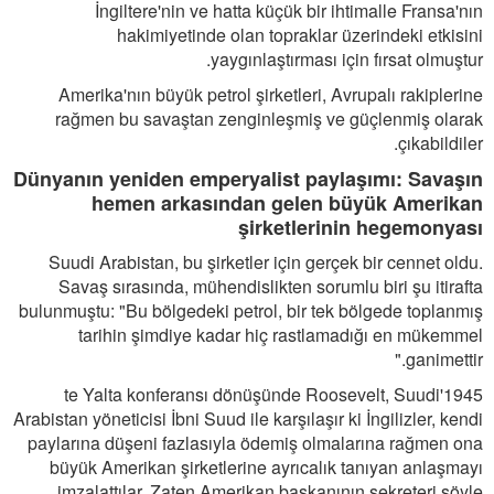
İngiltere'nin ve hatta küçük bir ihtimalle Fransa'nın
hakimiyetinde olan topraklar üzerindeki etkisini
yaygınlaştırması için fırsat olmuştur.
Amerika'nın büyük petrol şirketleri, Avrupalı rakiplerine
rağmen bu savaştan zenginleşmiş ve güçlenmiş olarak
çıkabildiler.
Dünyanın yeniden emperyalist paylaşımı: Savaşın
hemen arkasından gelen büyük Amerikan
şirketlerinin hegemonyası
Suudi Arabistan, bu şirketler için gerçek bir cennet oldu.
Savaş sırasında, mühendislikten sorumlu biri şu itirafta
bulunmuştu: "Bu bölgedeki petrol, bir tek bölgede toplanmış
tarihin şimdiye kadar hiç rastlamadığı en mükemmel
ganimettir."
1945'te Yalta konferansı dönüşünde Roosevelt, Suudi
Arabistan yöneticisi İbni Suud ile karşılaşır ki İngilizler, kendi
paylarına düşeni fazlasıyla ödemiş olmalarına rağmen ona
büyük Amerikan şirketlerine ayrıcalık tanıyan anlaşmayı
imzalattılar. Zaten Amerikan başkanının sekreteri şöyle