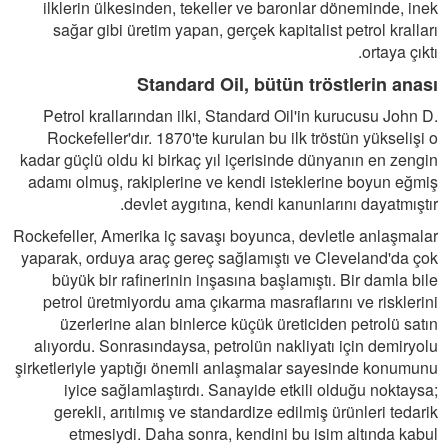
ilklerin ülkesinden, tekeller ve baronlar döneminde, inek
sağar gibi üretim yapan, gerçek kapitalist petrol kralları
ortaya çıktı.
Standard Oil, bütün tröstlerin anası
Petrol krallarından ilki, Standard Oil'in kurucusu John D.
Rockefeller'dır. 1870'te kurulan bu ilk tröstün yükselişi o
kadar güçlü oldu ki birkaç yıl içerisinde dünyanın en zengin
adamı olmuş, rakiplerine ve kendi isteklerine boyun eğmiş
devlet aygıtına, kendi kanunlarını dayatmıştır.
Rockefeller, Amerika iç savaşı boyunca, devletle anlaşmalar
yaparak, orduya araç gereç sağlamıştı ve Cleveland'da çok
büyük bir rafinerinin inşasına başlamıştı. Bir damla bile
petrol üretmiyordu ama çıkarma masraflarını ve risklerini
üzerlerine alan binlerce küçük üreticiden petrolü satın
alıyordu. Sonrasındaysa, petrolün nakliyatı için demiryolu
şirketleriyle yaptığı önemli anlaşmalar sayesinde konumunu
iyice sağlamlaştırdı. Sanayide etkili olduğu noktaysa;
gerekli, arıtılmış ve standardize edilmiş ürünleri tedarik
etmesiydi. Daha sonra, kendini bu isim altında kabul