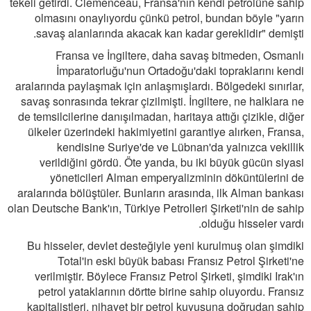
tekeli getirdi. Clemenceau, Fransa'nın kendi petrolüne sahip
olmasını onaylıyordu çünkü petrol, bundan böyle "yarın
savaş alanlarında akacak kan kadar gereklidir" demişti.
Fransa ve İngiltere, daha savaş bitmeden, Osmanlı
İmparatorluğu'nun Ortadoğu'daki topraklarını kendi
aralarında paylaşmak için anlaşmışlardı. Bölgedeki sınırlar,
savaş sonrasında tekrar çizilmişti. İngiltere, ne halklara ne
de temsilcilerine danışılmadan, haritaya attığı çizikle, diğer
ülkeler üzerindeki hakimiyetini garantiye alırken, Fransa,
kendisine Suriye'de ve Lübnan'da yalnızca vekillik
verildiğini gördü. Öte yanda, bu iki büyük gücün siyasi
yöneticileri Alman emperyalizminin döküntülerini de
aralarında bölüştüler. Bunların arasında, ilk Alman bankası
olan Deutsche Bank'ın, Türkiye Petrolleri Şirketi'nin de sahip
olduğu hisseler vardı.
Bu hisseler, devlet desteğiyle yeni kurulmuş olan şimdiki
Total'in eski büyük babası Fransız Petrol Şirketi'ne
verilmiştir. Böylece Fransız Petrol Şirketi, şimdiki Irak'ın
petrol yataklarının dörtte birine sahip oluyordu. Fransız
kapitalistleri, nihayet bir petrol kuyusuna doğrudan sahip