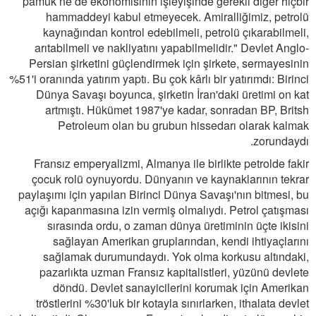
pamuk ne de ekonomisinin işleyişinde gerekli diğer hiçbir
hammaddeyi kabul etmeyecek. Amiralliğimiz, petrolü
kaynağından kontrol edebilmeli, petrolü çıkarabilmeli,
arıtabilmeli ve nakliyatını yapabilmelidir." Devlet Anglo-
Persian şirketini güçlendirmek için şirkete, sermayesinin
%51'i oranında yatırım yaptı. Bu çok kârlı bir yatırımdı: Birinci
Dünya Savaşı boyunca, şirketin İran'daki üretimi on kat
artmıştı. Hükümet 1987'ye kadar, sonradan BP, Britsh
Petroleum olan bu grubun hissedarı olarak kalmak
zorundaydı.
Fransız emperyalizmi, Almanya ile birlikte petrolde fakir
çocuk rolü oynuyordu. Dünyanın ve kaynaklarının tekrar
paylaşımı için yapılan Birinci Dünya Savaşı'nın bitmesi, bu
açığı kapanmasına izin vermiş olmalıydı. Petrol çatışması
sırasında ordu, o zaman dünya üretiminin üçte ikisini
sağlayan Amerikan gruplarından, kendi ihtiyaçlarını
sağlamak durumundaydı. Yok olma korkusu altındaki,
pazarlıkta uzman Fransız kapitalistleri, yüzünü devlete
döndü. Devlet sanayicilerini korumak için Amerikan
tröstlerini %30'luk bir kotayla sınırlarken, ithalata devlet