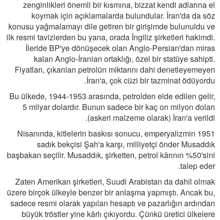
zenginlikleri önemli bir kısmına, bizzat kendi adlarına el
koymak için açıklamalarda bulundular. İran'da da söz
konusu yağmalamayı dile getiren bir girişimde bulunuldu ve
ilk resmi tavizlerden bu yana, orada İngiliz şirketleri hakimdi.
İleride BP'ye dönüşecek olan Anglo-Persian'dan miras
kalan Anglo-İranian ortaklığı, özel bir statüye sahipti.
Fiyatları, çıkarılan petrolün miktarını dahi denetleyemeyen
İran'a, çok cüzi bir tazminat ödüyordu.
Bu ülkede, 1944-1953 arasında, petrolden elde edilen gelir,
5 milyar dolardır. Bunun sadece bir kaç on milyon doları
(askeri malzeme olarak) İran'a verildi.
1951 Nisanında, kitlelerin baskısı sonucu, emperyalizmin
sadık bekçisi Şah'a karşı, milliyetçi önder Musaddık
başbakan seçilir. Musaddık, şirketten, petrol kârının %50'sini
talep eder.
Zaten Amerikan şirketleri, Suudi Arabistan da dahil olmak
üzere birçok ülkeyle benzer bir anlaşma yapmıştı. Ancak bu,
sadece resmi olarak yapılan hesaptı ve pazarlığın ardından
büyük tröstler yine kârlı çıkıyordu. Çünkü üretici ülkelere