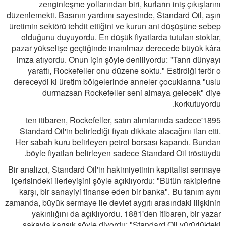
zenginleşme yollarından biri, kurların iniş çıkışlarını
düzenlemekti. Basının yardımı sayesinde, Standard Oil, aşırı
üretimin sektörü tehdit ettiğini ve kurun ani düşüşüne sebep
olduğunu duyuyordu. En düşük fiyatlarda tutulan stoklar,
pazar yükselişe geçtiğinde inanılmaz derecede büyük kâra
imza atıyordu. Onun için şöyle deniliyordu: "Tanrı dünyayı
yarattı, Rockefeller onu düzene soktu." Estirdiği terör o
dereceydi ki üretim bölgelerinde anneler çocuklarına "uslu
durmazsan Rockefeller seni almaya gelecek" diye
korkutuyordu.
1895'ten itibaren, Rockefeller, satın alımlarında sadece
Standard Oil'in belirlediği fiyatı dikkate alacağını ilan etti.
Her sabah kuru belirleyen petrol borsası kapandı. Bundan
böyle fiyatları belirleyen sadece Standard Oil tröstüydü.
Bir analizci, Standard Oil'in hakimiyetinin kapitalist sermaye
içerisindeki ilerleyişini şöyle açıklıyordu: "Bütün rakiplerine
karşı, bir sanayiyi finanse eden bir banka". Bu tanım aynı
zamanda, büyük sermaye ile devlet aygıtı arasındaki ilişkinin
yakınlığını da açıklıyordu. 1881'den itibaren, bir yazar
şakayla karışık şöyle diyordu: "Standard Oil yürürlükteki