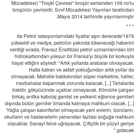
Mücadelesi) "Troçki Çevresi" broşür serisinden 109 no'lu
broşürün çevrisidir. Sınıf Mücadelesi Yayınları tarafından
Mayıs 2014 tarihinde yayınlanmıştır.
* * *
1979'da Petrol istasyonlarındaki fiyatlar aşırı derecede
yükseldi ve medya, petrolün yakında tükeneceği haberini
verdiği sırada, Fransız Enstitüsü petrol uzmanlarından biri
hidrokarbondan yoksun bir Fransa'yı büyük bir korkuyla
hayal ettiğini söyledi: "Artık yollarda arabalar olmayacak.
Hatta katran ve asfalt yokluğundan artık yollar da
olmayacak. Mahalle bakkalından süper marketine, haller,
mezbahalar kapanmak zorunda kalacak. [...] Tarlalarda
traktör, gökyüzünde uçaklar olmayacak. Kömürle çalışan
birkaç antika kabotaj gemisi ve yelkenli eğlence gemileri
dışında bütün gemiler limanda kalmaya mahkum olacak. [...]
Yağla çalışan kaloriferler olmayacak yani evlerin, büroların,
okulların ve hastanelerin yarısından fazlası soğuğa mahkum
olacaklar. Sanayi felce uğrayacak. Çiftçilik bir yüzyıl geriye
gidecek."