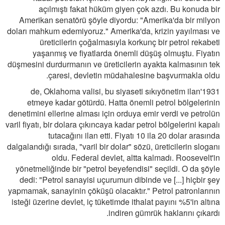
açılmıştı fakat hüküm giyen çok azdı. Bu konuda bir
Amerikan senatörü şöyle diyordu: "Amerika'da bir milyon
doları mahkum edemiyoruz." Amerika'da, krizin yayılması ve
üreticilerin çoğalmasıyla korkunç bir petrol rekabeti
yaşanmış ve fiyatlarda önemli düşüş olmuştu. Fiyatın
düşmesini durdurmanın ve üreticilerin ayakta kalmasının tek
çaresi, devletin müdahalesine başvurmakla oldu.
1931'de, Oklahoma valisi, bu siyaseti sıkıyönetim ilan
etmeye kadar götürdü. Hatta önemli petrol bölgelerinin
denetimini ellerine alması için orduya emir verdi ve petrolün
varil fiyatı, bir dolara çıkıncaya kadar petrol bölgelerini kapalı
tutacağını ilan etti. Fiyatı 10 ila 20 dolar arasında
dalgalandığı sırada, "varil bir dolar" sözü, üreticilerin sloganı
oldu. Federal devlet, altta kalmadı. Roosevelt'in
yönetmeliğinde bir "petrol beyefendisi" seçildi. O da şöyle
dedi: "Petrol sanayisi uçurumun dibinde ve [...] hiçbir şey
yapmamak, sanayinin çöküşü olacaktır." Petrol patronlarının
isteği üzerine devlet, iç tüketimde ithalat payını %5'in altına
indiren gümrük haklarını çıkardı.