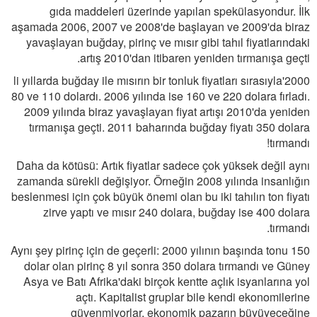
gıda maddeleri üzerinde yapılan spekülasyondur. İlk
aşamada 2006, 2007 ve 2008'de başlayan ve 2009'da biraz
yavaşlayan buğday, pirinç ve mısır gibi tahıl fiyatlarındaki
artış 2010'dan itibaren yeniden tırmanışa geçti.
2000'li yıllarda buğday ile mısırın bir tonluk fiyatları sırasıyla
80 ve 110 dolardı. 2006 yılında ise 160 ve 220 dolara fırladı.
2009 yılında biraz yavaşlayan fiyat artışı 2010'da yeniden
tırmanışa geçti. 2011 baharında buğday fiyatı 350 dolara
tırmandı!
Daha da kötüsü: Artık fiyatlar sadece çok yüksek değil aynı
zamanda sürekli değişiyor. Örneğin 2008 yılında insanlığın
beslenmesi için çok büyük önemi olan bu iki tahılın ton fiyatı
zirve yaptı ve mısır 240 dolara, buğday ise 400 dolara
tırmandı.
Aynı şey pirinç için de geçerli: 2000 yılının başında tonu 150
dolar olan pirinç 8 yıl sonra 350 dolara tırmandı ve Güney
Asya ve Batı Afrika'daki birçok kentte açlık isyanlarına yol
açtı. Kapitalist gruplar bile kendi ekonomilerine
güvenmiyorlar, ekonomik pazarın büyüyeceğine