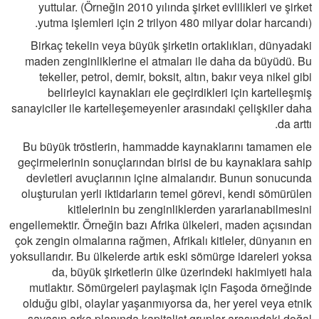
yuttular. (Örneğin 2010 yılında şirket evlilikleri ve şirket
yutma işlemleri için 2 trilyon 480 milyar dolar harcandı).
Birkaç tekelin veya büyük şirketin ortaklıkları, dünyadaki
maden zenginliklerine el atmaları ile daha da büyüdü. Bu
tekeller, petrol, demir, boksit, altın, bakır veya nikel gibi
belirleyici kaynakları ele geçirdikleri için kartelleşmiş
sanayiciler ile kartelleşemeyenler arasındaki çelişkiler daha
da arttı.
Bu büyük tröstlerin, hammadde kaynaklarını tamamen ele
geçirmelerinin sonuçlarından birisi de bu kaynaklara sahip
devletleri avuçlarının içine almalarıdır. Bunun sonucunda
oluşturulan yerli iktidarların temel görevi, kendi sömürülen
kitlelerinin bu zenginliklerden yararlanabilmesini
engellemektir. Örneğin bazı Afrika ülkeleri, maden açısından
çok zengin olmalarına rağmen, Afrikalı kitleler, dünyanın en
yoksullarıdır. Bu ülkelerde artık eski sömürge idareleri yoksa
da, büyük şirketlerin ülke üzerindeki hakimiyeti hala
mutlaktır. Sömürgeleri paylaşmak için Faşoda örneğinde
olduğu gibi, olaylar yaşanmıyorsa da, her yerel veya etnik
savaşın arka planında kapitalist gruplar arasındaki doğal