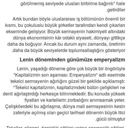
görülmemiş seviyede ulusları birbirine bağımlı" hale
getirdiler.
Artık bundan böyle uluslararası iş bölümünün önemli bir
kısmı, bu çokuluslu büyük şirketler tarafından kendi çıkarları
ekseninde gelişiyor. Büyük sermayenin hakimiyeti altındaki
dünya ekonomisinin kâr odaklı siyaseti, dünyayı gittikçe
daha da boğuyor. Ancak bu durum aynı zamanda, üretimin
daha da büyük seviyelerde toplumsallaştığını gösteriyor.
Lenin döneminden günümüze emperyalizm
Lenin, yaşadığı döneme göre çok büyük bir öngörüyle
"Kapitalizmin son aşaması: Emperyalizm" adlı eserinde
tekelci sermayenin ağırlığını güzel bir şekilde açıklamıştı:
"Tekelci kapitalizmin, kapitalizmdeki bütün çelişkileri ne
denli ağırlaştırdığı herkesçe bilinmektedir. Bu konuda yüksek
fiyatları ve kartellerin zorbalığını anımsamak yeter.
Çelişkilerdeki bu ağırlaşma, dünya mali sermayesinin kesin
zaferiyle açılmış olan geçici tarihsel dönemin büyük itici
gücü olmuştur.
Tekeller, oligarşi, özgürlük eğilimi yerine egemenlik eğilimi,