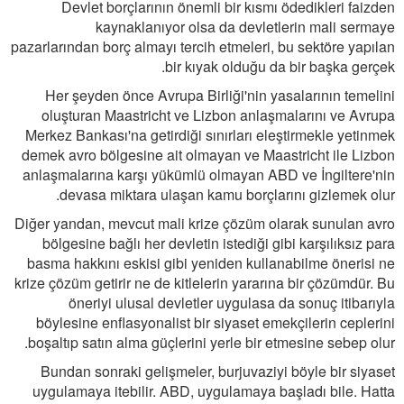
Devlet borçlarının önemli bir kısmı ödedikleri faizden
kaynaklanıyor olsa da devletlerin mali sermaye
pazarlarından borç almayı tercih etmeleri, bu sektöre yapılan
bir kıyak olduğu da bir başka gerçek.
Her şeyden önce Avrupa Birliği'nin yasalarının temelini
oluşturan Maastricht ve Lizbon anlaşmalarını ve Avrupa
Merkez Bankası'na getirdiği sınırları eleştirmekle yetinmek
demek avro bölgesine ait olmayan ve Maastricht ile Lizbon
anlaşmalarına karşı yükümlü olmayan ABD ve İngiltere'nin
devasa miktara ulaşan kamu borçlarını gizlemek olur.
Diğer yandan, mevcut mali krize çözüm olarak sunulan avro
bölgesine bağlı her devletin istediği gibi karşılıksız para
basma hakkını eskisi gibi yeniden kullanabilme önerisi ne
krize çözüm getirir ne de kitlelerin yararına bir çözümdür. Bu
öneriyi ulusal devletler uygulasa da sonuç itibarıyla
böylesine enflasyonalist bir siyaset emekçilerin ceplerini
boşaltıp satın alma güçlerini yerle bir etmesine sebep olur.
Bundan sonraki gelişmeler, burjuvaziyi böyle bir siyaset
uygulamaya itebilir. ABD, uygulamaya başladı bile. Hatta