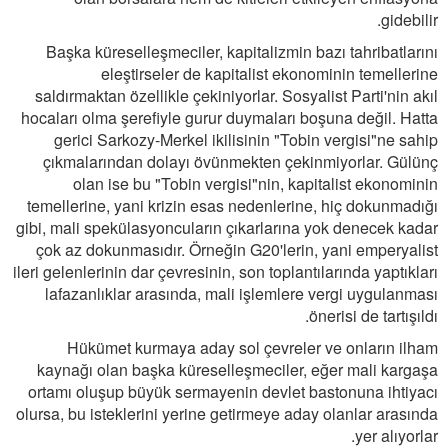
gidebilir.
Başka küreselleşmeciler, kapitalizmin bazı tahribatlarını
eleştirseler de kapitalist ekonominin temellerine
saldırmaktan özellikle çekiniyorlar. Sosyalist Parti'nin akıl
hocaları olma şerefiyle gurur duymaları boşuna değil. Hatta
gerici Sarkozy-Merkel ikilisinin "Tobin vergisi"ne sahip
çıkmalarından dolayı övünmekten çekinmiyorlar. Gülünç
olan ise bu "Tobin vergisi"nin, kapitalist ekonominin
temellerine, yani krizin esas nedenlerine, hiç dokunmadığı
gibi, mali spekülasyoncuların çıkarlarına yok denecek kadar
çok az dokunmasıdır. Örneğin G20'lerin, yani emperyalist
ileri gelenlerinin dar çevresinin, son toplantılarında yaptıkları
lafazanlıklar arasında, mali işlemlere vergi uygulanması
önerisi de tartışıldı.
Hükümet kurmaya aday sol çevreler ve onların ilham
kaynağı olan başka küreselleşmeciler, eğer mali kargaşa
ortamı oluşup büyük sermayenin devlet bastonuna ihtiyacı
olursa, bu isteklerini yerine getirmeye aday olanlar arasında
yer alıyorlar.