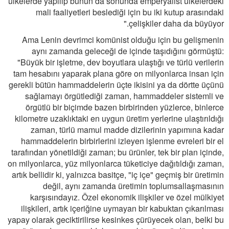
ülkelerde yapılıp bunun da sonunda emperyalist ülkelerdeki
mali faaliyetleri beslediği için bu iki kutup arasındaki
çelişkiler daha da büyüyor."
Ama Lenin devrimci komünist olduğu için bu gelişmenin
aynı zamanda geleceği de içinde taşıdığını görmüştü:
"Büyük bir işletme, dev boyutlara ulaştığı ve türlü verilerin
tam hesabını yaparak plana göre on milyonlarca insan için
gerekli bütün hammaddelerin üçte ikisini ya da dörtte üçünü
sağlamayı örgütlediği zaman, hammaddeler sistemli ve
örgütlü bir biçimde bazen birbirinden yüzlerce, binlerce
kilometre uzaklıktaki en uygun üretim yerlerine ulaştırıldığı
zaman, türlü mamul madde dizilerinin yapımına kadar
hammaddelerin birbirlerini izleyen işlenme evreleri bir el
tarafından yönetildiği zaman; bu ürünler, tek bir plan içinde,
on milyonlarca, yüz milyonlarca tüketiciye dağıtıldığı zaman,
artık bellidir ki, yalnızca basitçe, "iç içe" geçmiş bir üretimin
değil, aynı zamanda üretimin toplumsallaşmasının
karşısındayız. Özel ekonomik ilişkiler ve özel mülkiyet
ilişkileri, artık içeriğine uymayan bir kabuktan çıkarılması
yapay olarak geciktirilirse kesinkes çürüyecek olan, belki bu