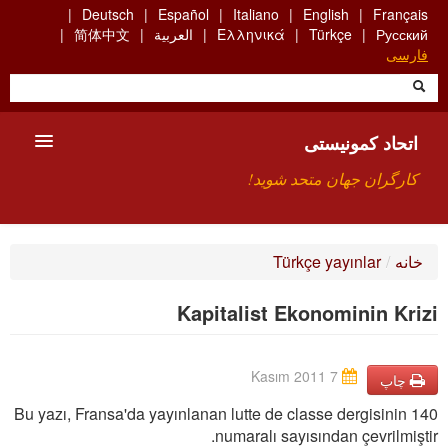
Skip
Deutsch
Español
Italiano
English
Français
to
Русский
Türkçe
Ελληνικά
العربية
简体中文
main
فارسی
content
اتحاد کمونیستی
کارگران جهان متحد شوید!
معارفه
خانه
/
Türkçe yayınlar
چیست ICU
Kapitalist Ekonominin Krizi
جستجو
ارتباط
7 Kasım 2011
چاپ
Bu yazı, Fransa'da yayınlanan lutte de classe dergisinin 140
numaralı sayısından çevrilmiştir.