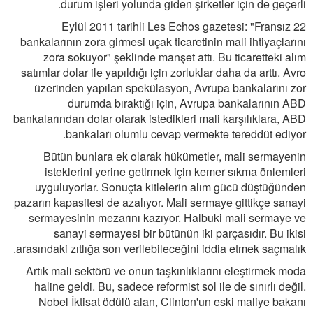
durum işleri yolunda giden şirketler için de geçerli.
22 Eylül 2011 tarihli Les Echos gazetesi: "Fransız
bankalarının zora girmesi uçak ticaretinin mali ihtiyaçlarını
zora sokuyor" şeklinde manşet attı. Bu ticaretteki alım
satımlar dolar ile yapıldığı için zorluklar daha da arttı. Avro
üzerinden yapılan spekülasyon, Avrupa bankalarını zor
durumda bıraktığı için, Avrupa bankalarının ABD
bankalarından dolar olarak istedikleri mali karşılıklara, ABD
bankaları olumlu cevap vermekte tereddüt ediyor.
Bütün bunlara ek olarak hükümetler, mali sermayenin
isteklerini yerine getirmek için kemer sıkma önlemleri
uyguluyorlar. Sonuçta kitlelerin alım gücü düştüğünden
pazarın kapasitesi de azalıyor. Mali sermaye gittikçe sanayi
sermayesinin mezarını kazıyor. Halbuki mali sermaye ve
sanayi sermayesi bir bütünün iki parçasıdır. Bu ikisi
arasındaki zıtlığa son verilebileceğini iddia etmek saçmalık.
Artık mali sektörü ve onun taşkınlıklarını eleştirmek moda
haline geldi. Bu, sadece reformist sol ile de sınırlı değil.
Nobel İktisat ödülü alan, Clinton'un eski maliye bakanı