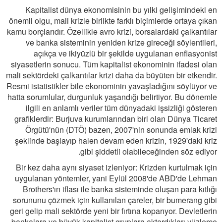
Kapitalist dünya ekonomisinin bu yılki gelişimindeki en
önemli olgu, mali krizle birlikte farklı biçimlerde ortaya çıkan
kamu borçlarıdır. Özellikle avro krizi, borsalardaki çalkantılar
ve banka sisteminin yeniden krize gireceği söylentileri,
açıkça ve ikiyüzlü bir şekilde uygulanan enflasyonist
siyasetlerin sonucu. Tüm kapitalist ekonominin ifadesi olan
mali sektördeki çalkantılar krizi daha da büyüten bir etkendir.
Resmi istatistikler bile ekonominin yavaşladığını söylüyor ve
hatta sorumlular, durgunluk yaşandığı belirtiyor. Bu dönemle
ilgili en anlamlı veriler tüm dünyadaki işsizliği gösteren
grafiklerdir: Burjuva kurumlarından biri olan Dünya Ticaret
Örgütü'nün (DTÖ) bazen, 2007'nin sonunda emlak krizi
şeklinde başlayıp halen devam eden krizin, 1929'daki kriz
gibi şiddetli olabileceğinden söz ediyor.
Bir kez daha aynı siyaset izleniyor: Krizden kurtulmak için
uygulanan yöntemler, yani Eylül 2008'de ABD'de Lehman
Brothers'ın iflası ile banka sisteminde oluşan para kıtlığı
sorununu çözmek için kullanılan çareler, bir bumerang gibi
geri gelip mali sektörde yeni bir fırtına koparıyor. Devletlerin
bankalara ve büyük kapitalist gruplara aktardıkları yüzlerce