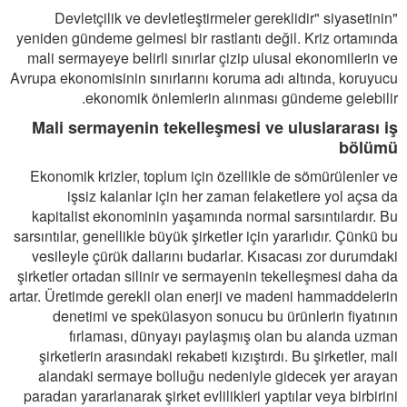
"Devletçilik ve devletleştirmeler gereklidir" siyasetinin
yeniden gündeme gelmesi bir rastlantı değil. Kriz ortamında
mali sermayeye belirli sınırlar çizip ulusal ekonomilerin ve
Avrupa ekonomisinin sınırlarını koruma adı altında, koruyucu
ekonomik önlemlerin alınması gündeme gelebilir.
Mali sermayenin tekelleşmesi ve uluslararası iş
bölümü
Ekonomik krizler, toplum için özellikle de sömürülenler ve
işsiz kalanlar için her zaman felaketlere yol açsa da
kapitalist ekonominin yaşamında normal sarsıntılardır. Bu
sarsıntılar, genellikle büyük şirketler için yararlıdır. Çünkü bu
vesileyle çürük dallarını budarlar. Kısacası zor durumdaki
şirketler ortadan silinir ve sermayenin tekelleşmesi daha da
artar. Üretimde gerekli olan enerji ve madeni hammaddelerin
denetimi ve spekülasyon sonucu bu ürünlerin fiyatının
fırlaması, dünyayı paylaşmış olan bu alanda uzman
şirketlerin arasındaki rekabeti kızıştırdı. Bu şirketler, mali
alandaki sermaye bolluğu nedeniyle gidecek yer arayan
paradan yararlanarak şirket evlilikleri yaptılar veya birbirini