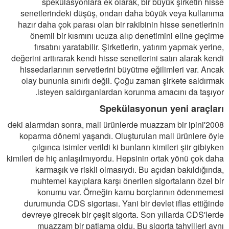
spekülasyonlara ek olarak, bir büyük şirketin hisse
senetlerindeki düşüş, ondan daha büyük veya kullanıma
hazır daha çok parası olan bir rakibinin hisse senetlerinin
önemli bir kısmını ucuza alıp denetimini eline geçirme
fırsatını yaratabilir. Şirketlerin, yatırım yapmak yerine,
değerini arttırarak kendi hisse senetlerini satın alarak kendi
hissedarlarının servetlerini büyütme eğilimleri var. Ancak
olay bununla sınırlı değil. Çoğu zaman şirkete saldırmak
isteyen saldırganlardan korunma amacını da taşıyor.
Spekülasyonun yeni araçları
2008'deki alarmdan sonra, mali ürünlerde muazzam bir ipini
koparma dönemi yaşandı. Oluşturulan mali ürünlere öyle
çılgınca isimler verildi ki bunların kimileri şiir gibiyken
kimileri de hiç anlaşılmıyordu. Hepsinin ortak yönü çok daha
karmaşık ve riskli olmasıydı. Bu açıdan bakıldığında,
muhtemel kayıplara karşı önerilen sigortaların özel bir
konumu var. Örneğin kamu borçlarının ödenmemesi
durumunda CDS sigortası. Yani bir devlet iflas ettiğinde
devreye girecek bir çeşit sigorta. Son yıllarda CDS'lerde
muazzam bir patlama oldu. Bu sigorta tahvilleri aynı