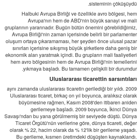
sisteminin çöküşüydü.
Halbuki Avrupa Birliği ve özellikle avro bölgesi, hem
Avrupa'nın hem de ABD'nin büyük sanayi ve mali
gruplarının yararınadır. Bugün bütün önemini görebildiğimiz,
Avrupa Birliği'nin zaman içerisinde belirli bir parlamenter
oluşum ortaya çıkaramaması, her şeyden önce ulusal pazar
sınırları içerisine sıkışmış büyük şirketlere daha geniş bir
ekonomik alan yaratmak içindi. Bu grupların mali faaliyetleri
hem avro bölgesinin hem de Avrupa Birliği'nin temellerini
yıkmaya başladı. Bu tamamen çelişkili bir durumdur.
Uluslararası ticarettin sarsıntıları
2009 aynı zamanda uluslararası ticaretin gerilediği bir yıldı.
Uluslararası ticaret, birkaç on yıl boyunca, aralıksız olarak
büyümesine rağmen, Kasım 2008'den itibaren aniden
gerilemeye başladı. 2009 boyunca, İkinci Dünya
Savaşı'ndan bu yana görülmemiş bir seviyede düştü. Dünya
Ticaret Örgütü'nün verilerine göre, dünya ticareti, değer
olarak % 22, hacim olarak da % 12'lik bir gerileme yaşadı.
Bu gerileme, kısmen üretimdeki düşüşten kaynaklandı.