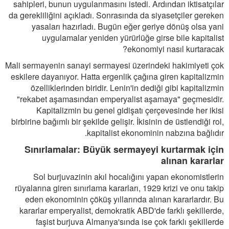
sahipleri, bunun uygulanmasını istedi. Ardından iktisatçılar
da gerekliliğini açıkladı. Sonrasında da siyasetçiler gereken
yasaları hazırladı. Bugün eğer geriye dönüş olsa yani
uygulamalar yeniden yürürlüğe girse bile kapitalist
ekonomiyi nasıl kurtaracak?
Mali sermayenin sanayi sermayesi üzerindeki hakimiyeti çok
eskilere dayanıyor. Hatta ergenlik çağına giren kapitalizmin
özelliklerinden biridir. Lenin'in dediği gibi kapitalizmin
"rekabet aşamasından emperyalist aşamaya" geçmesidir.
Kapitalizmin bu genel gidişatı çerçevesinde her ikisi
birbirine bağımlı bir şekilde gelişir. İkisinin de üstlendiği rol,
kapitalist ekonominin nabzına bağlıdır.
Sınırlamalar: Büyük sermayeyi kurtarmak için
alınan kararlar
Sol burjuvazinin akıl hocalığını yapan ekonomistlerin
rüyalarına giren sınırlama kararları, 1929 krizi ve onu takip
eden ekonominin çöküş yıllarında alınan kararlardır. Bu
kararlar emperyalist, demokratik ABD'de farklı şekillerde,
faşist burjuva Almanya'sında ise çok farklı şekillerde