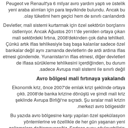
Peugeot ve Renault'ya 6 milyar avro yardım yaptı ve üstelik
yeni araba alımları için para teşvikinde bulundu. Ancak bu
olay tüketimi hem geçici hem de sınırlı canlandırdı.
Devletler, mali sistemi kurtarmak için özel sektörün borçlarını
üstleniyor. Ancak Ağustos 2011'de yeniden ortaya çıkan
mali sektördeki fırtına, 2008'dekinden çok daha tehlikeli.
Çünkü artık iflas tehlikesiyle baş başa kalanlar sadece özel
bankalar değil aynı zamanda devletlerin de ardı ardına iflas
etmesi gündemde. Yunanistan'ın iflas etmesi, diğer devletleri
de iflasa sürükleme tehlikesini içerdiğinden, bu durum
sadece Avrupa mali sistemi ile sınırlı değil.
Avro bölgesi mali fırtınaya yakalandı
Ekonomik kriz, önce 2007'de emlak krizi şeklinde ortaya
çıktı. 2008'de banka krizine dönüştü ve şimdi mali kriz
şeklinde Avrupa Birliği'ne sıçradı. Şu sıralar mali krizin
merkezi avro bölgesidir.
Bu yazıda avro bölgesine karşı yapılan özel spekülasyon
yöntemlerine ve özellikle de her gün yaşanan yeni
gelişmelere değinmeyeceğiz. Sadece şunu söyleyebiliriz;