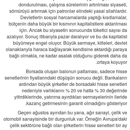
dondurulması, çalışma sürelerinin artırılması siyaseti,
sömürüyü artırmak için patronlar elindeki yasal silahlardır.
Devletlerin sosyal harcamalarda yaptığı kısıtlamalar,
bütçenin daha büyük bir kısmının kapitalistlere aktarılması
için. Ancak bu siyasetin sonucunda tüketici sayısı da
azalıyor. Sonuç itibarıyla pazar daralıyor ve bu da kapitalist
büyümeye engel oluyor. Büyük sermaye, kitleleri, devlet
olanaklarıyla haraca bağlayarak kendisine aktardığı paraya
bağlı olmakla, ne kadar asalak olduğunu giderek daha da
ortaya koyuyor.
Borsada oluşan balonun patlaması, sadece hisse
senetlerinin fiyatlarındaki düşüşün sonucu değil. Bankaların
ardından büyük şirketler de borsadaki hisse senetleri
nedeniyle varlıklarını % 20 ve hatta % 30 değerinde
yitirdiklerinde, yatırıma ayırdıkları sermayelerinin ileride
kazanç getirmesinin garanti olmadığını gösteriyor.
Geçen ağustos ayından bu yana, ağır sanayi, çelik ve
otomobil sanayisinde bir durgunluk var. Örneğin Avrupa'daki
çelik sektörüne bağlı olan şirketlerin hisse senetleri bir ay