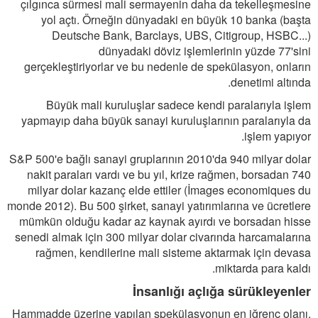
çılgınca sürmesi mali sermayenin daha da tekelleşmesine
yol açtı. Örneğin dünyadaki en büyük 10 banka (başta
Deutsche Bank, Barclays, UBS, Citigroup, HSBC...)
dünyadaki döviz işlemlerinin yüzde 77'sini
gerçekleştiriyorlar ve bu nedenle de spekülasyon, onların
denetimi altında.
Büyük mali kuruluşlar sadece kendi paralarıyla işlem
yapmayıp daha büyük sanayi kuruluşlarının paralarıyla da
işlem yapıyor.
S&P 500'e bağlı sanayi gruplarının 2010'da 940 milyar dolar
nakit paraları vardı ve bu yıl, krize rağmen, borsadan 740
milyar dolar kazanç elde ettiler (İmages economiques du
monde 2012). Bu 500 şirket, sanayi yatırımlarına ve ücretlere
mümkün olduğu kadar az kaynak ayırdı ve borsadan hisse
senedi almak için 300 milyar dolar civarında harcamalarına
rağmen, kendilerine mali sisteme aktarmak için devasa
miktarda para kaldı.
İnsanlığı açlığa sürükleyenler
Hammadde üzerine yapılan spekülasyonun en iğrenç olanı,