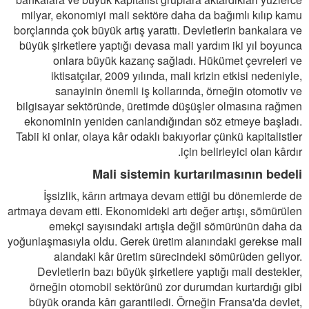
milyar, ekonomiyi mali sektöre daha da bağımlı kılıp kamu
borçlarında çok büyük artış yarattı. Devletlerin bankalara ve
büyük şirketlere yaptığı devasa mali yardım iki yıl boyunca
onlara büyük kazanç sağladı. Hükümet çevreleri ve
iktisatçılar, 2009 yılında, mali krizin etkisi nedeniyle,
sanayinin önemli iş kollarında, örneğin otomotiv ve
bilgisayar sektöründe, üretimde düşüşler olmasına rağmen
ekonominin yeniden canlandığından söz etmeye başladı.
Tabii ki onlar, olaya kâr odaklı bakıyorlar çünkü kapitalistler
için belirleyici olan kârdır.
Mali sistemin kurtarılmasının bedeli
İşsizlik, kârın artmaya devam ettiği bu dönemlerde de
artmaya devam etti. Ekonomideki artı değer artışı, sömürülen
emekçi sayısındaki artışla değil sömürünün daha da
yoğunlaşmasıyla oldu. Gerek üretim alanındaki gerekse mali
alandaki kâr üretim sürecindeki sömürüden geliyor.
Devletlerin bazı büyük şirketlere yaptığı mali destekler,
örneğin otomobil sektörünü zor durumdan kurtardığı gibi
büyük oranda kârı garantiledi. Örneğin Fransa'da devlet,