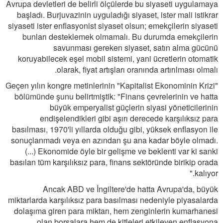
Avrupa devletleri de belirli ölçülerde bu siyaseti uygulamaya
başladı. Burjuvazinin uyguladığı siyaset, ister mali istikrar
siyaseti ister enflasyonist siyaset olsun; emekçilerin siyaseti
bunları desteklemek olmamalı. Bu durumda emekçilerin
savunması gereken siyaset, satın alma gücünü
koruyabilecek eşel mobil sistemi, yani ücretlerin otomatik
olarak, fiyat artışları oranında artırılması olmalı.
Geçen yılın kongre metinlerinin "Kapitalist Ekonominin Krizi"
bölümünde şunu belirtmiştik: "Finans çevrelerinin ve hatta
büyük emperyalist güçlerin siyasi yöneticilerinin
endişelendikleri gibi aşırı derecede karşılıksız para
basılması, 1970'li yıllarda olduğu gibi, yüksek enflasyon ile
sonuçlanmadı veya en azından şu ana kadar böyle olmadı.
(...) Ekonomide öyle bir gelişme ve beklenti var ki sanki
basılan tüm karşılıksız para, finans sektöründe birikip orada
kalıyor."
Ancak ABD ve İngiltere'de hatta Avrupa'da, büyük
miktarlarda karşılıksız para basılması nedeniyle piyasalarda
dolaşıma giren para miktarı, hem zenginlerin kumarhanesi
olan borsalara hem de kitleleri etkileyen enflasyona