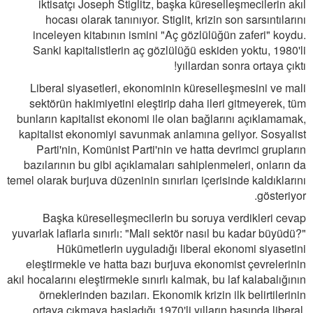
iktisatçı Joseph Stiglitz, başka küreselleşmecilerin akıl
hocası olarak tanınıyor. Stiglit, krizin son sarsıntılarını
inceleyen kitabının ismini "Aç gözlülüğün zaferi" koydu.
Sanki kapitalistlerin aç gözlülüğü eskiden yoktu, 1980'li
yıllardan sonra ortaya çıktı!
Liberal siyasetleri, ekonominin küreselleşmesini ve mali
sektörün hakimiyetini eleştirip daha ileri gitmeyerek, tüm
bunların kapitalist ekonomi ile olan bağlarını açıklamamak,
kapitalist ekonomiyi savunmak anlamına geliyor. Sosyalist
Parti'nin, Komünist Parti'nin ve hatta devrimci grupların
bazılarının bu gibi açıklamaları sahiplenmeleri, onların da
temel olarak burjuva düzeninin sınırları içerisinde kaldıklarını
gösteriyor.
Başka küreselleşmecilerin bu soruya verdikleri cevap
yuvarlak laflarla sınırlı: "Mali sektör nasıl bu kadar büyüdü?"
Hükümetlerin uyguladığı liberal ekonomi siyasetini
eleştirmekle ve hatta bazı burjuva ekonomist çevrelerinin
akıl hocalarını eleştirmekle sınırlı kalmak, bu laf kalabalığının
örneklerinden bazıları. Ekonomik krizin ilk belirtilerinin
ortaya çıkmaya başladığı 1970'li yılların başında liberal,