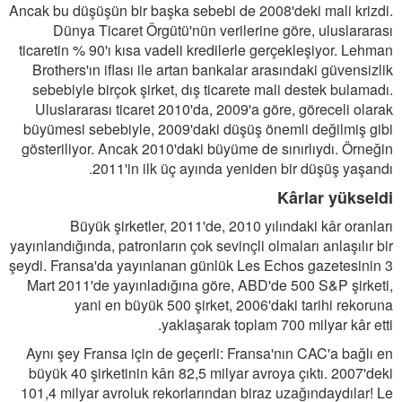
Ancak bu düşüşün bir başka sebebi de 2008'deki mali krizdi.
Dünya Ticaret Örgütü'nün verilerine göre, uluslararası
ticaretin % 90'ı kısa vadeli kredilerle gerçekleşiyor. Lehman
Brothers'ın iflası ile artan bankalar arasındaki güvensizlik
sebebiyle birçok şirket, dış ticarete mali destek bulamadı.
Uluslararası ticaret 2010'da, 2009'a göre, göreceli olarak
büyümesi sebebiyle, 2009'daki düşüş önemli değilmiş gibi
gösteriliyor. Ancak 2010'daki büyüme de sınırlıydı. Örneğin
2011'in ilk üç ayında yeniden bir düşüş yaşandı.
Kârlar yükseldi
Büyük şirketler, 2011'de, 2010 yılındaki kâr oranları
yayınlandığında, patronların çok sevinçli olmaları anlaşılır bir
şeydi. Fransa'da yayınlanan günlük Les Echos gazetesinin 3
Mart 2011'de yayınladığına göre, ABD'de 500 S&P şirketi,
yani en büyük 500 şirket, 2006'daki tarihi rekoruna
yaklaşarak toplam 700 milyar kâr etti.
Aynı şey Fransa için de geçerli: Fransa'nın CAC'a bağlı en
büyük 40 şirketinin kârı 82,5 milyar avroya çıktı. 2007'deki
101,4 milyar avroluk rekorlarından biraz uzağındaydılar! Le