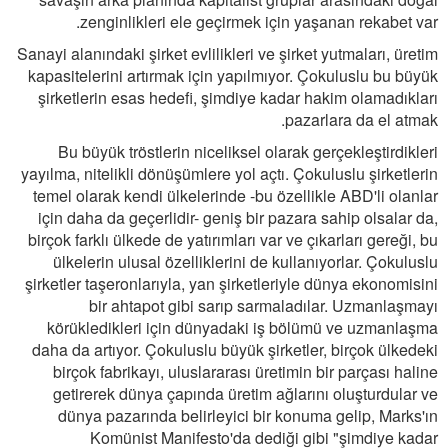
zenginlikleri ele geçirmek için yaşanan rekabet var.
Sanayi alanındaki şirket evlilikleri ve şirket yutmaları, üretim
kapasitelerini artırmak için yapılmıyor. Çokuluslu bu büyük
şirketlerin esas hedefi, şimdiye kadar hakim olamadıkları
pazarlara da el atmak.
Bu büyük tröstlerin niceliksel olarak gerçekleştirdikleri
yayılma, nitelikli dönüşümlere yol açtı. Çokuluslu şirketlerin
temel olarak kendi ülkelerinde -bu özellikle ABD'li olanlar
için daha da geçerlidir- geniş bir pazara sahip olsalar da,
birçok farklı ülkede de yatırımları var ve çıkarları gereği, bu
ülkelerin ulusal özelliklerini de kullanıyorlar. Çokuluslu
şirketler taşeronlarıyla, yan şirketleriyle dünya ekonomisini
bir ahtapot gibi sarıp sarmaladılar. Uzmanlaşmayı
körükledikleri için dünyadaki iş bölümü ve uzmanlaşma
daha da artıyor. Çokuluslu büyük şirketler, birçok ülkedeki
birçok fabrikayı, uluslararası üretimin bir parçası haline
getirerek dünya çapında üretim ağlarını oluşturdular ve
dünya pazarında belirleyici bir konuma gelip, Marks'ın
Komünist Manifesto'da dediği gibi "şimdiye kadar