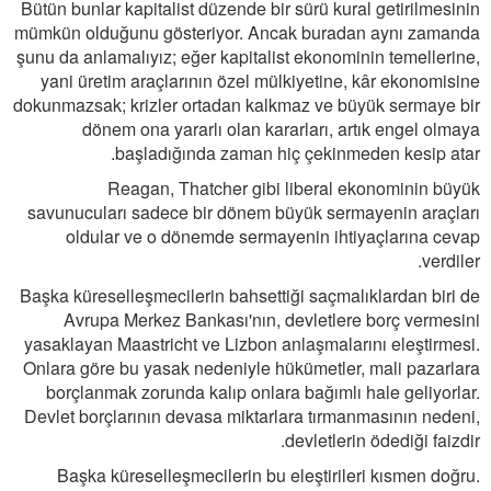
Bütün bunlar kapitalist düzende bir sürü kural getirilmesinin
mümkün olduğunu gösteriyor. Ancak buradan aynı zamanda
şunu da anlamalıyız; eğer kapitalist ekonominin temellerine,
yani üretim araçlarının özel mülkiyetine, kâr ekonomisine
dokunmazsak; krizler ortadan kalkmaz ve büyük sermaye bir
dönem ona yararlı olan kararları, artık engel olmaya
başladığında zaman hiç çekinmeden kesip atar.
Reagan, Thatcher gibi liberal ekonominin büyük
savunucuları sadece bir dönem büyük sermayenin araçları
oldular ve o dönemde sermayenin ihtiyaçlarına cevap
verdiler.
Başka küreselleşmecilerin bahsettiği saçmalıklardan biri de
Avrupa Merkez Bankası'nın, devletlere borç vermesini
yasaklayan Maastricht ve Lizbon anlaşmalarını eleştirmesi.
Onlara göre bu yasak nedeniyle hükümetler, mali pazarlara
borçlanmak zorunda kalıp onlara bağımlı hale geliyorlar.
Devlet borçlarının devasa miktarlara tırmanmasının nedeni,
devletlerin ödediği faizdir.
Başka küreselleşmecilerin bu eleştirileri kısmen doğru.