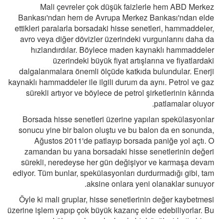
Mali çevreler çok düşük faizlerle hem ABD Merkez
Bankası'ndan hem de Avrupa Merkez Bankası'ndan elde
ettikleri paralarla borsadaki hisse senetleri, hammaddeler,
avro veya diğer dövizler üzerindeki vurgunlarını daha da
hızlandırdılar. Böylece maden kaynaklı hammaddeler
üzerindeki büyük fiyat artışlarına ve fiyatlardaki
dalgalanmalara önemli ölçüde katkıda bulundular. Enerji
kaynaklı hammaddeler ile ilgili durum da aynı. Petrol ve gaz
sürekli artıyor ve böylece de petrol şirketlerinin kârında
patlamalar oluyor.
Borsada hisse senetleri üzerine yapılan spekülasyonlar
sonucu yine bir balon oluştu ve bu balon da en sonunda,
Ağustos 2011'de patlayıp borsada paniğe yol açtı. O
zamandan bu yana borsadaki hisse senetlerinin değeri
sürekli, neredeyse her gün değişiyor ve karmaşa devam
ediyor. Tüm bunlar, spekülasyonları durdurmadığı gibi, tam
aksine onlara yeni olanaklar sunuyor.
Öyle ki mali gruplar, hisse senetlerinin değer kaybetmesi
üzerine işlem yapıp çok büyük kazanç elde edebiliyorlar. Bu