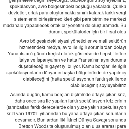
spekülasyon, avro bölgesindeki boşluğu yakaladı. Çünkü
devletler, ortak para oluşturmakla sınırlı kalarak farklı vergi
sistemlerini birleştirmedikleri gibi para birimine merkezi
müdahale yapabilecek ortak bir yönetim de oluşturamadı. Bu
durum, spekülatörler için bir fırsat oldu.
Avro bölgesindeki siyasi yöneticiler ve mali sektörün
hizmetindeki medya, avro ile ilgili sorunlardan dolayı
Yunanistan'ı günah keçisi olarak gösterse de hepsi, ileride
İtalya ve İspanya'nın ve hatta Fransa'nın aynı duruma
düşebileceğini gayet iyi biliyor. Kamu borçları ile ilgili
spekülasyonların dünyanın başka bölgelerinde de yapılmış
olabileceğini (hatta spekülasyonun farklı şekillerde
olabileceğini) söyleyebiliriz.
Aslında bugün, kamu borçları biçiminde ortaya çıkan kriz,
daha önce sıra ile yapılan farklı spekülasyon krizlerinin
(tahribatları farklı derecelerde olan yüze yakın spekülasyon
krizi var) 1970'li yıllarından bu yana ortaya çıkan sorunların
devamıdır. Bunlardan ilki İkinci Dünya Savaşı sonunda
Bretton Woods'ta oluşturulmuş olan uluslararası para