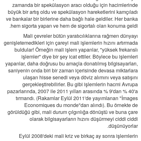
zamanda bir spekülasyon aracı olduğu için hacimlerinde
büyük bir artış oldu ve spekülasyon hareketlerini kamçıladı
ve bankalar bir birlerine daha bağlı hale geldiler. Her banka
hem sigorta yapan ve hem de sigortalı olan konuma geldi.
Mali çevreler bütün yaratıcılıklarına rağmen dünyayı
genişletemedikleri için çareyi mali işlemlerin hızını artırmada
buldular! Örneğin mali işlem yapanlar, "yüksek frekanslı
işlemler" diye bir şey icat ettiler. Böylece bu işlemleri
yapanlar, daha doğrusu bu amaçla donatılmış bilgisayarları,
saniyenin onda biri bir zaman içerisinde devasa miktarlara
ulaşan hisse senedi veya döviz alımını veya satışını
gerçekleştirebilirler. Bu gibi işlemlerin hacmi Avrupa
pazarlarında, 2007 ile 2011 yılları arasında % 9'dan % 40'a
tırmandı. (Rakamlar Eylül 2011'de yayımlanan "İmages
Economiques du monde"dan alındı). Bu örnekte de
görüldüğü gibi, mali durum çılgınlığa dönüştü ve buna çare
olarak bilgisayarların hızını düşürmeyi ciddi ciddi
düşünüyorlar.
Eylül 2008'deki mali kriz ve birkaç ay sonra işlemlerin