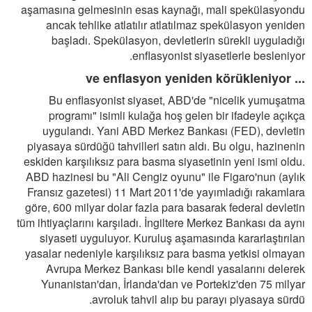
aşamasına gelmesinin esas kaynağı, mali spekülasyondu
ancak tehlike atlatılır atlatılmaz spekülasyon yeniden
başladı. Spekülasyon, devletlerin sürekli uyguladığı
enflasyonist siyasetlerle besleniyor.
... ve enflasyon yeniden körükleniyor
Bu enflasyonist siyaset, ABD'de "nicelik yumuşatma
programı" isimli kulağa hoş gelen bir ifadeyle açıkça
uygulandı. Yani ABD Merkez Bankası (FED), devletin
piyasaya sürdüğü tahvilleri satın aldı. Bu olgu, hazinenin
eskiden karşılıksız para basma siyasetinin yeni ismi oldu.
ABD hazinesi bu "Ali Cengiz oyunu" ile Figaro'nun (aylık
Fransız gazetesi) 11 Mart 2011'de yayımladığı rakamlara
göre, 600 milyar dolar fazla para basarak federal devletin
tüm ihtiyaçlarını karşıladı. İngiltere Merkez Bankası da aynı
siyaseti uyguluyor. Kuruluş aşamasında kararlaştırılan
yasalar nedeniyle karşılıksız para basma yetkisi olmayan
Avrupa Merkez Bankası bile kendi yasalarını delerek
Yunanistan'dan, İrlanda'dan ve Portekiz'den 75 milyar
avroluk tahvil alıp bu parayı piyasaya sürdü.