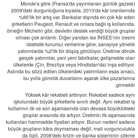
Monde'a göre (Fransa'da yayımlanan günlük gazete)
2009'daki durgunluğuna kıyasla, 2010'da kâr oranlarında
%85'lik bir artış var. Bankalar dışında en çok kâr eden
şirketlerin Peugeot, Renault ve onlara bağlı iş kollarında,
örneğin Michelin gibi, devletin destek verdiği büyük gruplar
olması çok anlamlı. Diğer yandan ise İNSEE'nin (resmi
istatistik kurumu) verilerine göre, sanayiye yönelik
yatırımlarda %2'lik bir düşüş görülüyor. Üretime dönük
gerçek yatırımlar, yani yeni fabrikalar, gelişmekte olan
ülkelerde (Çin, Brezilya veya Hindistan'da) inşa ediliyor.
Aslında bu sözü edilen ülkelerdeki yatırımların esas amacı,
bu yolla gümrük duvarlarını aşarak ülke pazarlarına
girmektir.
Yüksek kâr rekabeti arttırıyor. Rekabet sadece aynı
işkolundaki büyük şirketlerle sınırlı değil. Aynı rekabet iş
kollarının ilk ve son aşamasında olan devasa büyüklükteki
gruplar arasında da artıyor. Üretimin ilk aşamasında
kullanılan hammadde fiyatları artıyor. Bunun nedeni sadece
büyük grupların kâra doymaması değil, mali vurgunculukla
da ilgili. 2008'deki krizin ve banka sisteminin çökme