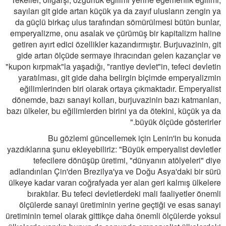
sayıları git gide artan küçük ya da zayıf ulusların zengin ya
da güçlü birkaç ulus tarafından sömürülmesi bütün bunlar,
emperyalizme, onu asalak ve çürümüş bir kapitalizm haline
getiren ayırt edici özellikler kazandırmıştır. Burjuvazinin, git
gide artan ölçüde sermaye ihracından gelen kazançlar ve
"kupon kırpmak"la yaşadığı, "rantiye devlet"in, tefeci devletin
yaratılması, git gide daha belirgin biçimde emperyalizmin
eğilimlerinden biri olarak ortaya çıkmaktadır. Emperyalist
dönemde, bazı sanayi kolları, burjuvazinin bazı katmanları,
bazı ülkeler, bu eğilimlerden birini ya da ötekini, küçük ya da
büyük ölçüde gösterirler."
Bu gözlemi güncellemek için Lenin'in bu konuda
yazdıklarına şunu ekleyebiliriz: "Büyük emperyalist devletler
tefecilere dönüşüp üretimi, "dünyanın atölyeleri" diye
adlandırılan Çin'den Brezilya'ya ve Doğu Asya'daki bir sürü
ülkeye kadar varan coğrafyada yer alan geri kalmış ülkelere
bıraktılar. Bu tefeci devletlerdeki mali faaliyetler önemli
ölçülerde sanayi üretiminin yerine geçtiği ve esas sanayi
üretiminin temel olarak gittikçe daha önemli ölçülerde yoksul