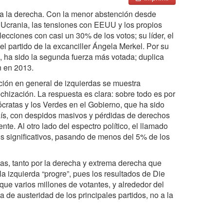
 a la derecha. Con la menor abstención desde
Ucrania, las tensiones con EEUU y los propios
cciones con casi un 30% de los votos; su líder, el
el partido de la excanciller Ángela Merkel. Por su
, ha sido la segunda fuerza más votada; duplica
n en 2013.
ción en general de izquierdas se muestra
chización. La respuesta es clara: sobre todo es por
mócratas y los Verdes en el Gobierno, que ha sido
aís, con despidos masivos y pérdidas de derechos
te. Al otro lado del espectro político, el llamado
os significativos, pasando de menos del 5% de los
s, tanto por la derecha y extrema derecha que
la izquierda “progre”, pues los resultados de Die
que varios millones de votantes, y alrededor del
a de austeridad de los principales partidos, no a la