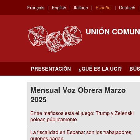
Skip
Français
English
Italiano
Español
Deutsch
to
main
content
UNIÓN COMUN
PRESENTACIÓN
¿QUÉ ES LA UCI?
BÚ
Mensual Voz Obrera Marzo
2025
Entre mafiosos está el juego: Trump y Zelenski
pelean públicamente
La fiscalidad en España: son los trabajadores
quienes pagan