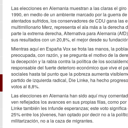
Las elecciones en Alemania muestran a las claras el giro
1990, en medio de un ambiente marcado por la guerra de 
atentados sufridos, los conservadores de CDU gana las ele
multimillonario Merz, representa el ala más a la derecha d
parte la extrema derecha, Alternativa para Alemania (AfD)
sus resultados con un 20,8%, el mejor desde su fundació
Mientras aquí en España Vox se frota las manos, la pobla
preocupada, con razón, y se pregunta el motivo de la dere
la decepción y la rabia contra la política de los socialde
responsable del fuerte deterioro económico que vive el p
sociales hasta tal punto que la pobreza aumenta visiblemen
partido de izquierda radical, Die Linke, ha hecho progres
votos al 8,8%.
Las elecciones en Alemania han sido aquí muy comentada
ven reflejados los avances en sus propias filas, como por 
Linke también les infunde esperanzas; este voto significa 
25% entre los jóvenes, han optado por decir no a la polític
militarización, no a la caza de migrantes.