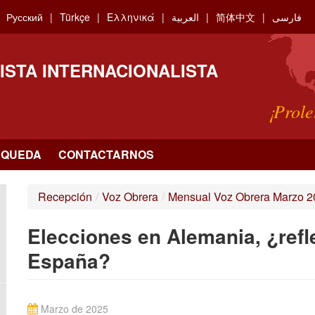
Русский
Türkçe
Ελληνικά
العربية
简体中文
فارسی
ISTA INTERNACIONALISTA
¡Prole
SQUEDA
CONTACTARNOS
Recepción
/
Voz Obrera
/
Mensual Voz Obrera Marzo 2
Elecciones en Alemania, ¿refle
España?
Marzo de 2025