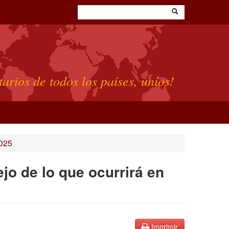
tarios de todos los países, uníos!
025
jo de lo que ocurrirá en
Imprimir