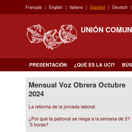
Skip
Français
English
Italiano
Español
Deutsch
to
main
content
UNIÓN COMUN
PRESENTACIÓN
¿QUÉ ES LA UCI?
BÚ
Mensual Voz Obrera Octubre
2024
La reforma de la jornada laboral
¿Por qué la patronal se niega a la semana de 37
´5 horas?