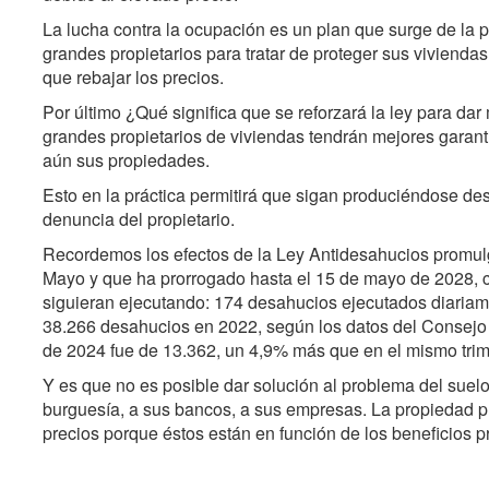
La lucha contra la ocupación es un plan que surge de la p
grandes propietarios para tratar de proteger sus vivienda
que rebajar los precios.
Por último ¿Qué significa que se reforzará la ley para dar
grandes propietarios de viviendas tendrán mejores garant
aún sus propiedades.
Esto en la práctica permitirá que sigan produciéndose de
denuncia del propietario.
Recordemos los efectos de la Ley Antidesahucios promul
Mayo y que ha prorrogado hasta el 15 de mayo de 2028, c
siguieran ejecutando: 174 desahucios ejecutados diariam
38.266 desahucios en 2022, según los datos del Consejo G
de 2024 fue de 13.362, un 4,9% más que en el mismo trim
Y es que no es posible dar solución al problema del suelo 
burguesía, a sus bancos, a sus empresas. La propiedad p
precios porque éstos están en función de los beneficios 