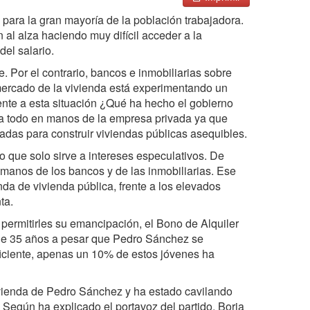
 para la gran mayoría de la población trabajadora.
 al alza haciendo muy difícil acceder a la
del salario.
 Por el contrario, bancos e inmobiliarias sobre
 mercado de la vivienda está experimentando un
rente a esta situación ¿Qué ha hecho el gobierno
eja todo en manos de la empresa privada ya que
das para construir viviendas públicas asequibles.
 que solo sirve a intereses especulativos. De
 manos de los bancos y de las inmobiliarias. Ese
da de vivienda pública, frente a los elevados
ta.
 permitirles su emancipación, el Bono de Alquiler
de 35 años a pesar que Pedro Sánchez se
iciente, apenas un 10% de estos jóvenes ha
ivienda de Pedro Sánchez y ha estado cavilando
 Según ha explicado el portavoz del partido, Borja