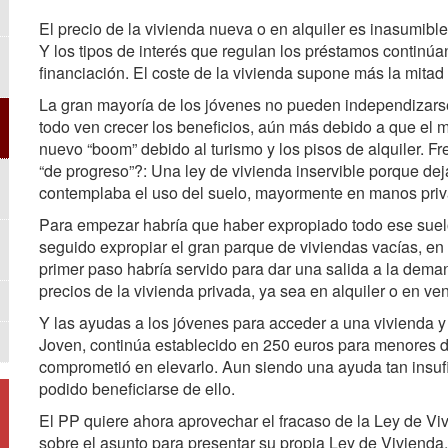
El precio de la vivienda nueva o en alquiler es inasumible
Y los tipos de interés que regulan los préstamos continúan
financiación. El coste de la vivienda supone más la mitad 
La gran mayoría de los jóvenes no pueden independizarse.
todo ven crecer los beneficios, aún más debido a que el
nuevo “boom” debido al turismo y los pisos de alquiler. F
“de progreso”?: Una ley de vivienda inservible porque d
contemplaba el uso del suelo, mayormente en manos priva
Para empezar habría que haber expropiado todo ese suelo
seguido expropiar el gran parque de viviendas vacías, en
primer paso habría servido para dar una salida a la deman
precios de la vivienda privada, ya sea en alquiler o en ven
Y las ayudas a los jóvenes para acceder a una vivienda y
Joven, continúa establecido en 250 euros para menores 
comprometió en elevarlo. Aun siendo una ayuda tan insuf
podido beneficiarse de ello.
El PP quiere ahora aprovechar el fracaso de la Ley de V
sobre el asunto para presentar su propia Ley de Vivienda.