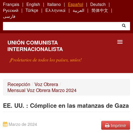
Skip
Français
English
Italiano
Español
Deutsch
to
Русский
Türkçe
Ελληνικά
العربية
简体中文
main
فارسی
content
UNIÓN COMUNISTA
INTERNACIONALISTA
¡Proletarios de todos los países, uníos!
PRESENTACIÓN
Recepción
/
Voz Obrera
/
Mensual Voz Obrera Marzo 2024
¿QUÉ ES LA UCI?
EE. UU. : Cómplice en las matanzas de Gaza
BÚSQUEDA
CONTACTARNOS
Marzo de 2024
Imprimir