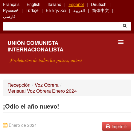
Skip
Français
English
Italiano
Español
Deutsch
to
Русский
Türkçe
Ελληνικά
العربية
简体中文
main
فارسی
content
UNIÓN COMUNISTA
INTERNACIONALISTA
¡Proletarios de todos los países, uníos!
PRESENTACIÓN
Recepción
/
Voz Obrera
/
Mensual Voz Obrera Enero 2024
¿QUÉ ES LA UCI?
¡Odio el año nuevo!
BÚSQUEDA
CONTACTARNOS
Enero de 2024
Imprimir