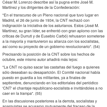
César M. Lorenzo describe así la pugna entre José M.
Martínez y los dirigentes de la Confederación:
"En el transcurso de un Pleno nacional que tuvo lugar en
Madrid, el 26 de junio de 1934, la CNT rechazó con
indignación la iniciativa de los asturianos. Estos (José M.
Martínez, su gran líder, se enfrentó con gran aplomo con las
críticas de Durruti y de Eusebio Carbó) rehusaron someterse
a la mayoría y mantuvieron su alianza con los socialistas,
así como su proyecto de un gobierno revolucionario". (54)
Precisando la posición de la CNT sobre los hechos de
octubre, este mismo autor añadirá más lejos:
"La CNT no quiso sacar las castañas del fuego a quienes
sólo deseaban su desaparición. El Comité nacional había
puesto en guardia a los militantes, ya a finales de
septiembre, denunciando en los editoriales del periódico
'CNT' el chantaje republicano-socialista e invitándoles a no
caer en la trampa". (55)
En las discusiones posteriores a la derrota, socialistas y
anarquistas se acusaron mutuamente del fracaso de la