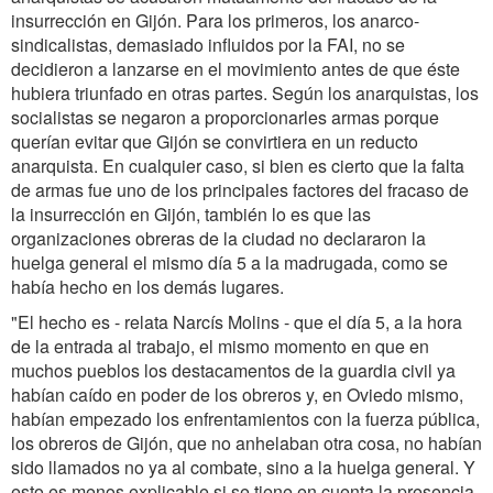
insurrección en Gijón. Para los primeros, los anarco-
sindicalistas, demasiado influidos por la FAI, no se
decidieron a lanzarse en el movimiento antes de que éste
hubiera triunfado en otras partes. Según los anarquistas, los
socialistas se negaron a proporcionarles armas porque
querían evitar que Gijón se convirtiera en un reducto
anarquista. En cualquier caso, si bien es cierto que la falta
de armas fue uno de los principales factores del fracaso de
la insurrección en Gijón, también lo es que las
organizaciones obreras de la ciudad no declararon la
huelga general el mismo día 5 a la madrugada, como se
había hecho en los demás lugares.
"El hecho es - relata Narcís Molins - que el día 5, a la hora
de la entrada al trabajo, el mismo momento en que en
muchos pueblos los destacamentos de la guardia civil ya
habían caído en poder de los obreros y, en Oviedo mismo,
habían empezado los enfrentamientos con la fuerza pública,
los obreros de Gijón, que no anhelaban otra cosa, no habían
sido llamados no ya al combate, sino a la huelga general. Y
esto es menos explicable si se tiene en cuenta la presencia