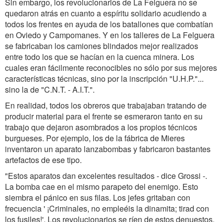
Sin embargo, los revolucionarios de La Felguera no se
quedaron atrás en cuanto a espíritu solidario acudiendo a
todos los frentes en ayuda de los batallones que combatían
en Oviedo y Campomanes. Y en los talleres de La Felguera
se fabricaban los camiones blindados mejor realizados
entre todo los que se hacían en la cuenca minera. Los
cuales eran fácilmente reconocibles no sólo por sus mejores
características técnicas, sino por la inscripción "U.H.P."...
sino la de "C.N.T. - A.I.T.".
En realidad, todos los obreros que trabajaban tratando de
producir material para el frente se esmeraron tanto en su
trabajo que dejaron asombrados a los propios técnicos
burgueses. Por ejemplo, los de la fábrica de Mieres
inventaron un aparato lanzabombas y fabricaron bastantes
artefactos de ese tipo.
"Estos aparatos dan excelentes resultados - dice Grossi -.
La bomba cae en el mismo parapeto del enemigo. Esto
siembra el pánico en sus filas. Los jefes gritaban con
frecuencia ' ¡Criminales, no empleéis la dinamita; tirad con
los fusiles!'. Los revolucionarios se ríen de estos denuestos.