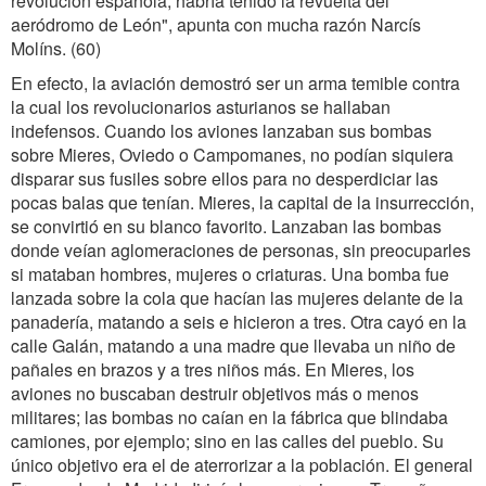
revolución española, habría tenido la revuelta del
aeródromo de León", apunta con mucha razón Narcís
Molíns. (60)
En efecto, la aviación demostró ser un arma temible contra
la cual los revolucionarios asturianos se hallaban
indefensos. Cuando los aviones lanzaban sus bombas
sobre Mieres, Oviedo o Campomanes, no podían siquiera
disparar sus fusiles sobre ellos para no desperdiciar las
pocas balas que tenían. Mieres, la capital de la insurrección,
se convirtió en su blanco favorito. Lanzaban las bombas
donde veían aglomeraciones de personas, sin preocuparles
si mataban hombres, mujeres o criaturas. Una bomba fue
lanzada sobre la cola que hacían las mujeres delante de la
panadería, matando a seis e hicieron a tres. Otra cayó en la
calle Galán, matando a una madre que llevaba un niño de
pañales en brazos y a tres niños más. En Mieres, los
aviones no buscaban destruir objetivos más o menos
militares; las bombas no caían en la fábrica que blindaba
camiones, por ejemplo; sino en las calles del pueblo. Su
único objetivo era el de aterrorizar a la población. El general