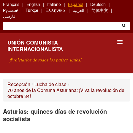
Skip
Français
English
Italiano
Español
Deutsch
to
Русский
Türkçe
Ελληνικά
العربية
简体中文
main
فارسی
content
UNIÓN COMUNISTA
INTERNACIONALISTA
¡Proletarios de todos los países, uníos!
PRESENTACIÓN
Recepción
/
Lucha de clase
/
70 años de la Comuna Asturiana: ¡Viva la revolución de
¿QUÉ ES LA UCI?
octubre 34!
BÚSQUEDA
Asturias: quinces días de revolución
socialista
CONTACTARNOS